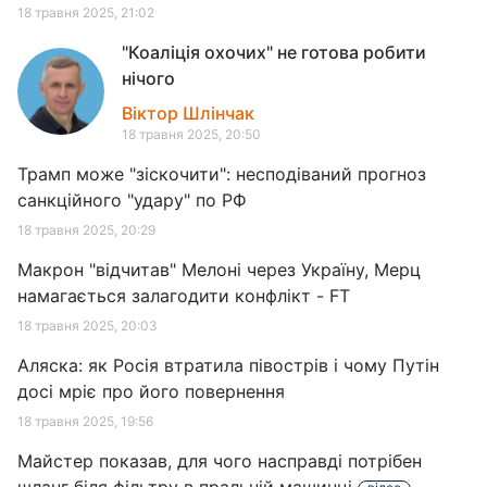
18 травня 2025, 21:02
"Коаліція охочих" не готова робити
нічого
Віктор Шлінчак
18 травня 2025, 20:50
Трамп може "зіскочити": несподіваний прогноз
санкційного "удару" по РФ
18 травня 2025, 20:29
Макрон "відчитав" Мелоні через Україну, Мерц
намагається залагодити конфлікт - FT
18 травня 2025, 20:03
Аляска: як Росія втратила півострів і чому Путін
досі мріє про його повернення
18 травня 2025, 19:56
Майстер показав, для чого насправді потрібен