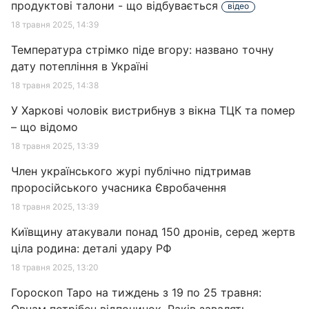
продуктові талони - що відбувається
відео
18 травня 2025, 14:39
Температура стрімко піде вгору: названо точну
дату потепління в Україні
18 травня 2025, 14:38
У Харкові чоловік вистрибнув з вікна ТЦК та помер
– що відомо
18 травня 2025, 13:39
Член українського журі публічно підтримав
проросійського учасника Євробачення
18 травня 2025, 13:39
Київщину атакували понад 150 дронів, серед жертв
ціла родина: деталі удару РФ
18 травня 2025, 13:20
Гороскоп Таро на тиждень з 19 по 25 травня: