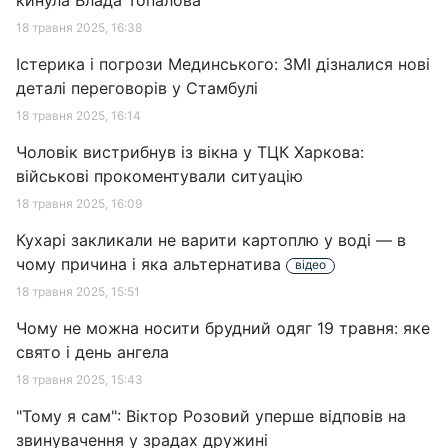
кинула Влада Топалова
18 травня 2025, 16:38
Істерика і погрози Мединського: ЗМІ дізналися нові
деталі переговорів у Стамбулі
18 травня 2025, 16:14
Чоловік вистрибнув із вікна у ТЦК Харкова:
військові прокоментували ситуацію
18 травня 2025, 16:09
Кухарі закликали не варити картоплю у воді — в
чому причина і яка альтернатива
відео
18 травня 2025, 15:51
Чому не можна носити брудний одяг 19 травня: яке
свято і день ангела
18 травня 2025, 15:43
"Тому я сам": Віктор Розовий уперше відповів на
звинувачення у зрадах дружині