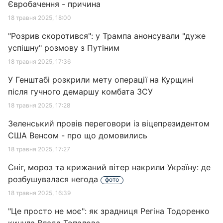
Євробачення - причина
18 травня 2025, 18:00
"Розрив скоротився": у Трампа анонсували "дуже
успішну" розмову з Путіним
18 травня 2025, 17:36
У Генштабі розкрили мету операції на Курщині
після гучного демаршу комбата ЗСУ
18 травня 2025, 17:28
Зеленський провів переговори із віцепрезидентом
США Венсом - про що домовились
18 травня 2025, 17:27
Сніг, мороз та крижаний вітер накрили Україну: де
розбушувалася негода
фото
18 травня 2025, 16:39
"Це просто не моє": як зрадниця Регіна Тодоренко