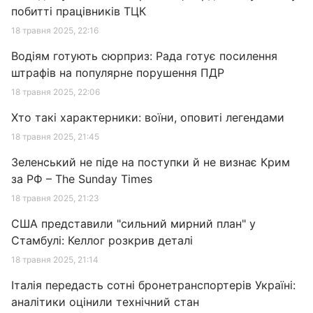
побитті працівників ТЦК
18 травня 2025, 22:16
Водіям готують сюрприз: Рада готує посилення
штрафів на популярне порушення ПДР
18 травня 2025, 22:06
Хто такі характерники: воїни, оповиті легендами
18 травня 2025, 21:45
Зеленський не піде на поступки й не визнає Крим
за РФ – The Sunday Times
18 травня 2025, 21:23
США представили "сильний мирний план" у
Стамбулі: Келлог розкрив деталі
18 травня 2025, 21:14
Італія передасть сотні бронетранспортерів Україні:
аналітики оцінили технічний стан