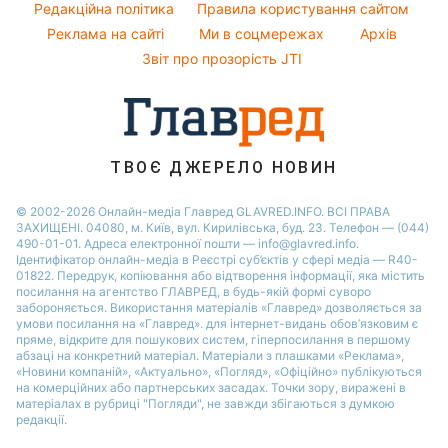
Віталій Козловський
Новини Черкаси
Редакційна політика
Правила користування сайтом
Поради від Андре Тана
Реклама на сайті
Ми в соцмережах
Архів
Новини Львова
Звіт про прозорість JTI
Новини Рівного
Новини Дніпра
Новини Запоріжжя
Новини Тернополя
ТВОЄ ДЖЕРЕЛО НОВИН
Новини Житомира
© 2002-2026 Онлайн-медіа Главред GLAVRED.INFO. ВСІ ПРАВА
ЗАХИЩЕНІ. 04080, м. Київ, вул. Кирилівська, буд. 23. Телефон — (044)
Новини Одеси
490-01-01. Адреса електронної пошти — info@glavred.info.
Ідентифікатор онлайн-медіа в Реєстрі суб’єктів у сфері медіа — R40-
01822.
Передрук, копіювання або відтворення інформації, яка містить
посилання на агентство ГЛАВРЕД, в будь-якій формi суворо
забороняється. Використання матеріалів «Главред» дозволяється за
умови посилання на «Главред». для інтернет-видань обов’язковим є
пряме, відкрите для пошукових систем, гіперпосилання в першому
абзаці на конкретний матеріал. Матеріали з плашками «Реклама»,
«Новини компаній», «Актуально», «Погляд», «Офіційно» публікуються
на комерційних або партнерських засадах. Точки зору, виражені в
матеріалах в рубриці "Погляди", не завжди збігаються з думкою
редакції.