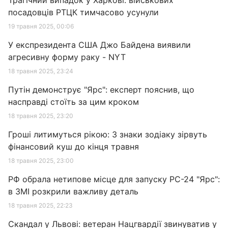
Трагічний випадок у Харкові: військових
посадовців РТЦК тимчасово усунули
19 травня 2025, 00:06
У експрезидента США Джо Байдена виявили
агресивну форму раку - NYT
18 травня 2025, 23:24
Путін демонструє "Ярс": експерт пояснив, що
насправді стоїть за цим кроком
18 травня 2025, 23:20
Гроші литимуться рікою: 3 знаки зодіаку зірвуть
фінансовий куш до кінця травня
18 травня 2025, 23:00
РФ обрала нетипове місце для запуску РС-24 "Ярс":
в ЗМІ розкрили важливу деталь
18 травня 2025, 22:23
Скандал у Львові: ветеран Нацгвардії звинуватив у