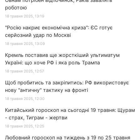
Овнам потрібен відпочинок, Раків завалять
роботою
18 травня 2025, 13:19
"Росію накриє економічна криза": ЄС готує
серйозний удар по Москві
18 травня 2025, 13:09
Кремль поставив ще жорсткіший ультиматум
Україні: що хоче РФ і яка роль Трампа
18 травня 2025, 12:57
Щоб пробитись та закріпитись: РФ використовує
нову "античну" тактику на фронті
18 травня 2025, 12:30
Китайський гороскоп на сьогодні 19 травня: Щурам
- страх, Тиграм - жертви
18 травня 2025, 12:25
Любовний гороскоп на тиждень з 19 по 25 травня