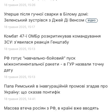
18 травня 2025, 15:26
Уперше після гучної сварки в Білому домі:
Зеленський зустрівся з Джей Ді Венсом
відео
18 травня 2025, 15:17
Комбат 47-ї ОМБр розкритикував командування
ЗСУ: зʼявилася реакція Генштабу
18 травня 2025, 15:13
РФ готує "навчально-бойовий" пуск
міжконтинентальної ракети - в ГУР назвали точну
дату
18 травня 2025, 15:13
Папа Римський в інавгураційній промові згадав про
Україну: що сказав понтифік
18 травня 2025, 14:41
Масова втеча росіян з РФ, в країні вже вводять