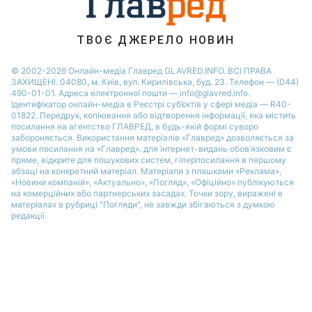
Новини Житомира
Новини Запоріжжя
ТВОЄ ДЖЕРЕЛО НОВИН
Новини Одеси
© 2002-2026 Онлайн-медіа Главред GLAVRED.INFO. ВСІ ПРАВА
ЗАХИЩЕНІ. 04080, м. Київ, вул. Кирилівська, буд. 23. Телефон — (044)
490-01-01. Адреса електронної пошти — info@glavred.info.
Ідентифікатор онлайн-медіа в Реєстрі суб’єктів у сфері медіа — R40-
01822.
Передрук, копіювання або відтворення інформації, яка містить
посилання на агентство ГЛАВРЕД, в будь-якій формi суворо
забороняється. Використання матеріалів «Главред» дозволяється за
умови посилання на «Главред». для інтернет-видань обов’язковим є
пряме, відкрите для пошукових систем, гіперпосилання в першому
абзаці на конкретний матеріал. Матеріали з плашками «Реклама»,
«Новини компаній», «Актуально», «Погляд», «Офіційно» публікуються
на комерційних або партнерських засадах. Точки зору, виражені в
матеріалах в рубриці "Погляди", не завжди збігаються з думкою
редакції.