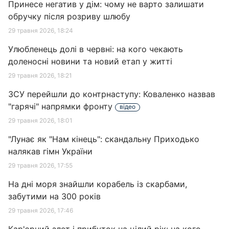
Принесе негатив у дім: чому не варто залишати
обручку після розриву шлюбу
29 травня 2026, 18:24
Улюбленець долі в червні: на кого чекають
доленосні новини та новий етап у житті
29 травня 2026, 18:21
ЗСУ перейшли до контрнаступу: Коваленко назвав
"гарячі" напрямки фронту
відео
29 травня 2026, 18:01
"Лунає як "Нам кінець": скандальну Приходько
налякав гімн України
29 травня 2026, 17:55
На дні моря знайшли корабель із скарбами,
забутими на 300 років
29 травня 2026, 17:46