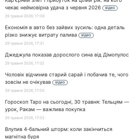
Кар'єрний злет і прибуток на цілий рік: на кого
чекає неймовірна удача з червня 2026
відео
29 травня 2026, 17:39
Економія в авто без зайвих зусиль: одна деталь
різко знижує витрату палива
відео
29 травня 2026, 17:31
Джеджула показав дорослого сина від Дімопулос
29 травня 2026, 17:22
Чоловік відчинив старий сарай і побачив те, чого
зовсім не очікував
відео
29 травня 2026, 17:05
Гороскоп Таро на сьогодні, 30 травня: Тельцям —
урок, Ракам — важлива покупка
29 травня 2026, 17:02
Влупив 4-бальний шторм: коли закінчиться
магнітна буря