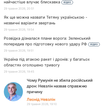
найчастіше влучає блискавка
відео
29 травня 2026, 20:51
Як ще можна назвати Тетяну українською -
незвичні варіанти звертань
29 травня 2026, 19:54
Розвідка дізналася плани ворога: Зеленський
попередив про підготовку нового удару РФ
відео
29 травня 2026, 19:51
Україна під атакою ракет і дронів: у багатьох
областях оголошено тривогу
29 травня 2026, 19:45
Чому Румунія не збила російський
дрон: Невзлін назвав справжню
причину
Леонід Невзлін
29 травня 2026, 19:10