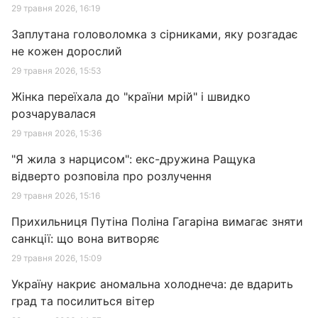
29 травня 2026, 16:19
Заплутана головоломка з сірниками, яку розгадає
не кожен дорослий
29 травня 2026, 15:53
Жінка переїхала до "країни мрій" і швидко
розчарувалася
29 травня 2026, 15:36
"Я жила з нарцисом": екс-дружина Ращука
відверто розповіла про розлучення
29 травня 2026, 15:16
Прихильниця Путіна Поліна Гагаріна вимагає зняти
санкції: що вона витворяє
29 травня 2026, 15:09
Україну накриє аномальна холоднеча: де вдарить
град та посилиться вітер