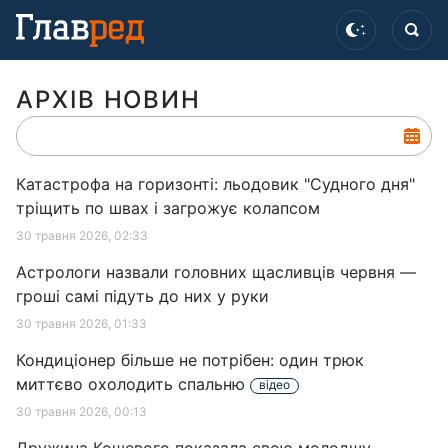
АРХІВ НОВИН
Катастрофа на горизонті: льодовик "Судного дня"
тріщить по швах і загрожує колапсом
30 травня 2026, 02:33
Астрологи назвали головних щасливців червня —
гроші самі підуть до них у руки
30 травня 2026, 01:33
Кондиціонер більше не потрібен: один трюк
миттєво охолодить спальню
відео
30 травня 2026, 00:13