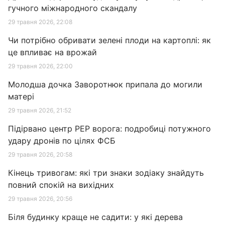
гучного міжнародного скандалу
29 травня 2026, 22:08
Чи потрібно обривати зелені плоди на картоплі: як
це впливає на врожай
29 травня 2026, 22:00
Молодша дочка Заворотнюк припала до могили
матері
29 травня 2026, 21:52
Підірвано центр РЕР ворога: подробиці потужного
удару дронів по цілях ФСБ
29 травня 2026, 20:58
Кінець тривогам: які три знаки зодіаку знайдуть
повний спокій на вихідних
29 травня 2026, 20:56
Біля будинку краще не садити: у які дерева