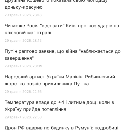
Дружина Кошевого показала свою молодшу
доньку-красуню
29 травня 2026, 23:18
Чи може Росія "відрізати" Київ: прогноз ударів по
ключовій магістралі
29 травня 2026, 23:15
Путін раптово заявив, що війна "наближається до
завершення"
29 травня 2026, 23:09
Народний артист України Малінін: Рибчинський
жорстко розніс прихильника Путіна
29 травня 2026, 22:56
Температура впаде до +4 і литиме дощ: коли в
Україну прийде потепління
29 травня 2026, 22:53
Дрон РФ вдарив по будинку в Румунії: подробиці