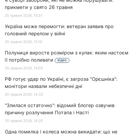
4 суворі заборони, які не можна порушувати:
прикмети у свято 26 травня
25 травня 2026, 15:31
Україна може перемогти: ветеран заявив про
головний перелом у війні
25 травня 2026, 15:16
Полуниця виросте розміром з кулак: яким настоєм
її потрібно поливати
відео
25 травня 2026, 15:00
РФ готує удар по Україні, є загроза "Орєшніка":
монітори назвали небезпечні дні
25 травня 2026, 14:32
"Злилася остаточно": відомий блогер озвучив
причину розлучення Потапа і Насті
25 травня 2026, 14:20
Одна помилка і колеса можна викидати: що не