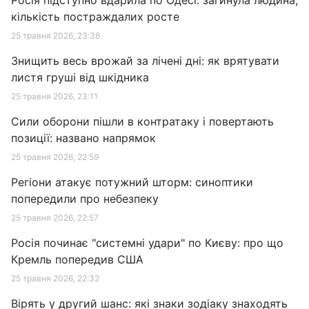
Росія підступно вдарила по Одесі: загинула людина,
кількість постраждалих росте
25 травня 2026, 23:38
Знищить весь врожай за лічені дні: як врятувати
листя груші від шкідника
25 травня 2026, 23:11
Сили оборони пішли в контратаку і повертають
позиції: названо напрямок
25 травня 2026, 22:59
Регіони атакує потужний шторм: синоптики
попередили про небезпеку
25 травня 2026, 22:57
Росія починає "системні удари" по Києву: про що
Кремль попередив США
25 травня 2026, 22:32
Вірять у другий шанс: які знаки зодіаку знаходять