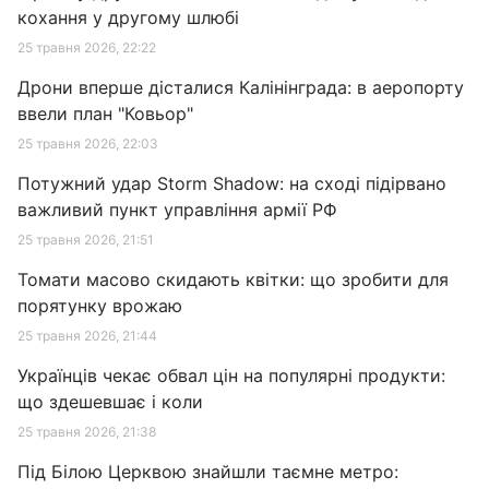
кохання у другому шлюбі
25 травня 2026, 22:22
Дрони вперше дісталися Калінінграда: в аеропорту
ввели план "Ковьор"
25 травня 2026, 22:03
Потужний удар Storm Shadow: на сході підірвано
важливий пункт управління армії РФ
25 травня 2026, 21:51
Томати масово скидають квітки: що зробити для
порятунку врожаю
25 травня 2026, 21:44
Українців чекає обвал цін на популярні продукти:
що здешевшає і коли
25 травня 2026, 21:38
Під Білою Церквою знайшли таємне метро: