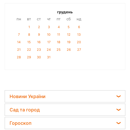
грудень
пн
вт
ст
чт
пт
сб
нд
1
2
3
4
5
6
7
8
9
10
11
12
13
14
15
16
17
18
19
20
21
22
23
24
25
26
27
28
29
30
31
Новини України
Телеграм новини України
Сад та город
Пенсії в Україні
Садівник назвав найефективніший засіб проти
Гороскоп
Мобілізація
бур'янів