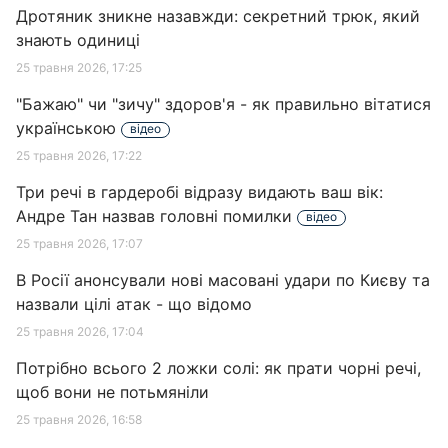
Дротяник зникне назавжди: секретний трюк, який
знають одиниці
25 травня 2026, 17:25
"Бажаю" чи "зичу" здоров'я - як правильно вітатися
українською
відео
25 травня 2026, 17:22
Три речі в гардеробі відразу видають ваш вік:
Андре Тан назвав головні помилки
відео
25 травня 2026, 17:07
В Росії анонсували нові масовані удари по Києву та
назвали цілі атак - що відомо
25 травня 2026, 17:04
Потрібно всього 2 ложки солі: як прати чорні речі,
щоб вони не потьмяніли
25 травня 2026, 16:58