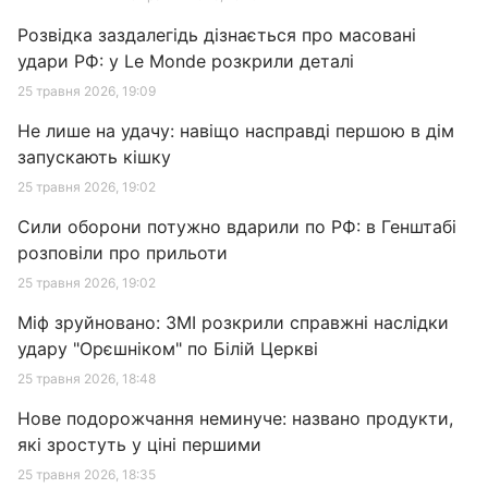
Розвідка заздалегідь дізнається про масовані
удари РФ: у Le Monde розкрили деталі
25 травня 2026, 19:09
Не лише на удачу: навіщо насправді першою в дім
запускають кішку
25 травня 2026, 19:02
Сили оборони потужно вдарили по РФ: в Генштабі
розповіли про прильоти
25 травня 2026, 19:02
Міф зруйновано: ЗМІ розкрили справжні наслідки
удару "Орєшніком" по Білій Церкві
25 травня 2026, 18:48
Нове подорожчання неминуче: названо продукти,
які зростуть у ціні першими
25 травня 2026, 18:35