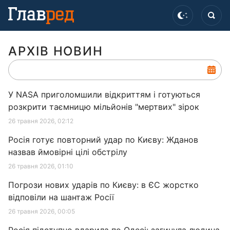
АРХІВ НОВИН
У NASA приголомшили відкриттям і готуються
розкрити таємницю мільйонів "мертвих" зірок
26 травня 2026, 02:12
Росія готує повторний удар по Києву: Жданов
назвав ймовірні цілі обстрілу
26 травня 2026, 01:10
Погрози нових ударів по Києву: в ЄС жорстко
відповіли на шантаж Росії
26 травня 2026, 00:05