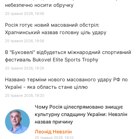
небезпечно носити обручку
25 травня 2026, 19:56
Росія готує новий масований обстріл:
Храпчинський назвав головну ціль удару
25 травня 2026, 19:56
В "Буковелі" відбудеться міжнародний спортивний
фестиваль Bukovel Elite Sports Trophy
25 травня 2026, 19:26
Названо терміни нового масованого удару РФ по
Україні - яка область стане ціллю
25 травня 2026, 19:20
Чому Росія цілеспрямовано знищує
культурну спадщину України: Невзлін
назвав причину
Леонід Невзлін
25 травня 2026, 19:10