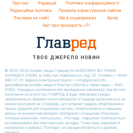
Оптичні ілюзії
Жіночі стрижки
Віталій Козловський
Про нас
Редакція
Політика конфіденційності
Новини Сум
Народні прикмети
Редакційна політика
Правила користування сайтом
Потап
Новини Тернополя
Реклама на сайті
Ми в соцмережах
Архів
Усе про шоу-бізнес
Софія Ротару
Новини Черкаси
Звіт про прозорість JTI
Новини Житомира
Новини Рівного
Новини Одеси
ТВОЄ ДЖЕРЕЛО НОВИН
Новини Запоріжжя
© 2002-2026 Онлайн-медіа Главред GLAVRED.INFO. ВСІ ПРАВА
ЗАХИЩЕНІ. 04080, м. Київ, вул. Кирилівська, буд. 23. Телефон — (044)
490-01-01. Адреса електронної пошти — info@glavred.info.
Ідентифікатор онлайн-медіа в Реєстрі суб’єктів у сфері медіа — R40-
01822.
Передрук, копіювання або відтворення інформації, яка містить
посилання на агентство ГЛАВРЕД, в будь-якій формi суворо
забороняється. Використання матеріалів «Главред» дозволяється за
умови посилання на «Главред». для інтернет-видань обов’язковим є
пряме, відкрите для пошукових систем, гіперпосилання в першому
абзаці на конкретний матеріал. Матеріали з плашками «Реклама»,
«Новини компаній», «Актуально», «Погляд», «Офіційно» публікуються
на комерційних або партнерських засадах. Точки зору, виражені в
матеріалах в рубриці "Погляди", не завжди збігаються з думкою
редакції.