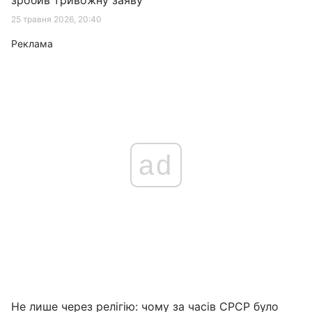
зробив тривожну заяву
25 травня 2026, 20:40
Реклама
ad
Не лише через релігію: чому за часів СРСР було