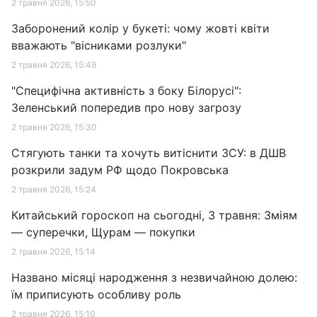
2 травня 2026, 15:50
Заборонений колір у букеті: чому жовті квіти
вважають "вісниками розлуки"
2 травня 2026, 15:49
"Специфічна активність з боку Білорусі":
Зеленський попередив про нову загрозу
2 травня 2026, 15:30
Стягують танки та хочуть витіснити ЗСУ: в ДШВ
розкрили задум РФ щодо Покровська
2 травня 2026, 15:24
Китайський гороскоп на сьогодні, 3 травня: Зміям
— суперечки, Щурам — покупки
2 травня 2026, 15:14
Названо місяці народження з незвичайною долею:
їм приписують особливу роль
2 травня 2026, 15:10