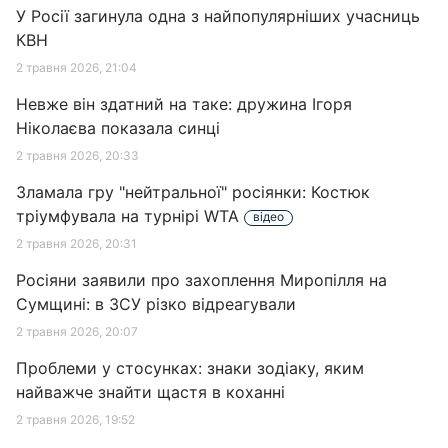
У Росії загинула одна з найпопулярніших учасниць
КВН
2 травня 2026, 21:04
Невже він здатний на таке: дружина Ігоря
Ніколаєва показала синці
2 травня 2026, 20:33
Зламала гру "нейтральної" росіянки: Костюк
тріумфувала на турнірі WTA
відео
2 травня 2026, 20:31
Росіяни заявили про захоплення Миропілля на
Сумщині: в ЗСУ різко відреагували
2 травня 2026, 20:07
Проблеми у стосунках: знаки зодіаку, яким
найважче знайти щастя в коханні
2 травня 2026, 19:52