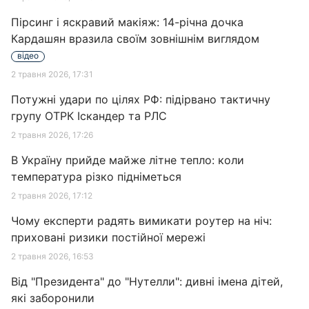
Пірсинг і яскравий макіяж: 14-річна дочка
Кардашян вразила своїм зовнішнім виглядом
відео
2 травня 2026, 17:31
Потужні удари по цілях РФ: підірвано тактичну
групу ОТРК Іскандер та РЛС
2 травня 2026, 17:26
В Україну прийде майже літне тепло: коли
температура різко підніметься
2 травня 2026, 17:12
Чому експерти радять вимикати роутер на ніч:
приховані ризики постійної мережі
2 травня 2026, 16:53
Від "Президента" до "Нутелли": дивні імена дітей,
які заборонили