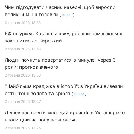
Чим підгодувати часник навесні, щоб виросли
великі й міцні головки
відео
2 травня 2026, 13:56
РФ штурмує Костянтинівку, росіяни намагаються
закріпитись - Сирський
2 травня 2026, 13:53
Люди "почнуть повертатися в минуле" через 3
роки: прогноз вченого
2 травня 2026, 13:53
"Найбільша крадіжка в історії": з України вивезли
сотні тонн золота та срібла
відео
2 травня 2026, 13:47
Дешевшає навіть молодий врожай: в Україні різко
впали ціни на популярні овочі
2 травня 2026, 13:26