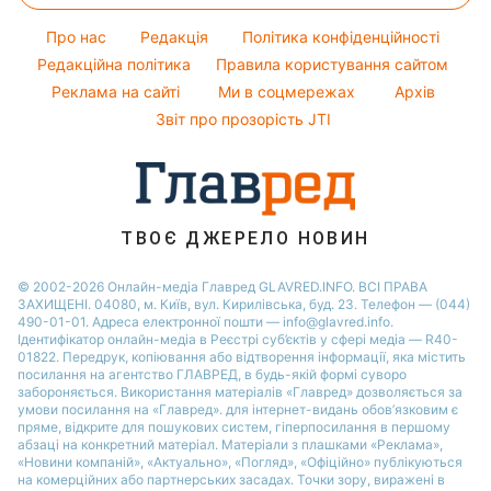
Потап
Новини Сум
Оптичні ілюзії
Поради від Андре Тана
Про нас
Редакція
Політика конфіденційності
Новини Дніпра
Народні прикмети
Редакційна політика
Правила користування сайтом
Новини Черкаси
Реклама на сайті
Ми в соцмережах
Архів
Усе про шоу-бізнес
Новини Тернополя
Звіт про прозорість JTI
Новини Рівного
Новини Житомира
Новини Запоріжжя
ТВОЄ ДЖЕРЕЛО НОВИН
Новини Одеси
© 2002-2026 Онлайн-медіа Главред GLAVRED.INFO. ВСІ ПРАВА
ЗАХИЩЕНІ. 04080, м. Київ, вул. Кирилівська, буд. 23. Телефон — (044)
490-01-01. Адреса електронної пошти — info@glavred.info.
Ідентифікатор онлайн-медіа в Реєстрі суб’єктів у сфері медіа — R40-
01822.
Передрук, копіювання або відтворення інформації, яка містить
посилання на агентство ГЛАВРЕД, в будь-якій формi суворо
забороняється. Використання матеріалів «Главред» дозволяється за
умови посилання на «Главред». для інтернет-видань обов’язковим є
пряме, відкрите для пошукових систем, гіперпосилання в першому
абзаці на конкретний матеріал. Матеріали з плашками «Реклама»,
«Новини компаній», «Актуально», «Погляд», «Офіційно» публікуються
на комерційних або партнерських засадах. Точки зору, виражені в