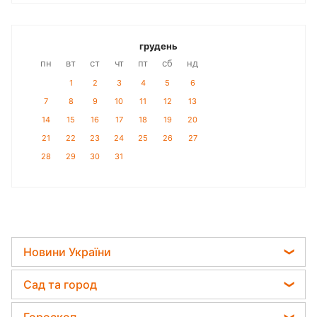
грудень
пн
вт
ст
чт
пт
сб
нд
1
2
3
4
5
6
7
8
9
10
11
12
13
14
15
16
17
18
19
20
21
22
23
24
25
26
27
28
29
30
31
Новини України
Телеграм новини України
Сад та город
Пенсії в Україні
Садівник назвав найефективніший засіб проти