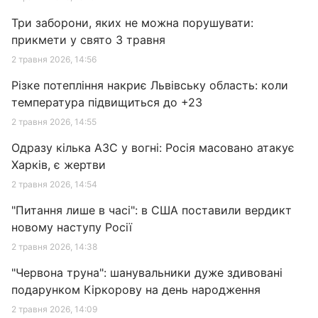
Три заборони, яких не можна порушувати:
прикмети у свято 3 травня
2 травня 2026, 14:56
Різке потепління накриє Львівську область: коли
температура підвищиться до +23
2 травня 2026, 14:55
Одразу кілька АЗС у вогні: Росія масовано атакує
Харків, є жертви
2 травня 2026, 14:54
"Питання лише в часі": в США поставили вердикт
новому наступу Росії
2 травня 2026, 14:38
"Червона труна": шанувальники дуже здивовані
подарунком Кіркорову на день народження
2 травня 2026, 14:09