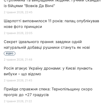
Стрілянина та викрадення людини: гучний скандал
із бійцями "Вовків Да Вінчі"
2 травня 2026, 22:45
Шарлотті виповнилося 11 років: палац опублікував
нове фото принцеси
2 травня 2026, 22:05
Секрет ідеального прання: завдяки одній
натуральній добавці рушники стануть як нові
відео
2 травня 2026, 21:48
Росія атакує Україну дронами: у Києві лунають
вибухи – що відомо
2 травня 2026, 21:45
Прийде справжня спека: Тернопільщину скоро
прогріє до +27 градусів
2 травня 2026, 21:22