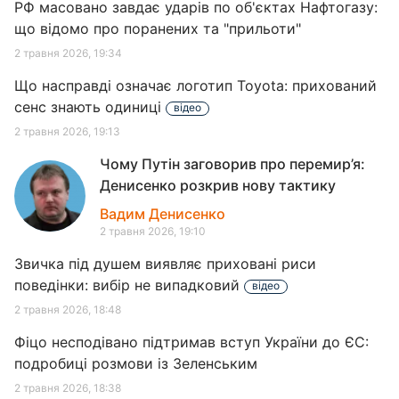
РФ масовано завдає ударів по об'єктах Нафтогазу:
що відомо про поранених та "прильоти"
2 травня 2026, 19:34
Що насправді означає логотип Toyota: прихований
сенс знають одиниці
відео
2 травня 2026, 19:13
Чому Путін заговорив про перемир’я:
Денисенко розкрив нову тактику
Вадим Денисенко
2 травня 2026, 19:10
Звичка під душем виявляє приховані риси
поведінки: вибір не випадковий
відео
2 травня 2026, 18:48
Фіцо несподівано підтримав вступ України до ЄС:
подробиці розмови із Зеленським
2 травня 2026, 18:38