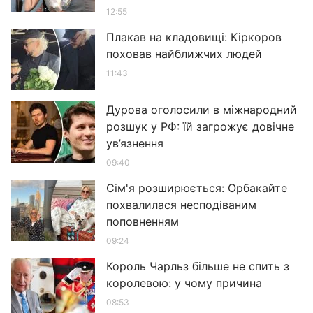
12:55
Плакав на кладовищі: Кіркоров
поховав найближчих людей
11:43
Дурова оголосили в міжнародний
розшук у РФ: їй загрожує довічне
ув’язнення
09:40
Сім'я розширюється: Орбакайте
похвалилася несподіваним
поповненням
09:24
Король Чарльз більше не спить з
королевою: у чому причина
08:53