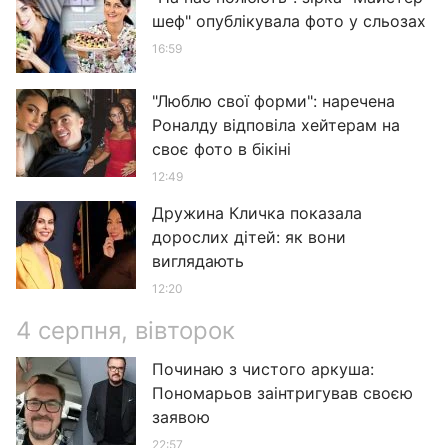
шеф" опублікувала фото у сльозах
16:59
"Люблю свої форми": наречена
Роналду відповіла хейтерам на
своє фото в бікіні
12:49
Дружина Кличка показала
дорослих дітей: як вони
виглядають
12:20
4 серпня, вівторок
Починаю з чистого аркуша:
Пономарьов заінтригував своєю
заявою
22:57