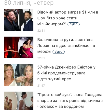
30 липня, четвер
Відомий актор виграв $1 млн в
шоу "Хто хоче стати
мільйонером?"
відео
22:31
Волочкова втрутилася: п’яна
Лорак на відео зганьбилася в
мережі
відео
22:31
57-річна Дженніфер Еністон у
бікіні продемонструвала
підтягнутий прес
21:47
"Просто кайфую": Ілона Гвоздєва
вперше за п'ять років відпочила з
чоловіком за кордоном