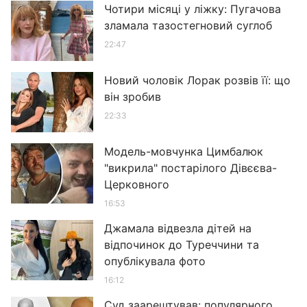
Чотири місяці у ліжку: Пугачова
зламала тазостегновий суглоб
22:47
Новий чоловік Лорак розвів її: що
він зробив
22:33
Модель-мовчунка Цимбалюк
"викрила" постарілого Дівєєва-
Церковного
16:53
Джамала відвезла дітей на
відпочинок до Туреччини та
опублікувала фото
16:12
Суд заарештував: популярного