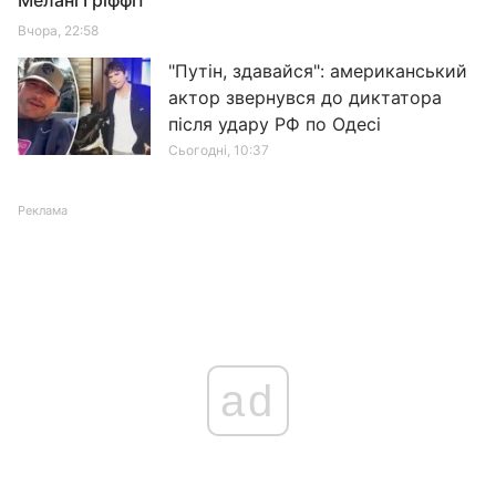
Мелані Гріффіт
Вчора, 22:58
"Путін, здавайся": американський
актор звернувся до диктатора
після удару РФ по Одесі
Сьогодні, 10:37
Реклама
ad