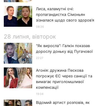
Лиса, каламутні очі:
пропагандистка Сімоньян
зізналася щодо свого здоров’я
08:36
28 липня, вівторок
"Як виросла": Галкін показав
дорослу доньку від Пугачової
22:27
Агонія: дружина Пескова
погрожує ЄС через санкції та
вимагає приголомшливої
компенсації
19:34
Відомий артист розповів, як