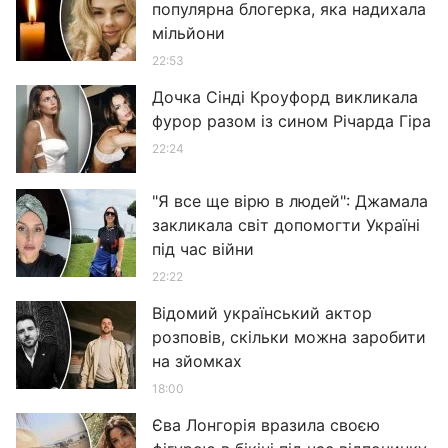
популярна блогерка, яка надихала
мільйони
22:53
Дочка Сінді Кроуфорд викликала
фурор разом із сином Річарда Гіра
22:24
"Я все ще вірю в людей": Джамала
закликала світ допомогти Україні
під час війни
22:22
Відомий український актор
розповів, скільки можна заробити
на зйомках
18:00
Єва Лонгорія вразила своєю