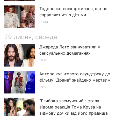
Тодоренко поскаржилася, що не
справляється з дітьми
09:34
29 липня, середа
Джареда Лето звинуватили у
сексуальних домаганнях
16:20
Автора культового саундтреку до
фільму "Драйв" знайдено мертвим
13:56
"Глибоко засмучений": стала
відома реакція Тома Круза на
відмову дочки від його прізвища