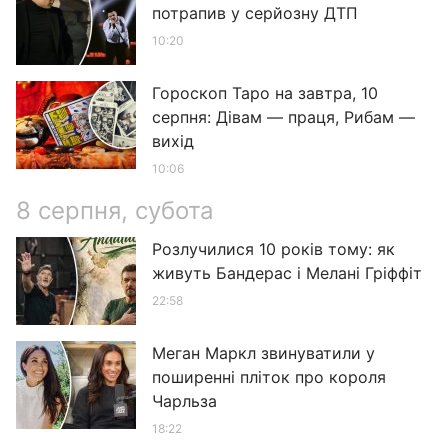
потрапив у серйозну ДТП
10:20
Гороскоп Таро на завтра, 10
серпня: Дівам — праця, Рибам —
вихід
10:06
8 серпня, субота
Розлучилися 10 років тому: як
живуть Бандерас і Мелані Гріффіт
22:58
Меган Маркл звинуватили у
поширенні пліток про короля
Чарльза
18:22