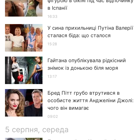
фігурою в бікіні під час відпочинку
в Іспанії
16:33
У сина прихильниці Путіна Валерії
сталася біда: що сталося
15:28
Гайтана опублікувала рідкісний
знімок із донькою біля моря
13:17
Бред Пітт грубо втрутився в
особисте життя Анджеліни Джолі:
чого він вимагає
09:02
5 серпня, середа