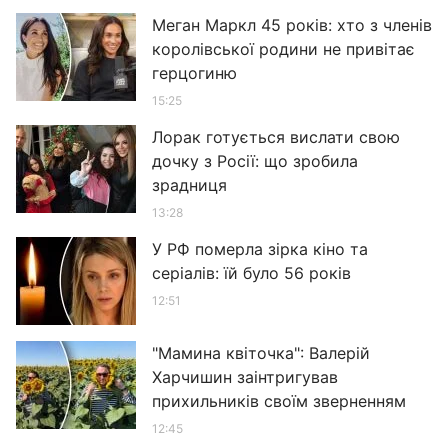
Меган Маркл 45 років: хто з членів
королівської родини не привітає
герцогиню
15:25
Лорак готується вислати свою
дочку з Росії: що зробила
зрадниця
13:28
У РФ померла зірка кіно та
серіалів: їй було 56 років
12:51
"Мамина квіточка": Валерій
Харчишин заінтригував
прихильників своїм зверненням
12:45