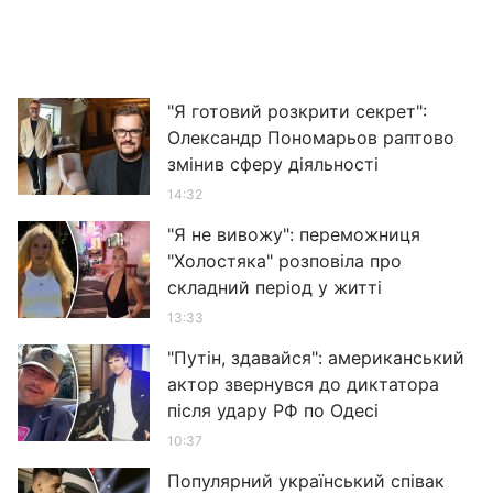
"Я готовий розкрити секрет":
Олександр Пономарьов раптово
змінив сферу діяльності
14:32
"Я не вивожу": переможниця
"Холостяка" розповіла про
складний період у житті
13:33
"Путін, здавайся": американський
актор звернувся до диктатора
після удару РФ по Одесі
10:37
Популярний український співак