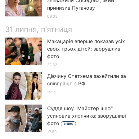
зневажили Соседова, який
принизив Пугачову
08:33
31 липня, п'ятниця
Макацарія вперше показав усіх
своїх трьох дітей: зворушливі
фото
22:32
Дівчину Стетхема захейтили за
співпрацю з РФ
19:12
Суддя шоу "Майстер шеф"
усиновив хлопчика: зворушливі
фото
відео
17:59