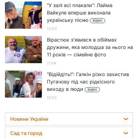
"У залі всі плакали": Лайма
Вайкуле вперше виконала
українську пісню
відео
13:03
Вірастюк з'явився в обіймах
дружини, яка молодша за нього на
11 років — сімейне фото
11:04
"Відійдіть!": Галкін різко захистив
Пугачову під час рідкісного
виходу в люди
відео
10:02
"Потребують більшого": Олена
Тополя розкрила, як живуть її діти
після розлучення
05:55