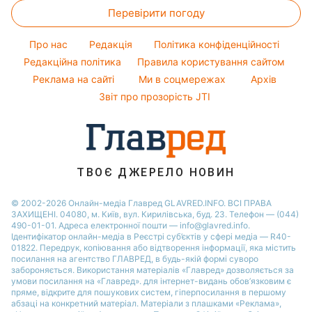
13:01
"Можу плюнути в обличчя":
Стужук накинулася на Вербу та
втікача Волошина
11:07
"Непростий період": Ані Лорак
поскаржилася на некеровану
дочку
09:59
"Материнська провина": Регіна
Тодоренко "кочує" з трьома
дітьми
05:55
23 липня, четвер
Зробити перерву: Ярославський