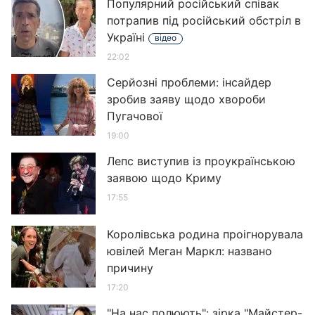
Популярний російський співак
потрапив під російський обстріл в
Україні
відео
22:02
Серйозні проблеми: інсайдер
зробив заяву щодо хвороби
Пугачової
19:00
Лепс виступив із проукраїнською
заявою щодо Криму
17:55
Королівська родина проігнорувала
ювілей Меган Маркл: названо
причину
17:20
"На нас полюють": зірка "Майстер-