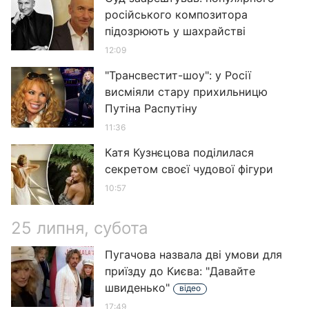
російського композитора
підозрюють у шахрайстві
12:09
"Трансвестит-шоу": у Росії
висміяли стару прихильницю
Путіна Распутіну
11:36
Катя Кузнєцова поділилася
секретом своєї чудової фігури
10:57
25 липня, субота
Пугачова назвала дві умови для
приїзду до Києва: "Давайте
швиденько"
відео
17:49