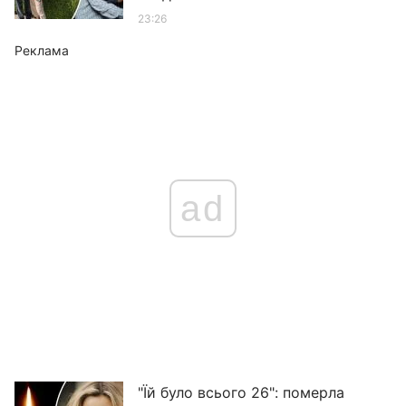
23:26
Реклама
ad
"Їй було всього 26": померла