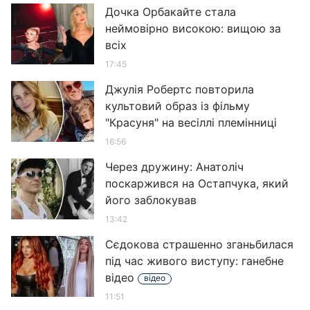
Дочка Орбакайте стала
неймовірно високою: вищою за
всіх
17:45
Джулія Робертс повторила
культовий образ із фільму
"Красуня" на весіллі племінниці
16:56
Через дружину: Анатоліч
поскаржився на Остапчука, який
його заблокував
13:42
Сєдокова страшенно зганьбилася
під час живого виступу: ганебне
відео
відео
11:51