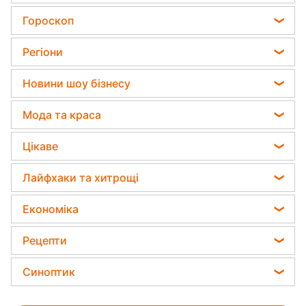
24 липня, п'ятниця
Невпізнанний Джонні Депп
з'явився перед фанатами — як він
виглядає зараз
відео
17:13
"Це 5-6 місяць": вагітна Настя
Каменських з'явилася у Юрмалі
відео
14:37
"Артем Пивоваров стане батьком":
блогер розсекретив вагітність
дружини співака
13:59
"Ледве ноги тягну": Алла Пугачова
вперше визнала проблеми зі
здоров'ям