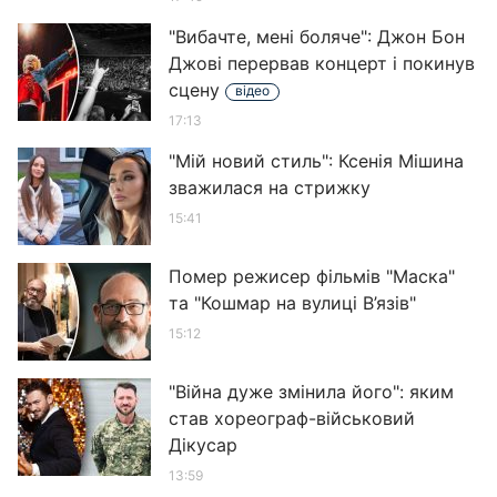
"Вибачте, мені боляче": Джон Бон
Джові перервав концерт і покинув
сцену
відео
17:13
"Мій новий стиль": Ксенія Мішина
зважилася на стрижку
15:41
Помер режисер фільмів "Маска"
та "Кошмар на вулиці В’язів"
15:12
"Війна дуже змінила його": яким
став хореограф-військовий
Дікусар
13:59