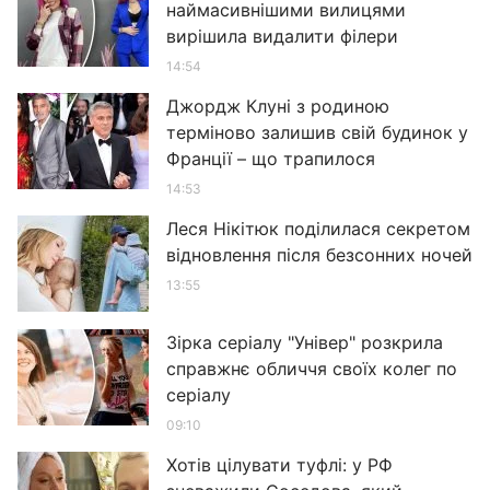
наймасивнішими вилицями
вирішила видалити філери
14:54
Джордж Клуні з родиною
терміново залишив свій будинок у
Франції – що трапилося
14:53
Леся Нікітюк поділилася секретом
відновлення після безсонних ночей
13:55
Зірка серіалу "Універ" розкрила
справжнє обличчя своїх колег по
серіалу
09:10
Хотів цілувати туфлі: у РФ