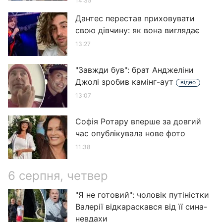
14:35
Дантес перестав приховувати
свою дівчину: як вона виглядає
13:27
"Завжди був": брат Анджеліни
Джолі зробив камінг-аут
відео
13:07
Софія Ротару вперше за довгий
час опублікувала нове фото
11:38
6 серпня, четвер
"Я не готовий": чоловік путіністки
Валерії відкараскався від її сина-
невдахи