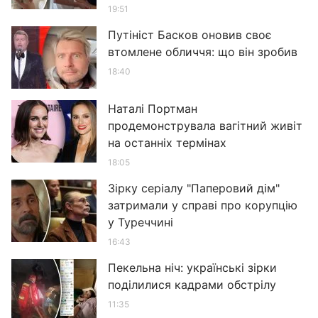
19:51
Путініст Басков оновив своє
втомлене обличчя: що він зробив
18:40
Наталі Портман
продемонструвала вагітний живіт
на останніх термінах
18:05
Зірку серіалу "Паперовий дім"
затримали у справі про корупцію
у Туреччині
16:43
Пекельна ніч: українські зірки
поділилися кадрами обстрілу
11:35