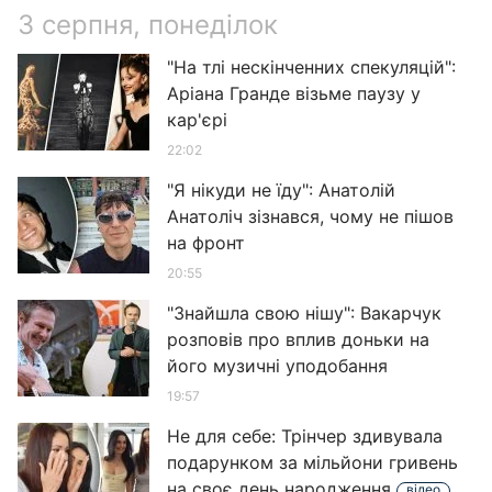
3 серпня, понеділок
"На тлі нескінченних спекуляцій":
Аріана Гранде візьме паузу у
кар'єрі
22:02
"Я нікуди не їду": Анатолій
Анатоліч зізнався, чому не пішов
на фронт
20:55
"Знайшла свою нішу": Вакарчук
розповів про вплив доньки на
його музичні уподобання
19:57
Не для себе: Трінчер здивувала
подарунком за мільйони гривень
на своє день народження
відео