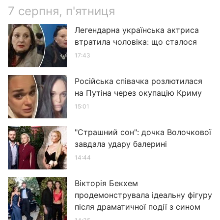
7 серпня, п'ятниця
Легендарна українська актриса
втратила чоловіка: що сталося
17:43
Російська співачка розлютилася
на Путіна через окупацію Криму
15:01
"Страшний сон": дочка Волочкової
завдала удару балерині
14:44
Вікторія Бекхем
продемонструвала ідеальну фігуру
після драматичної події з сином