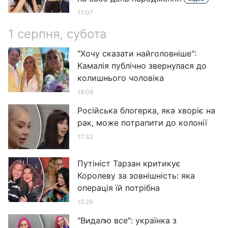
17:07
1 серпня, субота
"Хочу сказати найголовніше":
Камалія публічно звернулася до
колишнього чоловіка
18:09
Російська блогерка, яка хворіє на
рак, може потрапити до колонії
17:32
Путініст Тарзан критикує
Королеву за зовнішність: яка
операція їй потрібна
15:29
"Видалю все": українка з