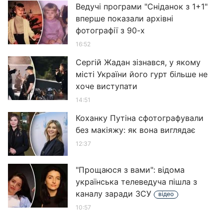
Ведучі програми "Сніданок з 1+1"
вперше показали архівні
фотографії з 90-х
16:52
Сергій Жадан зізнався, у якому
місті України його гурт більше не
хоче виступати
14:51
Коханку Путіна сфотографували
без макіяжу: як вона виглядає
12:37
"Прощаюся з вами": відома
українська телеведуча пішла з
каналу заради ЗСУ
відео
10:57