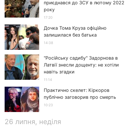
приєднався до ЗСУ в лютому 2022
року
17:20
Дочка Тома Круза офіційно
залишилася без батька
14:38
"Російську садибу" Задорнова в
Латвії знесли дощенту: не хотіли
навіть згадки
11:14
Практично скелет: Кіркоров
публічно заговорив про смерть
10:23
26 липня, неділя