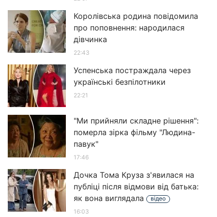
Королівська родина повідомила
про поповнення: народилася
дівчинка
22:43
Успенська постраждала через
українські безпілотники
22:21
"Ми прийняли складне рішення":
померла зірка фільму "Людина-
павук"
17:46
Дочка Тома Круза з'явилася на
публіці після відмови від батька:
як вона виглядала
відео
16:03