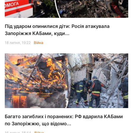
Під ударом опинилися діти: Росія атакувала
Запоріжжя КАБами, куди...
18 липня, 19:22
Війна
Багато загиблих і поранених: РФ вдарила КАБами
по Запоріжжю, що відомо...
16 липня, 18:44
Війна