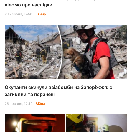
відомо про наслідки
29 червня, 14:49
Війна
Окупанти скинули авіабомби на Запоріжжя: є
загиблий та поранені
28 червня, 12:12
Війна