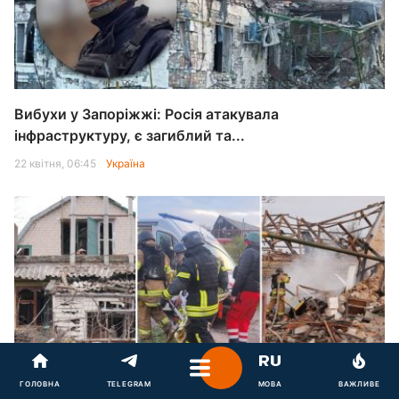
Вибухи у Запоріжжі: Росія атакувала
інфраструктуру, є загиблий та...
22 квітня, 06:45
Україна
РФ завдала серію ударів по передмістю Запоріжжя:
ГОЛОВНА
TELEGRAM
МОВА
ВАЖЛИВЕ