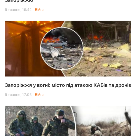
Запоріжжю
5 травня, 19:42
Війна
Запоріжжя у вогні: місто під атакою КАБів та дронів
5 травня, 17:05
Війна