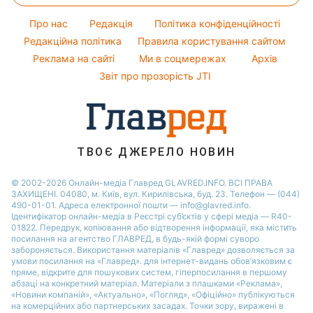
Модні помилки
Настя Каменських
Новини Сум
Про нас
Редакція
Політика конфіденційності
Новини моди
Віталій Козловський
Новини Черкаси
Редакційна політика
Правила користування сайтом
Поради від Андре Тана
Реклама на сайті
Ми в соцмережах
Архів
Новини Львова
Звіт про прозорість JTI
Новини Рівного
Новини Дніпра
Новини Запоріжжя
Новини Тернополя
ТВОЄ ДЖЕРЕЛО НОВИН
Новини Житомира
© 2002-2026 Онлайн-медіа Главред GLAVRED.INFO. ВСІ ПРАВА
ЗАХИЩЕНІ. 04080, м. Київ, вул. Кирилівська, буд. 23. Телефон — (044)
Новини Одеси
490-01-01. Адреса електронної пошти — info@glavred.info.
Ідентифікатор онлайн-медіа в Реєстрі суб’єктів у сфері медіа — R40-
01822.
Передрук, копіювання або відтворення інформації, яка містить
посилання на агентство ГЛАВРЕД, в будь-якій формi суворо
забороняється. Використання матеріалів «Главред» дозволяється за
умови посилання на «Главред». для інтернет-видань обов’язковим є
пряме, відкрите для пошукових систем, гіперпосилання в першому
абзаці на конкретний матеріал. Матеріали з плашками «Реклама»,
«Новини компаній», «Актуально», «Погляд», «Офіційно» публікуються
на комерційних або партнерських засадах. Точки зору, виражені в