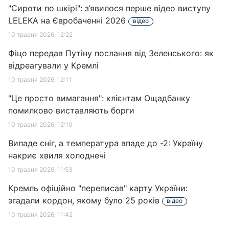
"Сироти по шкірі": з’явилося перше відео виступу
LELEKA на Євробаченні 2026
відео
10 травня 2026, 12:22
Фіцо передав Путіну послання від Зеленського: як
відреагували у Кремлі
10 травня 2026, 12:11
"Це просто вимагання": клієнтам Ощадбанку
помилково виставляють борги
10 травня 2026, 12:10
Випаде сніг, а температура впаде до -2: Україну
накриє хвиля холоднечі
10 травня 2026, 11:53
Кремль офіційно "переписав" карту України:
згадали кордон, якому було 25 років
відео
10 травня 2026, 11:42