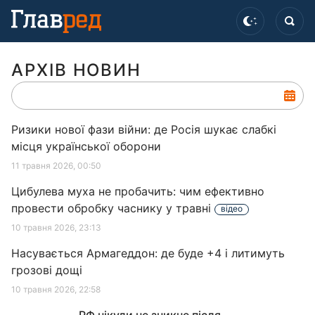
АРХІВ НОВИН
Ризики нової фази війни: де Росія шукає слабкі
місця української оборони
11 травня 2026, 00:50
Цибулева муха не пробачить: чим ефективно
провести обробку часнику у травні
відео
10 травня 2026, 23:13
Насувається Армагеддон: де буде +4 і литимуть
грозові дощі
10 травня 2026, 22:58