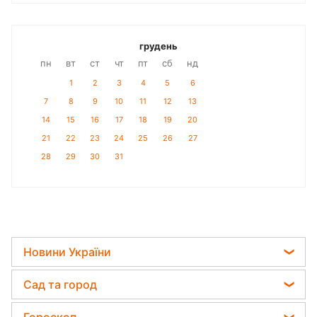
грудень
пн
вт
ст
чт
пт
сб
нд
1
2
3
4
5
6
7
8
9
10
11
12
13
14
15
16
17
18
19
20
21
22
23
24
25
26
27
28
29
30
31
Новини України
Телеграм новини України
Сад та город
Пенсії в Україні
Садівник назвав найефективніший засіб проти