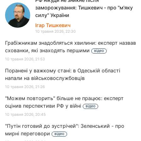
РФ нікуди не зникне після
заморожування: Тишкевич - про "м'яку
силу" України
Ігар Тишкевич
10 травня 2026, 22:30
Грабіжникам знадобляться хвилини: експерт назвав
схованки, які знаходять першими
відео
10 травня 2026, 21:53
Поранені у важкому стані: в Одеській області
напали на військовослужбовців
10 травня 2026, 21:26
"Можем повторить" більше не працює: експерт
оцінив перспективи РФ у війні
відео
10 травня 2026, 20:45
"Путін готовий до зустрічей": Зеленський - про
мирні переговори
відео