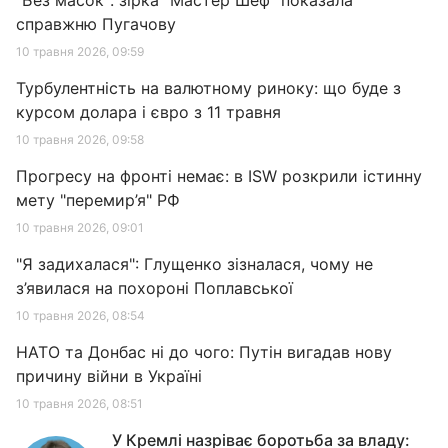
"Без масок": зірка "Мастер Шеф" показала
справжню Пугачову
10 травня 2026, 09:59
Турбулентність на валютному риноку: що буде з
курсом долара і євро з 11 травня
10 травня 2026, 09:58
Прогресу на фронті немає: в ISW розкрили істинну
мету "перемир’я" РФ
10 травня 2026, 09:01
"Я задихалася": Глущенко зізналася, чому не
з’явилася на похороні Поплавської
10 травня 2026, 08:54
НАТО та Донбас ні до чого: Путін вигадав нову
причину війни в Україні
10 травня 2026, 08:51
У Кремлі назріває боротьба за владу: