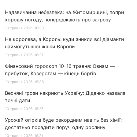
Надзвичайна небезпека: на Житомирщині, попри
хорошу погоду, попереджають про загрозу
10 травня 2026, 16:33
Не королева, а Король: куди зникли всі діаманти
наймогутнішої жінки Європи
10 травня 2026, 16:31
Фінансовий гороскоп 10–16 травня: Овнам —
прибуток, Козерогам — кінець боргів
10 травня 2026, 15:38
Весняні грози накриють Україну: Діденко назвала
точні дати
10 травня 2026, 15:26
Урожай огірків буде рекордним навіть без хімії:
достатньо посадити поруч одну рослину
10 травня 2026, 15:21