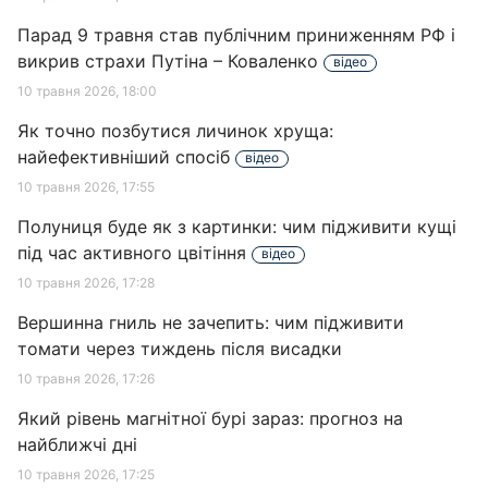
Парад 9 травня став публічним приниженням РФ і
викрив страхи Путіна – Коваленко
відео
10 травня 2026, 18:00
Як точно позбутися личинок хруща:
найефективніший спосіб
відео
10 травня 2026, 17:55
Полуниця буде як з картинки: чим підживити кущі
під час активного цвітіння
відео
10 травня 2026, 17:28
Вершинна гниль не зачепить: чим підживити
томати через тиждень після висадки
10 травня 2026, 17:26
Який рівень магнітної бурі зараз: прогноз на
найближчі дні
10 травня 2026, 17:25