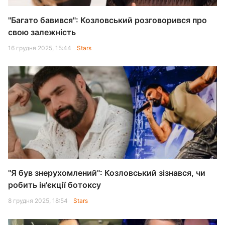
"Багато бавився": Козловський розговорився про
свою залежність
16 грудня 2025, 15:44
Stars
"Я був знерухомлений": Козловський зізнався, чи
робить ін'єкції ботоксу
8 грудня 2025, 18:54
Stars