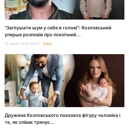
"Заглушати шум у себе в голові": Козловський
уперше розповів про психічний...
31 липня 2025, 08:37
Stars
Дружина Козловського показала фігуру чоловіка і
те, як співак тренує...