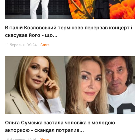
Віталій Козловський терміново перервав концерт і
скасував його - що...
11 березня, 09:24
Stars
Ольга Сумська застала чоловіка з молодою
акторкою - скандал потрапив...
10 березня, 12:16
Зірки