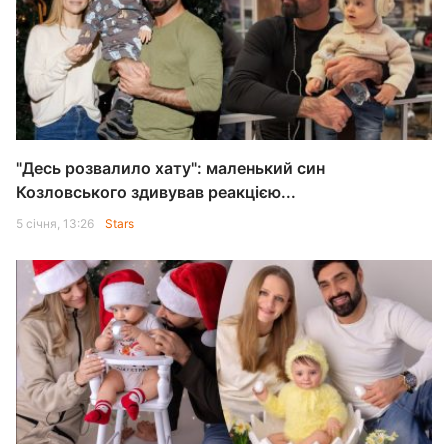
"Десь розвалило хату": маленький син
Козловського здивував реакцією...
5 січня, 13:26
Stars