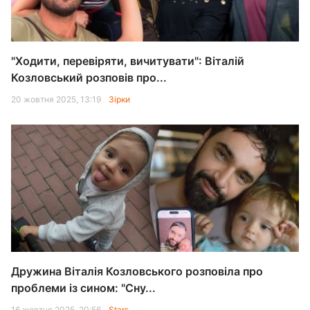
"Ходити, перевіряти, вичитувати": Віталій
Козловський розповів про...
20 жовтня 2025, 13:19
Зірки
Дружина Віталія Козловського розповіла про
проблеми із сином: "Сну...
16 жовтня 2025, 20:56
Stars