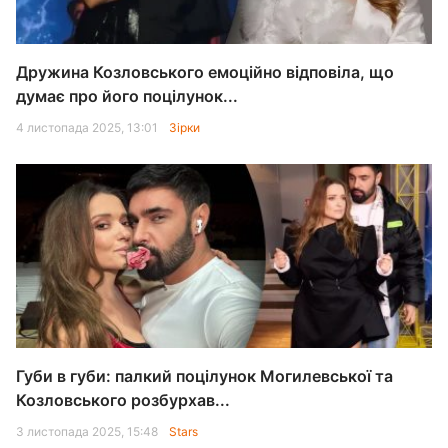
Дружина Козловського емоційно відповіла, що
думає про його поцілунок...
4 листопада 2025, 13:01
Зірки
Губи в губи: палкий поцілунок Могилевської та
Козловського розбурхав...
3 листопада 2025, 15:48
Stars