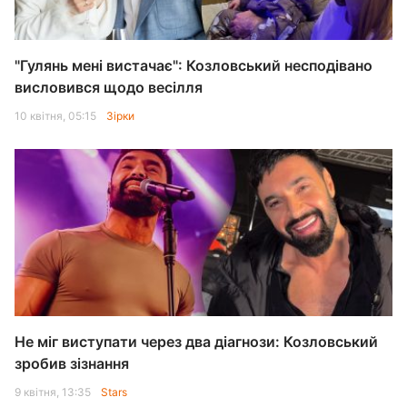
"Гулянь мені вистачає": Козловський несподівано
висловився щодо весілля
10 квітня, 05:15
Зірки
Не міг виступати через два діагнози: Козловський
зробив зізнання
9 квітня, 13:35
Stars