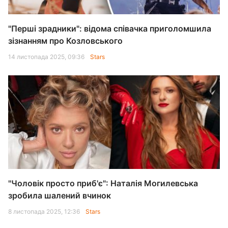
"Перші зрадники": відома співачка приголомшила
зізнанням про Козловського
14 листопада 2025, 09:36
Stars
"Чоловік просто приб'є": Наталія Могилевська
зробила шалений вчинок
8 листопада 2025, 12:36
Stars