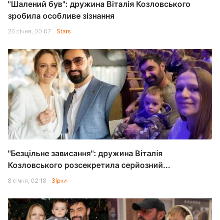
"Шалений був": дружина Віталія Козловського
зробила особливе зізнання
26 січня, 00:07
Stars
"Безцільне зависання": дружина Віталія
Козловського розсекретила серйозний...
8 січня, 02:18
Зірки