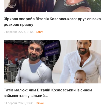
Зіркова хвороба Віталія Козловського: друг співака
розкрив правду
9 вересня 2025, 21:54
Stars
Татів малюк: чим Віталій Козловський із сином
займаються у вільний...
31 серпня 2025, 13:41
Зірки