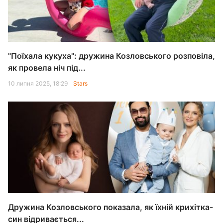
"Поїхала кукуха": дружина Козловського розповіла,
як провела ніч під...
10 липня 2025, 18:29
Stars
Дружина Козловського показала, як їхній крихітка-
син відривається...