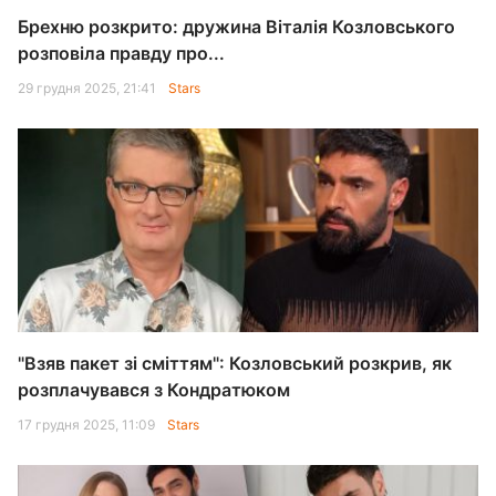
Брехню розкрито: дружина Віталія Козловського
розповіла правду про...
29 грудня 2025, 21:41
Stars
"Взяв пакет зі сміттям": Козловський розкрив, як
розплачувався з Кондратюком
17 грудня 2025, 11:09
Stars