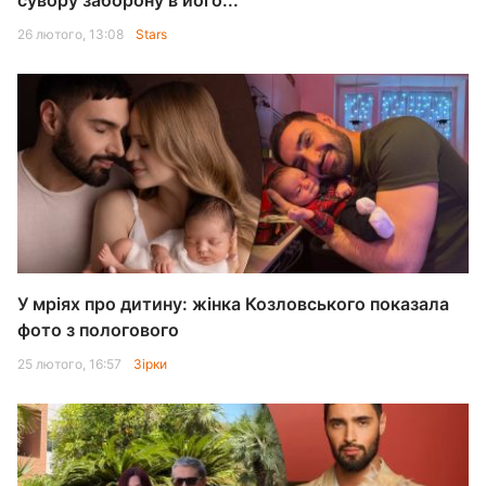
сувору заборону в його...
26 лютого, 13:08
Stars
У мріях про дитину: жінка Козловського показала
фото з пологового
25 лютого, 16:57
Зірки