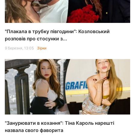
"Плакала в трубку півгодини": Козловський
розповів про стосунки з...
9 березня, 13:05
Зірки
"Занурювати в кохання": Тіна Кароль нарешті
назвала свого фаворита