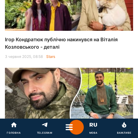
Ігор Кондратюк публічно накинувся на Віталія
Козловського - деталі
3 червня 2025, 08:58
Stars
"Мене розіп'яли на хресті": Козловський
ГОЛОВНА
TELEGRAM
МОВА
ВАЖЛИВЕ