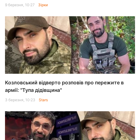
9 березня, 10:27
Зірки
Козловський відверто розповів про пережите в
армії: "Тупа дідівщина"
3 березня, 10:23
Stars