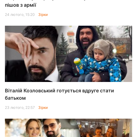
пішов з армії
24 лютого, 15:20
Зірки
Віталій Козловський готується вдруге стати
батьком
23 лютого, 22:57
Зірки