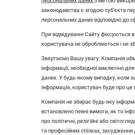
персональних даних
з метою викорис
законодавства є згодою суб’єкта пе
персональних даних відповідно до сф
При відвідуванні Сайту фіксуються вс
користувача не обробляються і не з
Звертаємо Вашу увагу: Компанія об
інформації, необхідної виключно дл
даних. У будь-якому випадку, коли 
інформація, користувач буде про це 
Компанія не збирає будь-яку інформ
встановлено певні вимоги, як то ін
про політичні, релігійні або світогля
та професійних спілках, засудження