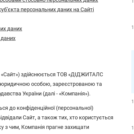
1
суб’єкта персональних даних на Сайті
1
их даних
 даних
 - «Сайт») здійснюється ТОВ «ДІДЖИТАЛС
юридичною особою, зареєстрованою та
давства України (далі - «Компанія»).
1
ся до конфіденційної (персональної)
 відвідали Сайт, а також тих, хто користується
ку з чим, Компанія прагне захищати
1