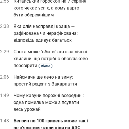
2:55
Китайський гороскоп на 7 серпня:
кого чекає успіх, а кому варто
бути обережнішим
2:38
Яка олія насправді краща —
рафінована чи нерафінована:
відповідь здивує багатьох
2:29
Спека може "вбити" авто за лічені
хвилини: що потрібно обов’язково
перевірити
відео
2:06
Найсмачніше лечо на зиму:
простий рецепт з Закарпаття
1:49
Чому кавуни порожні всередині:
одна помилка може зіпсувати
весь урожай
1:48
Бензин по 100 гривень може так і
не з'явитися: коли ціни на АЗС