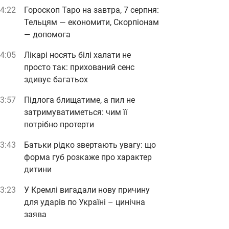
4:22
Гороскоп Таро на завтра, 7 серпня:
Тельцям — економити, Скорпіонам
— допомога
4:05
Лікарі носять білі халати не
просто так: прихований сенс
здивує багатьох
3:57
Підлога блищатиме, а пил не
затримуватиметься: чим її
потрібно протерти
3:43
Батьки рідко звертають увагу: що
форма губ розкаже про характер
дитини
3:23
У Кремлі вигадали нову причину
для ударів по Україні – цинічна
заява