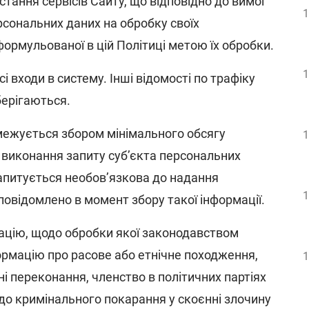
тання сервісів Сайту, що відповідно до вимог
1
рсональних даних на обробку своїх
ормульованої в цій Політиці метою їх обробки.
1
і входи в систему. Інші відомості по трафіку
берігаються.
межується збором мінімального обсягу
1
я виконання запиту суб’єкта персональних
запитується необов’язкова до надання
1
повідомлено в момент збору такої інформації.
ацію, щодо обробки якої законодавством
формацію про расове або етнічне походження,
1
дні переконання, членство в політичних партіях
 до кримінального покарання у скоєнні злочину