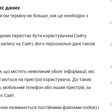
1
их даних
гом терміну не більше, ніж це необхідно з
1
 даних перестає бути користувачем Сайту
апису на Сайті, його персональні дані також
1
1
, що містять невеликий обсяг інформації, які
ігаються на пристрої користувача. До таких
1
 мобільний телефон або інший пристрій, за
є Сайт.
1
вони називаються постійними файлами cookie) і