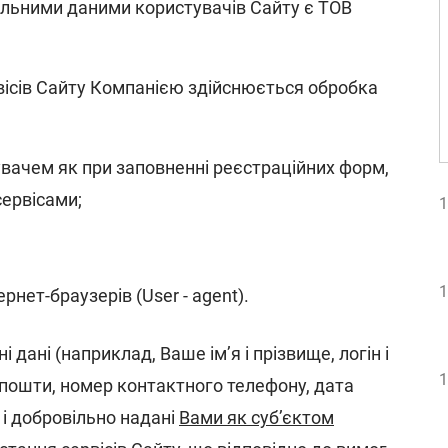
льними даними користувачів Сайту є ТОВ
вісів Сайту Компанією здійснюється обробка
вачем як при заповненні реєстраційних форм,
сервісами;
1
1
рнет-браузерів (User - agent).
 дані (наприклад, Ваше ім’я і прізвище, логін і
1
 пошти, номер контактного телефону, дата
о і добровільно надані
Вами як суб’єктом