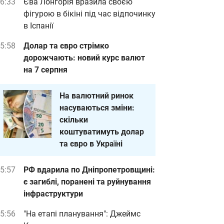
6:33
Єва Лонгорія вразила своєю
фігурою в бікіні під час відпочинку
в Іспанії
5:58
Долар та євро стрімко
дорожчають: новий курс валют
на 7 серпня
На валютний ринок
насуваються зміни:
скільки
коштуватимуть долар
та євро в Україні
5:57
РФ вдарила по Дніпропетровщині:
є загиблі, поранені та руйнування
інфраструктури
5:56
"На етапі планування": Джеймс