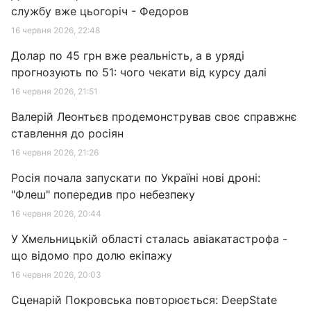
службу вже цьогоріч - Федоров
16 червня 2026, 22:48
Долар по 45 грн вже реальність, а в уряді
прогнозують по 51: чого чекати від курсу далі
16 червня 2026, 21:51
Валерій Леонтьєв продемонстрував своє справжнє
ставлення до росіян
16 червня 2026, 21:26
Росія почала запускати по Україні нові дроні:
"Флеш" попередив про небезпеку
16 червня 2026, 20:44
У Хмельницькій області сталась авіакатастрофа -
що відомо про долю екіпажу
16 червня 2026, 20:03
Сценарій Покровська повторюється: DeepState