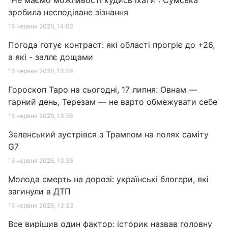
"Не маємо можливості кудись їхати": Сумська
зробила несподіване зізнання
16 червня 2026, 14:02
Погода готує контраст: які області прогріє до +26,
а які - заллє дощами
16 червня 2026, 13:59
Гороскоп Таро на сьогодні, 17 липня: Овнам —
гарний день, Терезам — не варто обмежувати себе
16 червня 2026, 13:59
Зеленський зустрівся з Трампом на полях саміту
G7
16 червня 2026, 13:35
Молода смерть на дорозі: українські блогери, які
загинули в ДТП
16 червня 2026, 13:33
Все вирішив один фактор: історик назвав головну