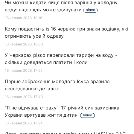
Чи можна кидати яйця після варіння у холодну
воду: відповідь може здивувати
відео
16 червня 2026, 18:16
Кому пощастить із 16 червня: три знаки зодіаку, які
отримають усе й одразу
16 червня 2026, 18:03
У Черкасах різко переписали тарифи на воду -
скільки доведеться платити і коли
16 червня 2026, 17:52
Перше зображення молодого Ісуса вразило
несподіваною деталлю
16 червня 2026, 17:43
"Я не відчував страху": 17-річний син захисника
України врятував життя дитині
відео
16 червня 2026, 17:24