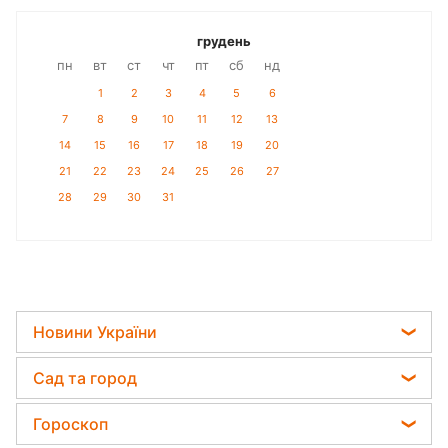
грудень
пн
вт
ст
чт
пт
сб
нд
1
2
3
4
5
6
7
8
9
10
11
12
13
14
15
16
17
18
19
20
21
22
23
24
25
26
27
28
29
30
31
Новини України
Телеграм новини України
Сад та город
Пенсії в Україні
Садівник назвав найефективніший засіб проти
Гороскоп
Мобілізація
бур'янів