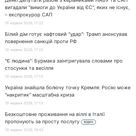
Деякі депутати разом з керівниками НАБУ та САП
вигадали "вимоги до України від ЄС", яких не існує,
– експрокурор САП
16 червня 2026, 17:22
Білий дім готує нафтовий "удар": Трамп анонсував
повернення санкцій проти РФ
16 червня 2026, 17:22
"Є людина": Бурмака заінтригувала словами про
стосунки та весілля
16 червня 2026, 17:13
Україна знайшла болючу точку Кремля: Росію може
"накритик" масштабна криза
16 червня 2026, 17:13
Безкоштовне проживання на віллі в Італії
пропонують за просту послугу
відео
16 червня 2026, 16:45