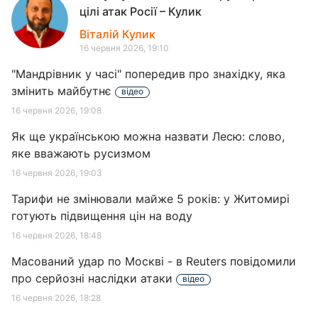
цілі атак Росії – Кулик
Віталій Кулик
16 червня 2026, 19:10
"Мандрівник у часі" попередив про знахідку, яка
змінить майбутнє
відео
16 червня 2026, 19:08
Як ще українською можна назвати Лесю: слово,
яке вважають русизмом
16 червня 2026, 19:03
Тарифи не змінювали майже 5 років: у Житомирі
готують підвищення цін на воду
16 червня 2026, 18:48
Масований удар по Москві - в Reuters повідомили
про серйозні наслідки атаки
відео
16 червня 2026, 18:28