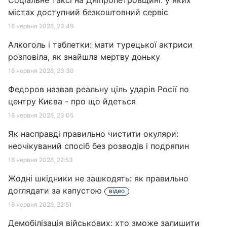
Соціальне таксі на Дніпропетровщині: у яких
містах доступний безкоштовний сервіс
16 червня 2026, 23:49
Алкоголь і таблетки: мати турецької актриси
розповіла, як знайшла мертву доньку
16 червня 2026, 23:30
Федоров назвав реальну ціль ударів Росії по
центру Києва - про що йдеться
16 червня 2026, 23:05
Як насправді правильно чистити окуляри:
неочікуваний спосіб без розводів і подряпин
16 червня 2026, 22:53
Жодні шкідники не зашкодять: як правильно
доглядати за капустою
відео
16 червня 2026, 22:51
Демобілізація військових: хто зможе залишити