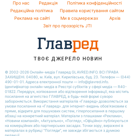
Прання
Софія Ротару
Про нас
Редакція
Політика конфіденційності
Пилова буря
Авто
Редакційна політика
Правила користування сайтом
Ольга Сумська
Реклама на сайті
Ми в соцмережах
Архів
Кімнатні рослини
Філіп Кіркоров
Звіт про прозорість JTI
ТВОЄ ДЖЕРЕЛО НОВИН
© 2002-2026 Онлайн-медіа Главред GLAVRED.INFO. ВСІ ПРАВА
ЗАХИЩЕНІ. 04080, м. Київ, вул. Кирилівська, буд. 23. Телефон — (044)
490-01-01. Адреса електронної пошти — info@glavred.info.
Ідентифікатор онлайн-медіа в Реєстрі суб’єктів у сфері медіа — R40-
01822.
Передрук, копіювання або відтворення інформації, яка містить
посилання на агентство ГЛАВРЕД, в будь-якій формi суворо
забороняється. Використання матеріалів «Главред» дозволяється за
умови посилання на «Главред». для інтернет-видань обов’язковим є
пряме, відкрите для пошукових систем, гіперпосилання в першому
абзаці на конкретний матеріал. Матеріали з плашками «Реклама»,
«Новини компаній», «Актуально», «Погляд», «Офіційно» публікуються
на комерційних або партнерських засадах. Точки зору, виражені в
матеріалах в рубриці "Погляди", не завжди збігаються з думкою
редакції.