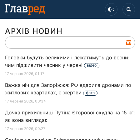
АРХІВ НОВИН
Головки будуть великими і лежатимуть до весни:
чим підживити часник у червні
відео
17 червня 2026, 01:17
Важка ніч для Запоріжжя: РФ вдарила дронами по
житлових кварталах, є жертви
фото
17 червня 2026, 00:34
Дочка прихильниці Путіна Єгорової схудла на 15 кг:
як вона виглядає
17 червня 2026, 00:27