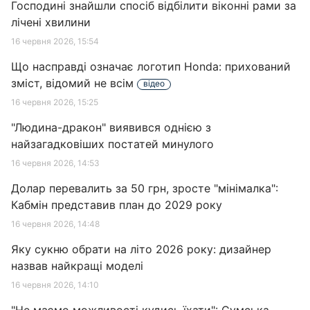
Господині знайшли спосіб відбілити віконні рами за
лічені хвилини
16 червня 2026, 15:54
Що насправді означає логотип Honda: прихований
зміст, відомий не всім
відео
16 червня 2026, 15:25
"Людина-дракон" виявився однією з
найзагадковіших постатей минулого
16 червня 2026, 14:53
Долар перевалить за 50 грн, зросте "мінімалка":
Кабмін представив план до 2029 року
16 червня 2026, 14:48
Яку сукню обрати на літо 2026 року: дизайнер
назвав найкращі моделі
16 червня 2026, 14:10