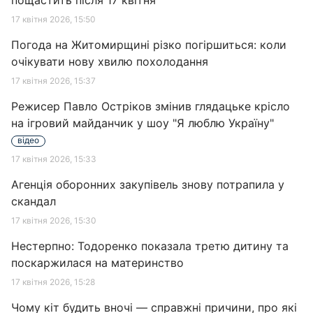
пощастить після 17 квітня
17 квітня 2026, 15:50
Погода на Житомирщині різко погіршиться: коли
очікувати нову хвилю похолодання
17 квітня 2026, 15:37
Режисер Павло Остріков змінив глядацьке крісло
на ігровий майданчик у шоу "Я люблю Україну"
відео
17 квітня 2026, 15:33
Агенція оборонних закупівель знову потрапила у
скандал
17 квітня 2026, 15:30
Нестерпно: Тодоренко показала третю дитину та
поскаржилася на материнство
17 квітня 2026, 15:28
Чому кіт будить вночі — справжні причини, про які