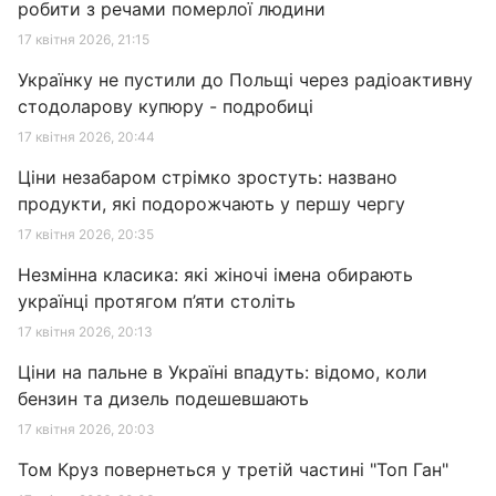
робити з речами померлої людини
17 квітня 2026, 21:15
Українку не пустили до Польщі через радіоактивну
стодоларову купюру - подробиці
17 квітня 2026, 20:44
Ціни незабаром стрімко зростуть: названо
продукти, які подорожчають у першу чергу
17 квітня 2026, 20:35
Незмінна класика: які жіночі імена обирають
українці протягом п’яти століть
17 квітня 2026, 20:13
Ціни на пальне в Україні впадуть: відомо, коли
бензин та дизель подешевшають
17 квітня 2026, 20:03
Том Круз повернеться у третій частині "Топ Ган"