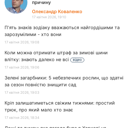
причину
Олександр Коваленко
17 квітня 2026, 19:10
П'ять знаків зодіаку вважаються найгордішими та
зарозумілими - хто вони
17 квітня 2026, 19:08
Коли можна отримати штраф за зимові шини
влітку: знають далеко не всі
відео
17 квітня 2026, 19:06
Зелені загарбники: 5 небезпечних рослин, що здатні
за сезон повністю знищити сад
17 квітня 2026, 19:03
Кріп залишатиметься свіжим тижнями: простий
трюк, про який мало хто знає
17 квітня 2026, 18:34