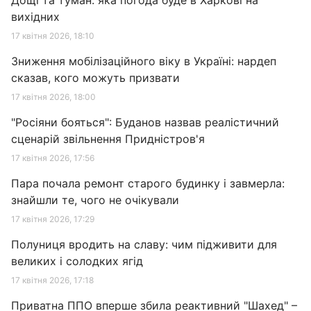
Дощі та туман: яка погода буде в Харкові на
вихідних
17 квітня 2026, 18:10
Зниження мобілізаційного віку в Україні: нардеп
сказав, кого можуть призвати
17 квітня 2026, 18:00
"Росіяни бояться": Буданов назвав реалістичний
сценарій звільнення Придністров'я
17 квітня 2026, 17:56
Пара почала ремонт старого будинку і завмерла:
знайшли те, чого не очікували
17 квітня 2026, 17:29
Полуниця вродить на славу: чим підживити для
великих і солодких ягід
17 квітня 2026, 17:18
Приватна ППО вперше збила реактивний "Шахед" –