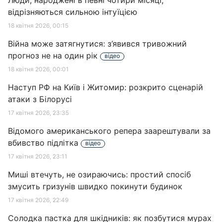
Люди, народжені в певні чотири місяці,
відрізняються сильною інтуїцією
18 квітня 2026, 00:15
Війна може затягнутися: з’явився тривожний
прогноз не на один рік
відео
18 квітня 2026, 00:01
Наступ РФ на Київ і Житомир: розкрито сценарій
атаки з Білорусі
17 квітня 2026, 23:35
Відомого американського репера заарештували за
вбивство підлітка
відео
17 квітня 2026, 23:11
Миші втечуть, не озираючись: простий спосіб
змусить гризунів швидко покинути будинок
17 квітня 2026, 22:49
Солодка пастка для шкідників: як позбутися мурах