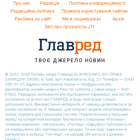
Тарифи
Про нас
Редакція
Політика конфіденційності
Напої
Ані Лорак
Курс валют
Редакційна політика
Правила користування сайтом
Святкове меню
Реклама на сайті
Ми в соцмережах
Архів
Звіт про прозорість JTI
ТВОЄ ДЖЕРЕЛО НОВИН
© 2002-2026 Онлайн-медіа Главред GLAVRED.INFO. ВСІ ПРАВА
ЗАХИЩЕНІ. 04080, м. Київ, вул. Кирилівська, буд. 23. Телефон — (044)
490-01-01. Адреса електронної пошти — info@glavred.info.
Ідентифікатор онлайн-медіа в Реєстрі суб’єктів у сфері медіа — R40-
01822.
Передрук, копіювання або відтворення інформації, яка містить
посилання на агентство ГЛАВРЕД, в будь-якій формi суворо
забороняється. Використання матеріалів «Главред» дозволяється за
умови посилання на «Главред». для інтернет-видань обов’язковим є
пряме, відкрите для пошукових систем, гіперпосилання в першому
абзаці на конкретний матеріал. Матеріали з плашками «Реклама»,
«Новини компаній», «Актуально», «Погляд», «Офіційно» публікуються
на комерційних або партнерських засадах. Точки зору, виражені в
матеріалах в рубриці "Погляди", не завжди збігаються з думкою
редакції.