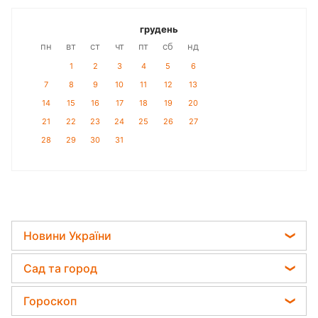
грудень
пн
вт
ст
чт
пт
сб
нд
1
2
3
4
5
6
7
8
9
10
11
12
13
14
15
16
17
18
19
20
21
22
23
24
25
26
27
28
29
30
31
Новини України
Телеграм новини України
Сад та город
Пенсії в Україні
Садівник назвав найефективніший засіб проти
Гороскоп
Мобілізація
бур'янів