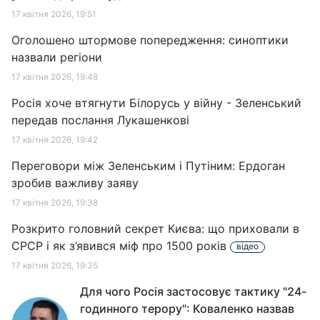
17 квітня 2026, 19:51
Оголошено штормове попередження: синоптики
назвали регіони
17 квітня 2026, 19:48
Росія хоче втягнути Білорусь у війну - Зеленський
передав послання Лукашенкові
17 квітня 2026, 19:42
Переговори між Зеленським і Путіним: Ердоган
зробив важливу заяву
17 квітня 2026, 19:38
Розкрито головний секрет Києва: що приховали в
СРСР і як з’явився міф про 1500 років
відео
17 квітня 2026, 19:35
Для чого Росія застосовує тактику "24-
годинного терору": Коваленко назвав