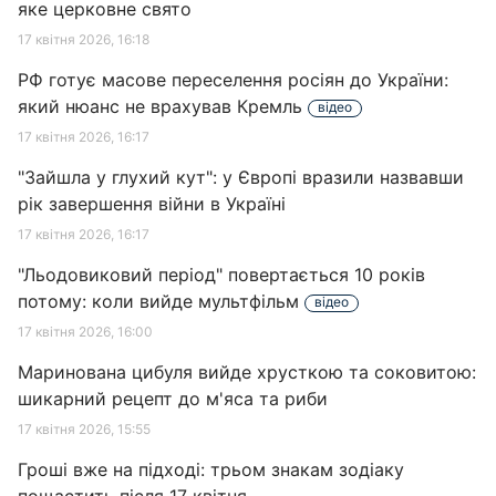
яке церковне свято
17 квітня 2026, 16:18
РФ готує масове переселення росіян до України:
який нюанс не врахував Кремль
відео
17 квітня 2026, 16:17
"Зайшла у глухий кут": у Європі вразили назвавши
рік завершення війни в Україні
17 квітня 2026, 16:17
"Льодовиковий період" повертається 10 років
потому: коли вийде мультфільм
відео
17 квітня 2026, 16:00
Маринована цибуля вийде хрусткою та соковитою:
шикарний рецепт до м'яса та риби
17 квітня 2026, 15:55
Гроші вже на підході: трьом знакам зодіаку