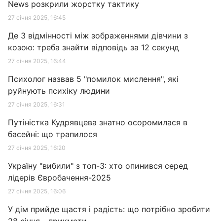
News розкрили жорстку тактику
27 січня 2025, 16:45
Де 3 відмінності між зображеннями дівчини з
козою: треба знайти відповідь за 12 секунд
27 січня 2025, 16:44
Психолог назвав 5 "помилок мислення", які
руйнують психіку людини
27 січня 2025, 16:31
Путіністка Кудрявцева знатно осоромилася в
басейні: що трапилося
27 січня 2025, 16:20
Україну "вибили" з топ-3: хто опинився серед
лідерів Євробачення-2025
27 січня 2025, 16:06
У дім прийде щастя і радість: що потрібно зробити