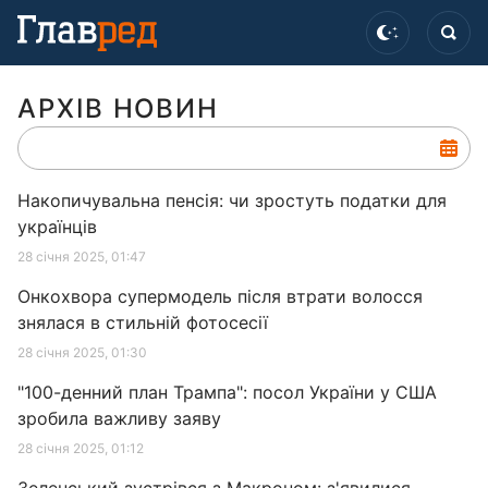
АРХІВ НОВИН
Накопичувальна пенсія: чи зростуть податки для
українців
28 січня 2025, 01:47
Онкохвора супермодель після втрати волосся
знялася в стильній фотосесії
28 січня 2025, 01:30
"100-денний план Трампа": посол України у США
зробила важливу заяву
28 січня 2025, 01:12