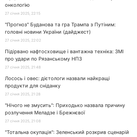
онкологію
27 січня 2025, 22:15
"Прогноз" Буданова та гра Трампа з Путіним:
головні новини України (дайджест)
27 січня 2025, 22:02
Підірвано нафтосховище і вантажна техніка: ЗМІ
про удари по Рязанському НПЗ
27 січня 2025, 21:48
Лосось і овес: дієтологи назвали найкращі
продукти для сніданку
27 січня 2025, 21:28
"Нічого не змусить": Приходько назвала причину
розлучення Меладзе і Брежнєвої
27 січня 2025, 21:08
"Тотальна окупація": Зеленський розкрив сценарій