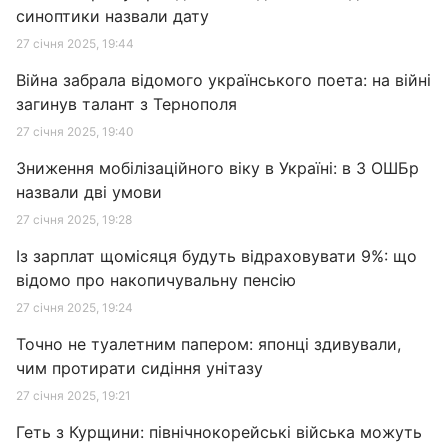
синоптики назвали дату
27 січня 2025, 19:44
Війна забрала відомого українського поета: на війні
загинув талант з Тернополя
27 січня 2025, 19:40
Зниження мобілізаційного віку в Україні: в 3 ОШБр
назвали дві умови
27 січня 2025, 19:28
Із зарплат щомісяця будуть відраховувати 9%: що
відомо про накопичувальну пенсію
27 січня 2025, 19:24
Точно не туалетним папером: японці здивували,
чим протирати сидіння унітазу
27 січня 2025, 19:21
Геть з Курщини: північнокорейські війська можуть