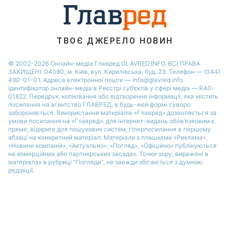
Новини Житомира
Новини Рівного
Новини Одеси
ТВОЄ ДЖЕРЕЛО НОВИН
Новини Запоріжжя
© 2002-2026 Онлайн-медіа Главред GLAVRED.INFO. ВСІ ПРАВА
ЗАХИЩЕНІ. 04080, м. Київ, вул. Кирилівська, буд. 23. Телефон — (044)
490-01-01. Адреса електронної пошти — info@glavred.info.
Ідентифікатор онлайн-медіа в Реєстрі суб’єктів у сфері медіа — R40-
01822.
Передрук, копіювання або відтворення інформації, яка містить
посилання на агентство ГЛАВРЕД, в будь-якій формi суворо
забороняється. Використання матеріалів «Главред» дозволяється за
умови посилання на «Главред». для інтернет-видань обов’язковим є
пряме, відкрите для пошукових систем, гіперпосилання в першому
абзаці на конкретний матеріал. Матеріали з плашками «Реклама»,
«Новини компаній», «Актуально», «Погляд», «Офіційно» публікуються
на комерційних або партнерських засадах. Точки зору, виражені в
матеріалах в рубриці "Погляди", не завжди збігаються з думкою
редакції.