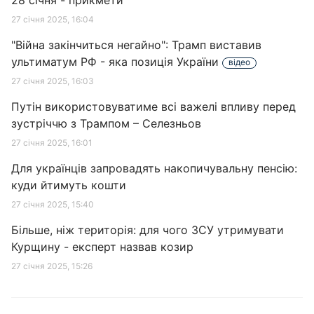
28 січня - прикмети
27 січня 2025, 16:04
"Війна закінчиться негайно": Трамп виставив
ультиматум РФ - яка позиція України
відео
27 січня 2025, 16:03
Путін використовуватиме всі важелі впливу перед
зустріччю з Трампом – Селезньов
27 січня 2025, 16:01
Для українців запровадять накопичувальну пенсію:
куди йтимуть кошти
27 січня 2025, 15:40
Більше, ніж територія: для чого ЗСУ утримувати
Курщину - експерт назвав козир
27 січня 2025, 15:26