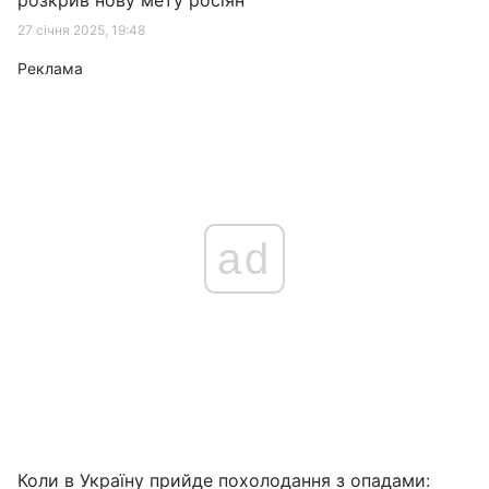
розкрив нову мету росіян
27 січня 2025, 19:48
Реклама
ad
Коли в Україну прийде похолодання з опадами: