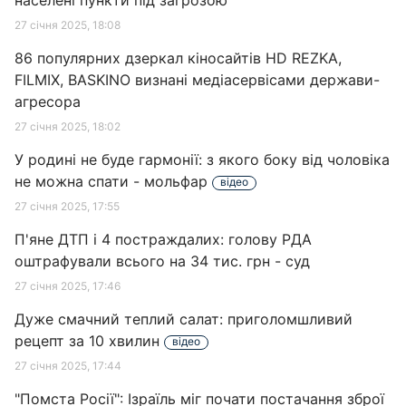
населені пункти під загрозою
27 січня 2025, 18:08
86 популярних дзеркал кіносайтів HD REZKA,
FILMIX, BASKINO визнані медіасервісами держави-
агресора
27 січня 2025, 18:02
У родині не буде гармонії: з якого боку від чоловіка
не можна спати - мольфар
відео
27 січня 2025, 17:55
П'яне ДТП і 4 постраждалих: голову РДА
оштрафували всього на 34 тис. грн - суд
27 січня 2025, 17:46
Дуже смачний теплий салат: приголомшливий
рецепт за 10 хвилин
відео
27 січня 2025, 17:44
"Помста Росії": Ізраїль міг почати постачання зброї