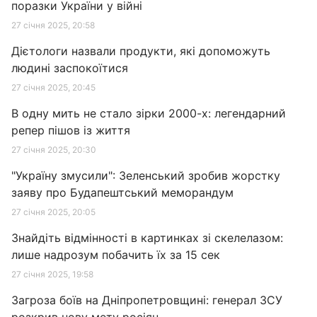
поразки України у війні
27 січня 2025, 20:58
Дієтологи назвали продукти, які допоможуть
людині заспокоїтися
27 січня 2025, 20:45
В одну мить не стало зірки 2000-х: легендарний
репер пішов із життя
27 січня 2025, 20:30
"Україну змусили": Зеленський зробив жорстку
заяву про Будапештський меморандум
27 січня 2025, 20:05
Знайдіть відмінності в картинках зі скелелазом:
лише надрозум побачить їх за 15 сек
27 січня 2025, 19:58
Загроза боїв на Дніпропетровщині: генерал ЗСУ