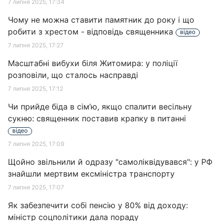
7 липня 2025, 17:34
Чому не можна ставити памятник до року і що
робити з хрестом - відповідь священника
відео
7 липня 2025, 17:27
Масштабні вибухи біля Житомира: у поліції
розповіли, що сталось насправді
7 липня 2025, 17:12
Чи прийде біда в сім’ю, якщо спалити весільну
сукню: священник поставив крапку в питанні
відео
7 липня 2025, 17:09
Щойно звільнили й одразу "самоліквідувався": у РФ
знайшли мертвим ексміністра транспорту
7 липня 2025, 17:07
Як забезпечити собі пенсію у 80% від доходу:
міністр соцполітики дала пораду