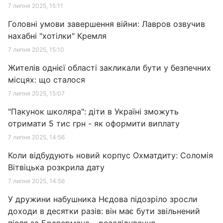
7 липня 2025, 15:11
Головні умови завершення війни: Лавров озвучив
нахабні "хотілки" Кремля
7 липня 2025, 15:10
Жителів однієї області закликали бути у безпечних
місцях: що сталося
7 липня 2025, 15:07
"Пакунок школяра": діти в Україні зможуть
отримати 5 тис грн - як оформити виплату
7 липня 2025, 14:56
Коли відбудують новий корпус Охматдиту: Соломія
Вітвіцька розкрила дату
7 липня 2025, 14:56
У дружини набушника Нєдова підозріло зросли
доходи в десятки разів: він має бути звільнений