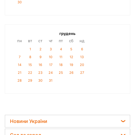
30
грудень
пн
вт
ст
чт
пт
сб
нд
1
2
3
4
5
6
7
8
9
10
11
12
13
14
15
16
17
18
19
20
21
22
23
24
25
26
27
28
29
30
31
Новини України
Пенсії в Україні