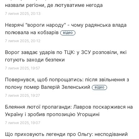
назвали регіони, де лютуватиме негода
7 липня 2025, 20:13
Незрячі "вороги народу" - чому радянська влада
полювала на кобзарів
відео
7 липня 2025, 20:12
Ворог завдає ударів по ТЦК: у ЗСУ розповіли, які
готують заходи безпеки
7 липня 2025, 19:57
Повернувся, щоб попрощатись: після звільнення з
полону помер Валерій Зеленський
відео
7 липня 2025, 19:27
Блеяння лютої пропаганди: Лавров поскаржився на
Україну і зробив пропозицію Угорщині
7 липня 2025, 19:07
Що приховують легенди про Ольгу: несподіваний