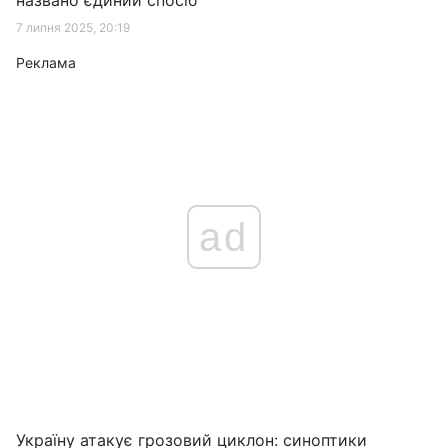
названо єдиний спосіб
7 липня 2025, 20:19
Реклама
ad
Україну атакує грозовий циклон: синоптики