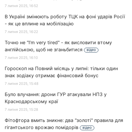
7 липня 2025, 16:52
В Україні змінюють роботу ТЦК на фоні ударів Росії
- як це вплине на мобілізацію
7 липня 2025, 16:22
Точно не "I’m very tired" - як висловити втому
англійською, щоб не зганьбитися
відео
7 липня 2025, 16:10
Гороскоп на Повний місяць у липні: тільки один
знак зодіаку отримає фінансовий бонус
7 липня 2025, 15:48
Було влучання: дрони ГУР атакували НПЗ у
Краснодарському краї
7 липня 2025, 15:28
Фітофтора вмить зникне: два "золоті" правила для
гігантського врожаю помідорів
відео