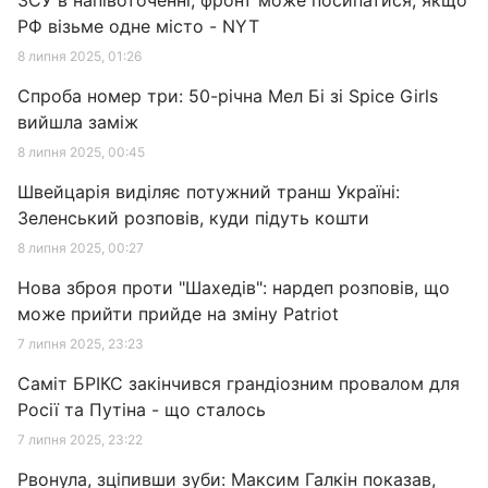
ЗСУ в напівоточенні, фронт може посипатися, якщо
РФ візьме одне місто - NYT
8 липня 2025, 01:26
Спроба номер три: 50-річна Мел Бі зі Spice Girls
вийшла заміж
8 липня 2025, 00:45
Швейцарія виділяє потужний транш Україні:
Зеленський розповів, куди підуть кошти
8 липня 2025, 00:27
Нова зброя проти "Шахедів": нардеп розповів, що
може прийти прийде на зміну Patriot
7 липня 2025, 23:23
Саміт БРІКС закінчився грандіозним провалом для
Росії та Путіна - що сталось
7 липня 2025, 23:22
Рвонула, зціпивши зуби: Максим Галкін показав,