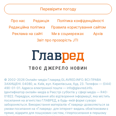
Настя Каменських
Головоломки
Новини Сум
Погода на сьогодні
Святкове меню
Віталій Козловський
Перевірити погоду
Тести по картинці
Новини Дніпра
Погода на завтра
Потап
Оптичні ілюзії
Новини Черкаси
Про нас
Редакція
Політика конфіденційності
Пилова буря
Софія Ротару
Народні прикмети
Новини Тернополя
Редакційна політика
Правила користування сайтом
Реклама на сайті
Ми в соцмережах
Архів
Усе про шоу-бізнес
Новини Рівного
Звіт про прозорість JTI
Новини Житомира
Новини Запоріжжя
Новини Одеси
ТВОЄ ДЖЕРЕЛО НОВИН
© 2002-2026 Онлайн-медіа Главред GLAVRED.INFO. ВСІ ПРАВА
ЗАХИЩЕНІ. 04080, м. Київ, вул. Кирилівська, буд. 23. Телефон — (044)
490-01-01. Адреса електронної пошти — info@glavred.info.
Ідентифікатор онлайн-медіа в Реєстрі суб’єктів у сфері медіа — R40-
01822.
Передрук, копіювання або відтворення інформації, яка містить
посилання на агентство ГЛАВРЕД, в будь-якій формi суворо
забороняється. Використання матеріалів «Главред» дозволяється за
умови посилання на «Главред». для інтернет-видань обов’язковим є
пряме, відкрите для пошукових систем, гіперпосилання в першому