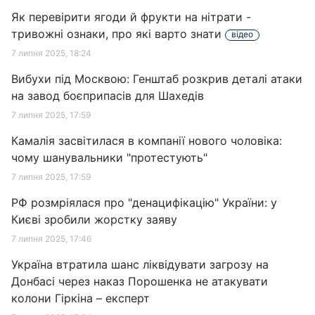
Як перевірити ягоди й фрукти на нітрати -
тривожні ознаки, про які варто знати
відео
7 липня 2025, 18:24
Вибухи під Москвою: Генштаб розкрив деталі атаки
на завод боєприпасів для Шахедів
7 липня 2025, 17:59
Камалія засвітилася в компанії нового чоловіка:
чому шанувальники "протестують"
7 липня 2025, 17:59
РФ розмріялася про "денацифікацію" України: у
Києві зробили жорстку заяву
7 липня 2025, 17:46
Україна втратила шанс ліквідувати загрозу на
Донбасі через наказ Порошенка не атакувати
колони Гіркіна – експерт