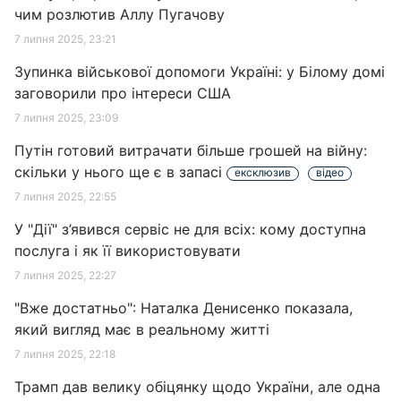
чим розлютив Аллу Пугачову
7 липня 2025, 23:21
Зупинка військової допомоги Україні: у Білому домі
заговорили про інтереси США
7 липня 2025, 23:09
Путін готовий витрачати більше грошей на війну:
скільки у нього ще є в запасі
ексклюзив
відео
7 липня 2025, 22:55
У "Дії" з’явився сервіс не для всіх: кому доступна
послуга і як її використовувати
7 липня 2025, 22:27
"Вже достатньо": Наталка Денисенко показала,
який вигляд має в реальному житті
7 липня 2025, 22:18
Трамп дав велику обіцянку щодо України, але одна