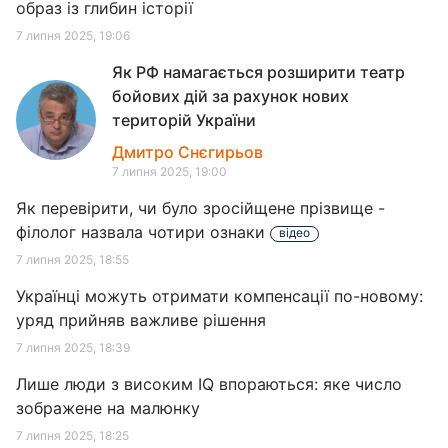
образ із глибин історії
7 липня 2025, 19:06
Як РФ намагається розширити театр
бойових дій за рахунок нових
територій України
Дмитро Снєгирьов
7 липня 2025, 19:00
Як перевірити, чи було зросійщене прізвище -
філолог назвала чотири ознаки
відео
7 липня 2025, 18:55
Українці можуть отримати компенсації по-новому:
уряд прийняв важливе рішення
7 липня 2025, 18:39
Лише люди з високим IQ впораються: яке число
зображене на малюнку
7 липня 2025, 18:25