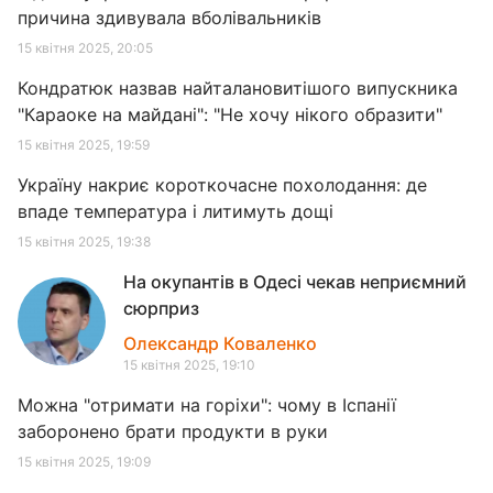
причина здивувала вболівальників
15 квітня 2025, 20:05
Кондратюк назвав найталановитішого випускника
"Караоке на майдані": "Не хочу нікого образити"
15 квітня 2025, 19:59
Україну накриє короткочасне похолодання: де
впаде температура і литимуть дощі
15 квітня 2025, 19:38
На окупантів в Одесі чекав неприємний
сюрприз
Олександр Коваленко
15 квітня 2025, 19:10
Можна "отримати на горіхи": чому в Іспанії
заборонено брати продукти в руки
15 квітня 2025, 19:09