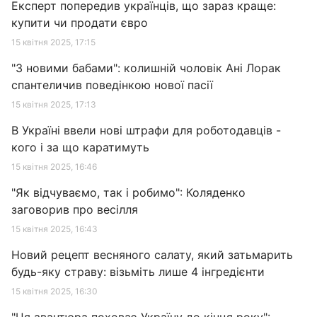
Експерт попередив українців, що зараз краще:
купити чи продати євро
15 квітня 2025, 17:15
"З новими бабами": колишній чоловік Ані Лорак
спантеличив поведінкою нової пасії
15 квітня 2025, 17:13
В Україні ввели нові штрафи для роботодавців -
кого і за що каратимуть
15 квітня 2025, 16:46
"Як відчуваємо, так і робимо": Коляденко
заговорив про весілля
15 квітня 2025, 16:43
Новий рецепт весняного салату, який затьмарить
будь-яку страву: візьміть лише 4 інгредієнти
15 квітня 2025, 16:30