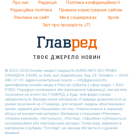
Святкове меню
Новини Харкова
Про нас
Редакція
Політика конфіденційності
Усе про шоу-бізнес
Софія Ротару
Погода на завтра
Редакційна політика
Правила користування сайтом
Новини Полтави
Реклама на сайті
Ми в соцмережах
Архів
Пилова буря
Новини Сум
Звіт про прозорість JTI
ТВОЄ ДЖЕРЕЛО НОВИН
© 2002-2026 Онлайн-медіа Главред GLAVRED.INFO. ВСІ ПРАВА
ЗАХИЩЕНІ. 04080, м. Київ, вул. Кирилівська, буд. 23. Телефон — (044)
490-01-01. Адреса електронної пошти — info@glavred.info.
Ідентифікатор онлайн-медіа в Реєстрі суб’єктів у сфері медіа — R40-
01822.
Передрук, копіювання або відтворення інформації, яка містить
посилання на агентство ГЛАВРЕД, в будь-якій формi суворо
забороняється. Використання матеріалів «Главред» дозволяється за
умови посилання на «Главред». для інтернет-видань обов’язковим є
пряме, відкрите для пошукових систем, гіперпосилання в першому
абзаці на конкретний матеріал. Матеріали з плашками «Реклама»,
«Новини компаній», «Актуально», «Погляд», «Офіційно» публікуються
на комерційних або партнерських засадах. Точки зору, виражені в
матеріалах в рубриці "Погляди", не завжди збігаються з думкою
редакції.