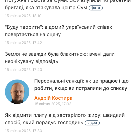
Потужна помста за Суми: ЗСУ влупили по ракетній
бригаді, яка атакувала центр Сум
фото
15 квітня 2025, 18:10
"Буду творити": відомий український співак
повертається на сцену
15 квітня 2025, 17:42
Земля не завжди була блакитною: вчені дали
неочікувану відповідь
15 квітня 2025, 17:40
Персональні санкції: як це працює і що
робити, якщо ви потрапили до списку
Андрій Костира
15 квітня 2025, 17:33
Як відмити плиту від застарілого жиру: швидкий
спосіб, який порадує господинь
відео
15 квітня 2025, 17:30