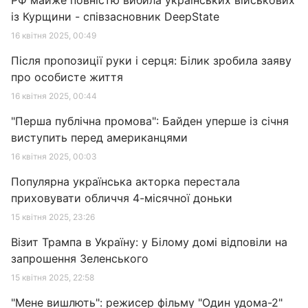
РФ майже повністю вибила українських військових
із Курщини - співзасновник DeepState
16 квітня 2025, 00:49
Після пропозиції руки і серця: Білик зробила заяву
про особисте життя
16 квітня 2025, 00:44
"Перша публічна промова": Байден уперше із січня
виступить перед американцями
16 квітня 2025, 00:03
Популярна українська акторка перестала
приховувати обличчя 4-місячної доньки
15 квітня 2025, 23:26
Візит Трампа в Україну: у Білому домі відповіли на
запрошення Зеленського
15 квітня 2025, 22:58
"Мене вишлють": режисер фільму "Один удома-2"