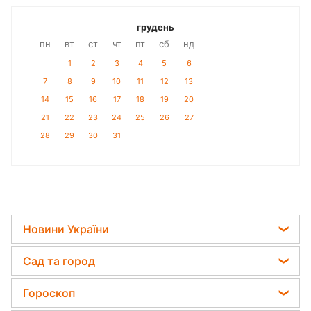
грудень
пн
вт
ст
чт
пт
сб
нд
1
2
3
4
5
6
7
8
9
10
11
12
13
14
15
16
17
18
19
20
21
22
23
24
25
26
27
28
29
30
31
Новини України
Телеграм новини України
Сад та город
Пенсії в Україні
Садівник назвав найефективніший засіб проти
Гороскоп
Мобілізація
бур'янів