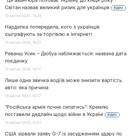
"Ця авантюра поховає Україну до кінця року":
Світан назвав великий ризик для українців
відео
15 квітня 2025, 16:29
Нардепка попередила, кого з українців
оштрафують за торгівлю в інтернеті
15 квітня 2025, 16:27
Реванш Усик – Дюбуа наближається: названа дата
поєдинку
15 квітня 2025, 16:17
Лише одна звичка водіїв може знизити вартість
авто: яка причина
15 квітня 2025, 16:17
"Російська армія почне сипатись": Кремлю
поставили дедлайн щодо війни в Україні
відео
15 квітня 2025, 15:37
США зірвали заяву G-7 із засудженням удару по