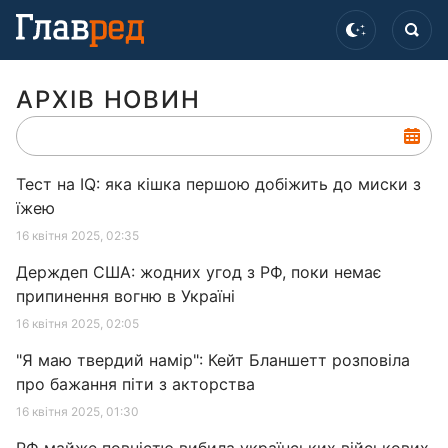
АРХІВ НОВИН
Тест на IQ: яка кішка першою добіжить до миски з
їжею
16 квітня 2025, 02:35
Держдеп США: жодних угод з РФ, поки немає
припинення вогню в Україні
16 квітня 2025, 02:05
"Я маю твердий намір": Кейт Бланшетт розповіла
про бажання піти з акторства
16 квітня 2025, 01:30