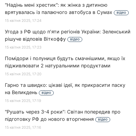
"Надінь мені хрестик": як жінка з дитиною
врятувалась із палаючого автобуса в Сумах
відео
15 квітня 2025, 17:24
Угода з РФ щодо п'яти регіонів України: Зеленський
рішуче відповів Віткоффу
відео
15 квітня 2025, 17:23
Помідори і полуниця будуть смачнішими, якщо їх
підживлювати 2 натуральними продуктами
15 квітня 2025, 17:20
Гарно та швидко: цікаві ідеї, як прикрасити паску
на Великдень
відео
15 квітня 2025, 17:19
"Рушать через 3-4 роки": Світан попередив про
підготовку РФ до нового вторгнення
відео
15 квітня 2025, 17:16