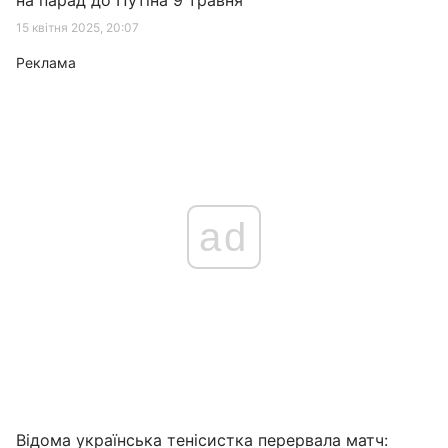
на парад до Путіна 9 травня
15 квітня 2025, 20:07
Реклама
ad
Відома українська тенісистка перервала матч: