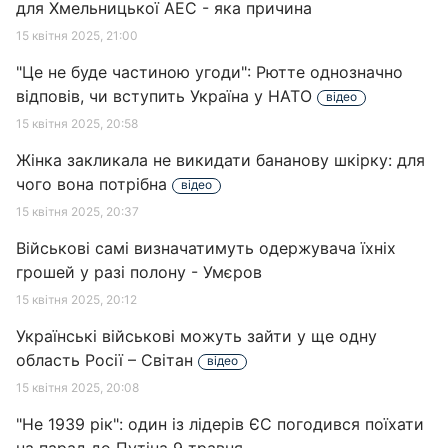
для Хмельницької АЕС - яка причина
15 квітня 2025, 21:00
"Це не буде частиною угоди": Рютте однозначно
відповів, чи вступить Україна у НАТО
відео
15 квітня 2025, 20:58
Жінка закликала не викидати бананову шкірку: для
чого вона потрібна
відео
15 квітня 2025, 20:37
Військові самі визначатимуть одержувача їхніх
грошей у разі полону - Умєров
15 квітня 2025, 20:12
Українські військові можуть зайти у ще одну
область Росії – Світан
відео
15 квітня 2025, 20:08
"Не 1939 рік": один із лідерів ЄС погодився поїхати