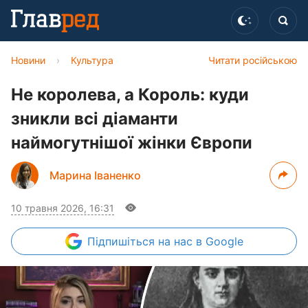
Новини
›
Культура
Читати російською
Не королева, а Король: куди
зникли всі діаманти
наймогутнішої жінки Європи
Марина Іваненко
10 травня 2026, 16:31
Підпишіться
на нас в Google