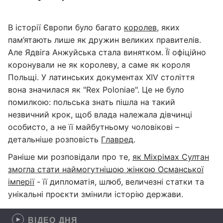
В історії Європи було багато
королев
, яких
пам’ятають лише як дружин великих правителів.
Але Ядвіга Анжуйська стала винятком. Її офіційно
коронували не як королеву, а саме як короля
Польщі. У латинських документах XIV століття
вона значилася як "Rex Poloniae". Це не було
помилкою: польська знать пішла на такий
незвичний крок, щоб влада належала дівчинці
особисто, а не її майбутньому чоловікові –
детальніше розповість
Главред
.
Раніше ми розповідали про те,
як Міхрімах Султан
змогла стати наймогутнішою жінкою Османської
імперії
- її дипломатія, шлюб, величезні статки та
унікальні проєкти змінили історію держави.
ВІДЕО ДНЯ