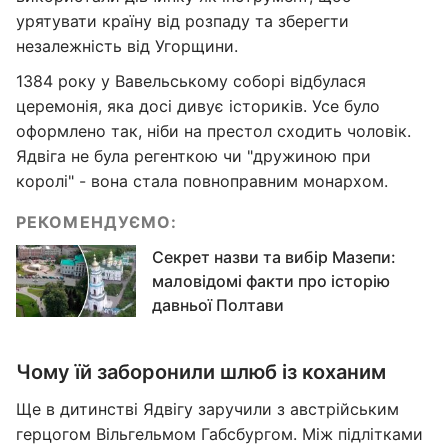
урятувати країну від розпаду та зберегти
незалежність від Угорщини.
1384 року у Вавельському соборі відбулася
церемонія, яка досі дивує істориків. Усе було
оформлено так, ніби на престол сходить чоловік.
Ядвіга не була регенткою чи "дружиною при
королі" - вона стала повноправним монархом.
РЕКОМЕНДУЄМО:
Секрет назви та вибір Мазепи:
маловідомі факти про історію
давньої Полтави
Чому їй заборонили шлюб із коханим
Ще в дитинстві Ядвігу заручили з австрійським
герцогом Вільгельмом Габсбургом. Між підлітками