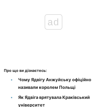
ad
Про що ви дізнаєтесь:
Чому Ядвігу Анжуйську офіційно
називали королем Польщі
Як Ядвіга врятувала Краківський
університет