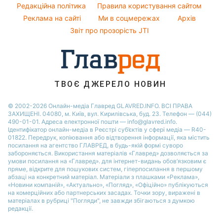
Народні прикмети
Редакційна політика
Правила користування сайтом
Поради від Андре Тана
Настя Каменських
Реклама на сайті
Ми в соцмережах
Архів
Усе про шоу-бізнес
Віталій Козловський
Звіт про прозорість JTI
Потап
ТВОЄ ДЖЕРЕЛО НОВИН
© 2002-2026 Онлайн-медіа Главред GLAVRED.INFO. ВСІ ПРАВА
ЗАХИЩЕНІ. 04080, м. Київ, вул. Кирилівська, буд. 23. Телефон — (044)
490-01-01. Адреса електронної пошти — info@glavred.info.
Ідентифікатор онлайн-медіа в Реєстрі суб’єктів у сфері медіа — R40-
01822.
Передрук, копіювання або відтворення інформації, яка містить
посилання на агентство ГЛАВРЕД, в будь-якій формi суворо
забороняється. Використання матеріалів «Главред» дозволяється за
умови посилання на «Главред». для інтернет-видань обов’язковим є
пряме, відкрите для пошукових систем, гіперпосилання в першому
абзаці на конкретний матеріал. Матеріали з плашками «Реклама»,
«Новини компаній», «Актуально», «Погляд», «Офіційно» публікуються
на комерційних або партнерських засадах. Точки зору, виражені в
матеріалах в рубриці "Погляди", не завжди збігаються з думкою
редакції.