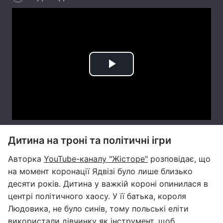
Дитина на троні та політичні ігри
Авторка
YouTube-каналу "Жісторе"
розповідає, що
на момент коронації Ядвізі було лише близько
десяти років. Дитина у важкій короні опинилася в
центрі політичного хаосу. У її батька, короля
Людовика, не було синів, тому польські еліти
використали дівчинку як інструмент, щоб