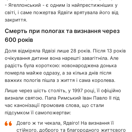
- Ягеллонський - є одним із найпрестижніших у
світі, і саме пожертва Ядвіги врятувала його від
закриття.
Смерть при пологах та визнання через
600 років
Доля відміряла Ядвізі лише 28 років. Після 13 років
очікування дитини вона нарешті завагітніла. Але
радість була короткою: новонароджена донька
померла майже одразу, а за кілька днів після
важких пологів пішла з життя і сама королева.
Лише через шість століть, у 1997 році, її офіційно
визнали святою. Папа Римський Іван Павло II під
час канонізації промовив слова, що стали
підсумком її самопожертви:
Довго ж ти чекала, Ядвіго! На визнання її
стійкого, доброго та благородного життєвого