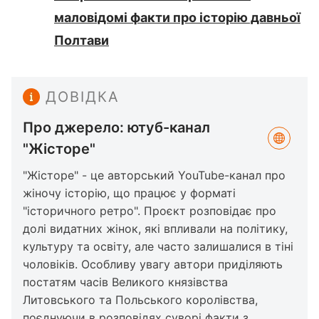
маловідомі факти про історію давньої
Полтави
ДОВІДКА
Про джерело: ютуб-канал
"Жісторе"
"Жісторе" - це авторський YouTube-канал про
жіночу історію, що працює у форматі
"історичного ретро". Проєкт розповідає про
долі видатних жінок, які впливали на політику,
культуру та освіту, але часто залишалися в тіні
чоловіків. Особливу увагу автори приділяють
постатям часів Великого князівства
Литовського та Польського королівства,
поєднуючи в розповідях суворі факти з