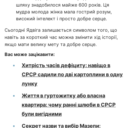
шляху знадобилося майже 600 років. Ця
мудра молода жінка мала гострий розум,
високий інтелект і просто добре серце.
Сьогодні Ядвіга залишається символом того, що
навіть за короткий час можна змінити хід історії,
якщо мати велику мету та добре серце.
Вас може зацікавити:
Хитрість часів дефіциту: навіщо в
СРСР садили по дві картоплини в одну
лунку
Життя в гуртожитку або власна
квартира: чому ранні шлюби в СРСР
були вигідними
Секрет назви та вибір Мазепи: