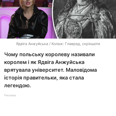
Ядвіга Анжуйська / Колаж: Главред, скріншоти
Чому польську королеву називали
королем і як Ядвіга Анжуйська
врятувала університет. Маловідома
історія правительки, яка стала
легендою.
Реклама