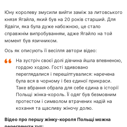
Юну королеву змусили вийти заміж за литовського
князя Ягайла, який був на 20 років старший. Для
Ядвіги, яка була дуже набожною, це стало
справжнім випробуванням, адже Ягайло на той
момент був язичником.
Ось як описують її весілля автори відео:
На зустріч своєї долі дівчина йшла впевненою,
гордою ходою. Гості здивовано
переглядалися і перешіптувалися: наречена
була вся в чорному і без єдиної прикраси.
Таке вбрання обрала для себе єдина в історії
Польщі жінка-король. Її одяг був безмовним
протестом і символом втрачених надій на
кохання та щасливу жіночу долю.
Відео про першу жінку-короля Польщі можна
переглянути тут: