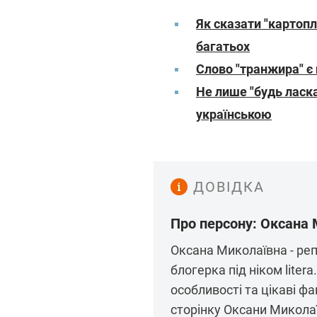
Як сказати "картопл
багатьох
Слово "транжира" є
Не лише "будь ласка
українською
ДОВІДКА
Про персону: Оксана 
Оксана Миколаївна - реп
блогерка під ніком liter
особливості та цікаві фа
сторінку Оксани Микола