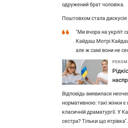
одружений брат чоловіка.
Поштовхом стала дискусія н
"Ми вчора на укрліт 
Кайдаш Мотрі Кайдаш?
але ж самі вони не се
РЕКОМ
Рідкі
наспр
Відповідь виявилася неоче
нормативною: такі жінки є
класичній драматургії. У Ка
сестра? Тільки що ятрівка".