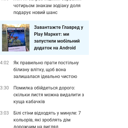
чотирьом знакам зодіаку доля
подарує новий шанс
Завантажте Главред у
Play Маркет: ми
запустили мобільний
додаток на Android
4:02
Як правильно прати постільну
білизну влітку, щоб вона
залишалася ідеально чистою
3:30
Помилка обійдеться дорого:
скільки листя можна видалити з
куща кабачків
3:03
Білі стіни відходять у минуле: 7
кольорів, які зроблять дім
дорожчим на вигляд