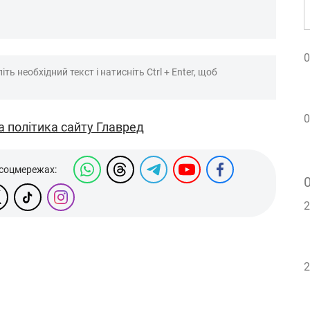
0
ть необхідний текст і натисніть Ctrl + Enter, щоб
0
а політика сайту Главред
 соцмережах:
2
2