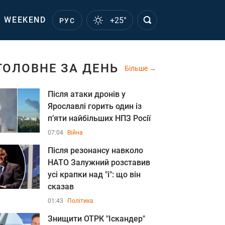
WEEKEND
+25°
РУС
ГОЛОВНЕ ЗА ДЕНЬ
Більше
Після атаки дронів у
Ярославлі горить один із
п’яти найбільших НПЗ Росії
07:04
Війна
Після резонансу навколо
НАТО Залужний розставив
усі крапки над "і": що він
сказав
01:43
Політика
Знищити ОТРК "Іскандер"