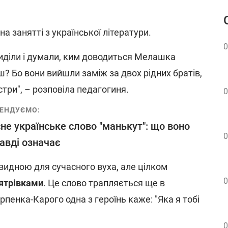
а занятті з української літератури.
0
сиділи і думали, ким доводиться Мелашка
 Бо вони вийшли заміж за двох рідних братів,
стри", – розповіла педагогиня.
0
ЕНДУЄМО:
сне українське слово "манькут": що воно
0
авді означає
видною для сучасного вуха, але цілком
0
ятрівками
. Це слово трапляється ще в
рпенка‑Карого одна з героїнь каже: "Яка я тобі
0