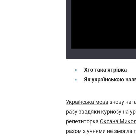
Хто така ятрівка
Як українською
назв
Українська мова
знову нага
разу завдяки курйозу на ур
репетиторка
Оксана Микол
разом з учнями не змогла п