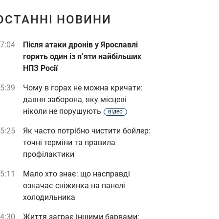
ОСТАННІ НОВИНИ
7:04
Після атаки дронів у Ярославлі
горить один із п’яти найбільших
НПЗ Росії
5:39
Чому в горах не можна кричати:
давня заборона, яку місцеві
ніколи не порушують
відео
5:25
Як часто потрібно чистити бойлер:
точні терміни та правила
профілактики
5:11
Мало хто знає: що насправді
означає сніжинка на панелі
холодильника
4:30
Життя заграє іншими барвами: