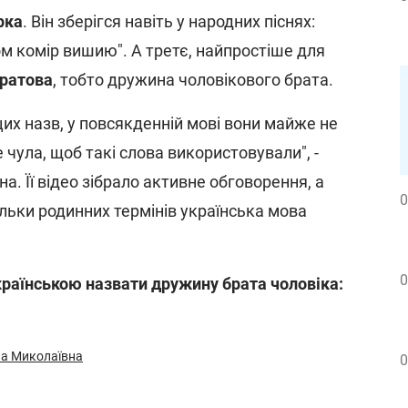
рка
. Він зберігся навіть у народних піснях:
ом комір вишию". А третє, найпростіше для
ратова
, тобто дружина чоловікового брата.
 цих назв, у повсякденній мові вони майже не
 чула, щоб такі слова використовували", -
а. Її відео зібрало активне обговорення, а
0
льки родинних термінів українська мова
0
українською назвати дружину брата чоловіка:
на Миколаївна
0