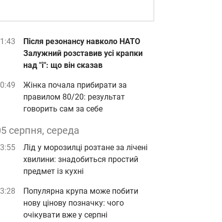
1:43
Після резонансу навколо НАТО
Залужний розставив усі крапки
над "і": що він сказав
0:49
Жінка почала прибирати за
правилом 80/20: результат
говорить сам за себе
05 серпня, середа
3:55
Лід у морозилці розтане за лічені
хвилини: знадобиться простий
предмет із кухні
3:28
Популярна крупа може побити
нову цінову позначку: чого
очікувати вже у серпні