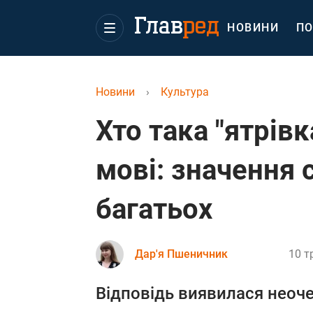
НОВИНИ
ПО
Новини
›
Культура
Хто така "ятрівк
мові: значення 
багатьох
Дар'я Пшеничник
10 т
Відповідь виявилася неоче