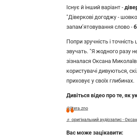
Існує й інший варіант -
діве
"Діверкові догоджу - шовк
запам’ятовування слово -
б
Попри зручність і точність
звучать. "Я жодного разу не
зізналася Оксана Миколаївн
користувачі дивуються, скі
приховує у своїх глибинах.
Дивіться відео про те, як 
@litera.zno
♬ оригінальний аудіозапис - Окса
Вас може зацікавити: