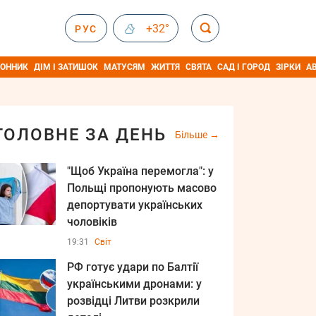
+32°
РУС
ОННИК
ДІМ І ЗАТИШОК
МАТУСЯМ
ЖИТТЯ
СВЯТА
САД І ГОРОД
ЗІРКИ
А
ГОЛОВНЕ ЗА ДЕНЬ
Більше
"Щоб Україна перемогла": у
Польщі пропонують масово
депортувати українських
чоловіків
19:31
Світ
РФ готує удари по Балтії
українськими дронами: у
розвідці Литви розкрили