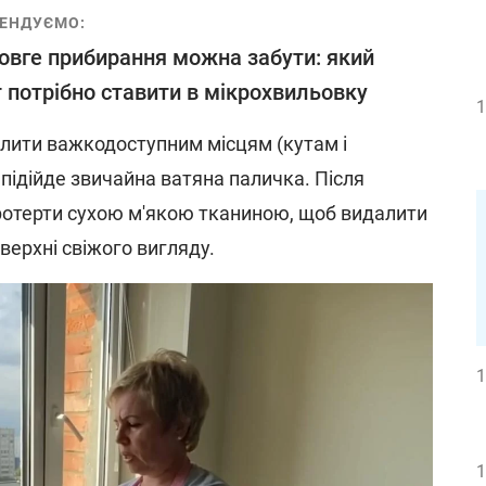
ЕНДУЄМО:
овге прибирання можна забути: який
 потрібно ставити в мікрохвильовку
1
ілити важкодоступним місцям (кутам і
підійде звичайна ватяна паличка. Після
ротерти сухою м'якою тканиною, щоб видалити
верхні свіжого вигляду.
1
1