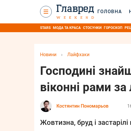
ГОЛОВНА
STARS
МОДА ТА КРАСА
СТОСУНКИ
ГОРОСКОП
РЕ
Новини
›
Лайфхаки
Господині знайш
віконні рами за
Костянтин Пономарьов
1
Жовтизна, бруд і застарілі