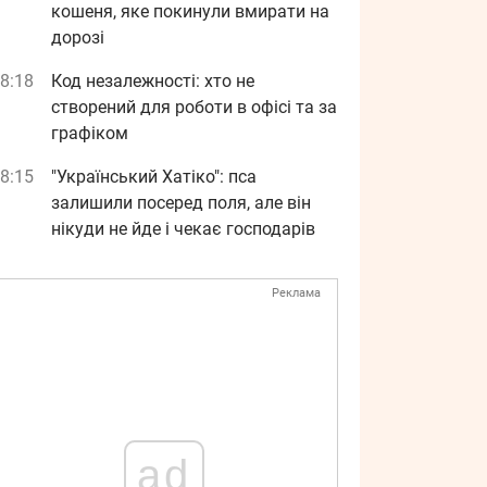
кошеня, яке покинули вмирати на
дорозі
8:18
Код незалежності: хто не
створений для роботи в офісі та за
графіком
8:15
"Український Хатіко": пса
залишили посеред поля, але він
нікуди не йде і чекає господарів
Реклама
ad