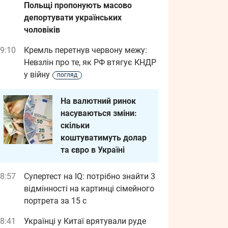
Польщі пропонують масово
депортувати українських
чоловіків
9:10
Кремль перетнув червону межу:
Невзлін про те, як РФ втягує КНДР
у війну
погляд
На валютний ринок
насуваються зміни:
скільки
коштуватимуть долар
та євро в Україні
8:57
Супертест на IQ: потрібно знайти 3
відмінності на картинці сімейного
портрета за 15 с
8:41
Українці у Китаї врятували руде