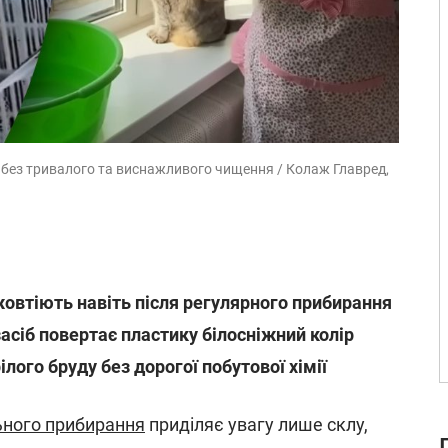
без тривалого та виснажливого чищення / Колаж Главред,
жовтіють навіть після регулярного прибирання
асіб повертає пластику білосніжний колір
ілого бруду без дорогої побутової хімії
ьного прибирання
приділяє увагу лише склу,