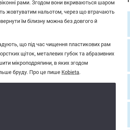
віконні рами. Згодом вони вкриваються шаром
авіть жовтуватим нальотом, через що втрачають
вернути їм білизну можна без довгого й
адують, що під час чищення пластикових рам
орстких щіток, металевих губок та абразивних
шити мікроподряпини, в яких згодом
льше бруду. Про це пише
Kobieta
.