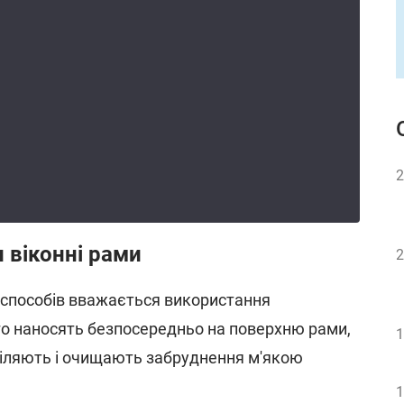
2
 віконні рами
2
 способів вважається використання
го наносять безпосередньо на поверхню рами,
1
діляють і очищають забруднення м'якою
1