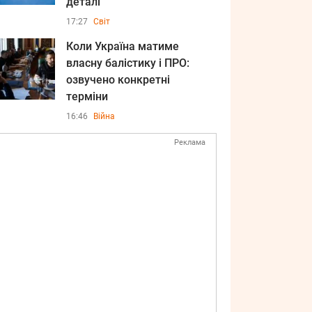
деталі
17:27
Світ
Коли Україна матиме
власну балістику і ПРО:
озвучено конкретні
терміни
16:46
Війна
Реклама