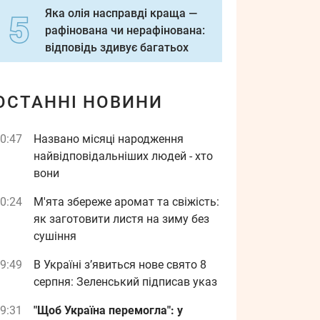
Яка олія насправді краща —
рафінована чи нерафінована:
відповідь здивує багатьох
ОСТАННІ НОВИНИ
0:47
Названо місяці народження
найвідповідальніших людей - хто
вони
0:24
М'ята збереже аромат та свіжість:
як заготовити листя на зиму без
сушіння
9:49
В Україні з’явиться нове свято 8
серпня: Зеленський підписав указ
9:31
"Щоб Україна перемогла": у