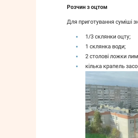
Розчин з оцтом
Для приготування суміші з
1/3 склянки оцту;
1 склянка води;
2 столові ложки лим
кілька крапель засо