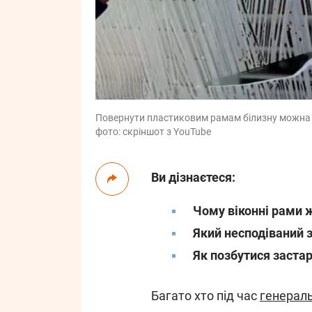
Повернути пластиковим рамам білизну можна 
фото: скріншот з YouTube
Ви дізнаєтеся:
Чому віконні рами 
Який несподіваний з
Як позбутися застар
Багато хто під час
генерал