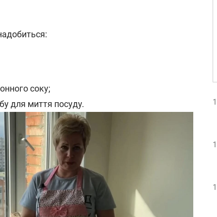
надобиться:
онного соку;
1
бу для миття посуду.
1
1