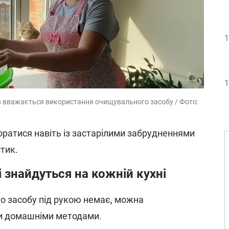
1
1
в вважається використання очищувального засобу / Фото:
оратися навіть із застарілими забрудненнями
тик.
 знайдуться на кожній кухні
о засобу під рукою немає, можна
и домашніми методами.