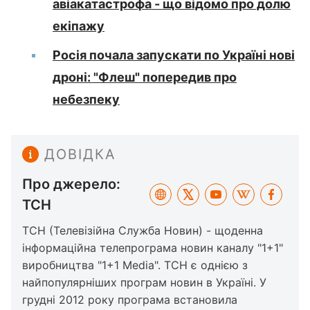
авіакатастрофа - що відомо про долю
екіпажу
Росія почала запускати по Україні нові
дроні: "Флеш" попередив про
небезпеку
ДОВІДКА
Про джерело:
ТСН
ТСН (Телевізійна Служба Новин) - щоденна
інформаційна телепрограма новин каналу "1+1"
виробництва "1+1 Media". ТСН є однією з
найпопулярніших програм новин в Україні. У
грудні 2012 року програма встановила