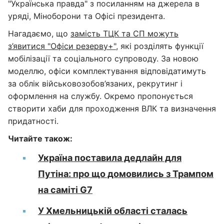
"Українська правда" з посиланням на джерела в
уряді, Міноборони та Офісі президента.
Нагадаємо, що
замість ТЦК та СП можуть
з’явитися "Офіси резерву+"
, які розділять функції
мобілізації та соціального супроводу. За новою
моделлю, офіси комплектування відповідатимуть
за облік військовозобов’язаних, рекрутинг і
оформлення на службу. Окремо пропонується
створити хаби для проходження ВЛК та визначення
придатності.
Читайте також:
Україна поставила дедлайн для
Путіна: про що домовились з Трампом
на саміті G7
У Хмельницькій області сталась