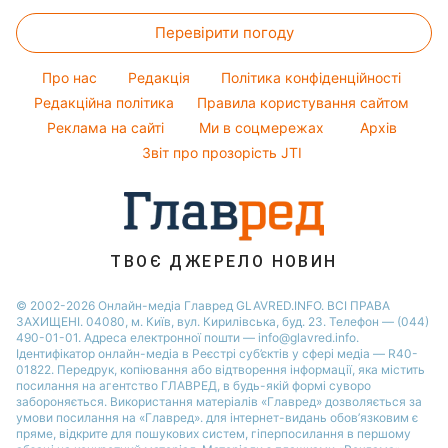
Закуски
Кейт Міддлтон
Новини Житомира
Оптичні ілюзії
Фарбування волосся
Перевірити погоду
Салати
Алла Пугачова
Новини Одеси
Народні прикмети
Прості страви
Максим Галкін
Про нас
Редакція
Політика конфіденційності
Усе про шоу-бізнес
Легкі десерти
Настя Каменських
Редакційна політика
Правила користування сайтом
Реклама на сайті
Ми в соцмережах
Архів
Напої
Віталій Козловський
Звіт про прозорість JTI
Святкове меню
Потап
Софія Ротару
Ольга Сумська
ТВОЄ ДЖЕРЕЛО НОВИН
© 2002-2026 Онлайн-медіа Главред GLAVRED.INFO. ВСІ ПРАВА
ЗАХИЩЕНІ. 04080, м. Київ, вул. Кирилівська, буд. 23. Телефон — (044)
490-01-01. Адреса електронної пошти — info@glavred.info.
Ідентифікатор онлайн-медіа в Реєстрі суб’єктів у сфері медіа — R40-
01822.
Передрук, копіювання або відтворення інформації, яка містить
посилання на агентство ГЛАВРЕД, в будь-якій формi суворо
забороняється. Використання матеріалів «Главред» дозволяється за
умови посилання на «Главред». для інтернет-видань обов’язковим є
пряме, відкрите для пошукових систем, гіперпосилання в першому