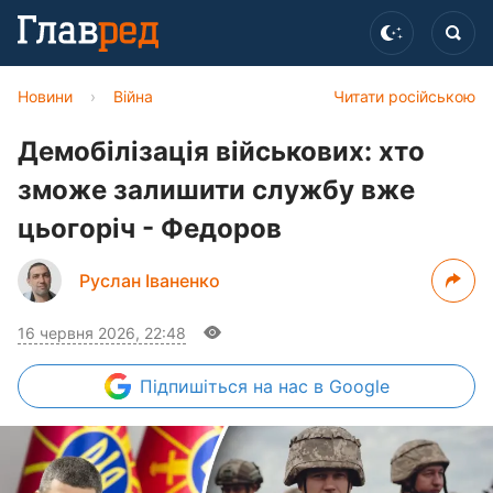
Новини
›
Війна
Читати російською
Демобілізація військових: хто
зможе залишити службу вже
цьогоріч - Федоров
Руслан Іваненко
16 червня 2026, 22:48
Підпишіться
на нас в Google