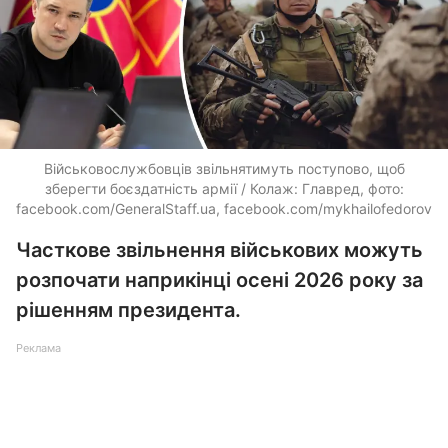
Військовослужбовців звільнятимуть поступово, щоб
зберегти боєздатність армії / Колаж: Главред, фото:
facebook.com/GeneralStaff.ua, facebook.com/mykhailofedorov
Часткове звільнення військових можуть
розпочати наприкінці осені 2026 року за
рішенням президента.
Реклама