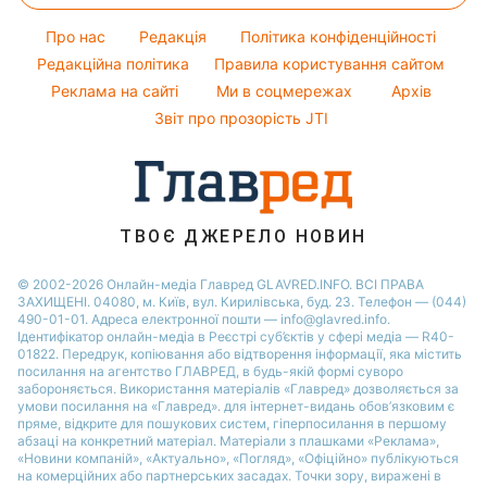
Філіп Кіркоров
Погода на завтра
Новини Черкаси
Прибирання
Про нас
Редакція
Політика конфіденційності
Пилова буря
Новини Рівного
Кімнатні рослини
Редакційна політика
Правила користування сайтом
Реклама на сайті
Ми в соцмережах
Архів
Авто
Звіт про прозорість JTI
ТВОЄ ДЖЕРЕЛО НОВИН
© 2002-2026 Онлайн-медіа Главред GLAVRED.INFO. ВСІ ПРАВА
ЗАХИЩЕНІ. 04080, м. Київ, вул. Кирилівська, буд. 23. Телефон — (044)
490-01-01. Адреса електронної пошти — info@glavred.info.
Ідентифікатор онлайн-медіа в Реєстрі суб’єктів у сфері медіа — R40-
01822.
Передрук, копіювання або відтворення інформації, яка містить
посилання на агентство ГЛАВРЕД, в будь-якій формi суворо
забороняється. Використання матеріалів «Главред» дозволяється за
умови посилання на «Главред». для інтернет-видань обов’язковим є
пряме, відкрите для пошукових систем, гіперпосилання в першому
абзаці на конкретний матеріал. Матеріали з плашками «Реклама»,
«Новини компаній», «Актуально», «Погляд», «Офіційно» публікуються
на комерційних або партнерських засадах. Точки зору, виражені в