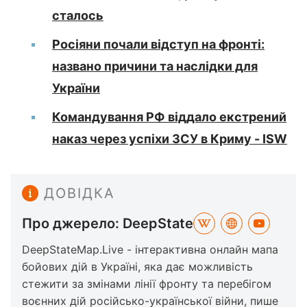
сталось
Росіяни почали відступ на фронті:
названо причини та наслідки для
України
Командування РФ віддало екстрений
наказ через успіхи ЗСУ в Криму - ISW
ДОВІДКА
Про джерело: DeepState
DeepStateMap.Live - інтерактивна онлайн мапа
бойових дій в Україні, яка дає можливість
стежити за змінами лінії фронту та перебігом
воєнних дій російсько-української війни, пише