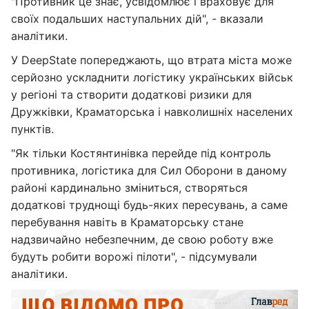
"Противник це знає, усвідомлює і враховує для
своїх подальших наступальних дій", - вказали
аналітики.
У DeepState попереджають, що втрата міста може
серйозно ускладнити логістику українських військ
у регіоні та створити додаткові ризики для
Дружківки, Краматорська і навколишніх населених
пунктів.
"Як тільки Костянтинівка перейде під контроль
противника, логістика для Сил Оборони в даному
районі кардинально зміниться, створяться
додаткові труднощі будь-яких пересувань, а саме
перебування навіть в Краматорську стане
надзвичайно небезпечним, де свою роботу вже
будуть робити ворожі пілоти", - підсумували
аналітики.