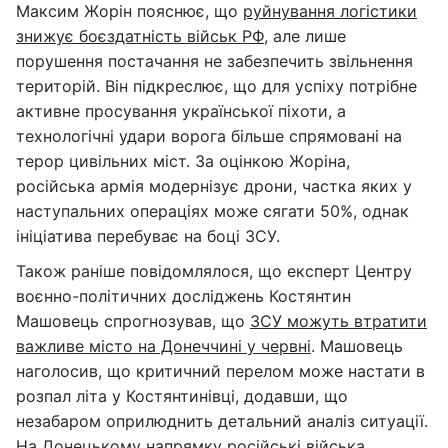
Максим Жорін пояснює, що
руйнування логістики
знижує боєздатність військ РФ
, але лише
порушення постачання не забезпечить звільнення
територій. Він підкреслює, що для успіху потрібне
активне просування української піхоти, а
технологічні удари ворога більше спрямовані на
терор цивільних міст. За оцінкою Жоріна,
російська армія модернізує дрони, частка яких у
наступальних операціях може сягати 50%, однак
ініціатива перебуває на боці ЗСУ.
Також раніше повідомлялося, що експерт Центру
воєнно-політичних досліджень Костянтин
Машовець спрогнозував, що
ЗСУ можуть втратити
важливе місто на Донеччині у червні
. Машовець
наголосив, що критичний перелом може настати в
розпал літа у Костянтинівці, додавши, що
незабаром оприлюднить детальний аналіз ситуації.
На Донецькому напрямку російські війська