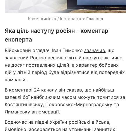
Костянтинівка / Інфографіка: Главред
Яка ціль наступу росіян - коментар
експерта
Військовий оглядач Іван Тимочко
зазначив
, що
заявлений Росією весняно-літній наступ фактично
не досяг поставлених цілей, а характер бойових
дій у літній період буде відрізнятися від попередніх
кампаній.
В коментарі
24 каналу
він сказав, що найбільш
запеклі бої найближчим часом можуть точитися за
Костянтинівську, Покровсько-Мирноградську та
Лиманську агломерації.
Водночас на півдні України російські війська,
ймовірно, зосередяться на утриманні зайнятих