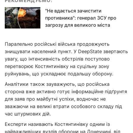
РЕКОМЕНДУЄМО:
"Не вдається зачистити
противника": генерал ЗСУ про
загрозу для великого міста
Паралельно російські війська продовжують
знищувати населений пункт. У DeepState звертають
увагу, що інтенсивність обстрілів поступово
перетворює Костянтинівку на суцільну зону
руйнувань, що ускладнює подальшу оборону.
Аналітики також зауважують, що російська
сторона вже активно готує інформаційне підґрунтя
для заяв про майбутні успіхи, водночас не
зважаючи на великі втрати особового складу під
час штурмових дій.
Експерти називають Костянтинівку одним із
найважливіших вузлів оборони на Донеччині, від