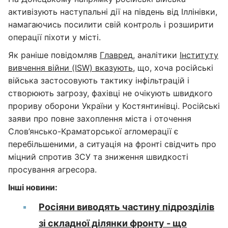
активізують наступальні дії на південь від Іллінівки,
намагаючись посилити свій контроль і розширити
операції піхоти у місті.
Як раніше повідомляв
Главред
, аналітики
Інституту
вивчення війни (ISW) вказують
, що, хоча російські
війська застосовують тактику інфільтрацій і
створюють загрозу, фахівці не очікують швидкого
прориву оборони України у Костянтинівці. Російські
заяви про повне захоплення міста і оточення
Слов’янсько-Краматорської агломерації є
перебільшеними, а ситуація на фронті свідчить про
міцний спротив ЗСУ та зниження швидкості
просування агресора.
Інші новини:
Росіяни виводять частину підрозділів
зі складної ділянки фронту - що