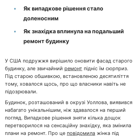
Як випадкове рішення стало
доленосним
Як знахідка вплинула на подальший
ремонт будинку
У США подружжя вирішило оновити фасад старого
будинку, але звичайний
ремонт
підніс їм сюрприз.
Під старою обшивкою, встановленою десятиліття
тому, ховалося щось, про що власники навіть не
підозрювали.
Будинок, розташований в окрузі Уоллова, виявився
набагато унікальнішим, ніж здавалося на перший
погляд. Випадкове рішення зняти кілька дощок
перетворилося на сенсаційну знахідку, яка змінила
плани на ремонт. Про це
повідомила
жінка під