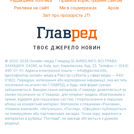
Редакційна політика
Правила користування сайтом
Максим Галкін
Реклама на сайті
Ми в соцмережах
Архів
Пилова буря
Настя Каменських
Звіт про прозорість JTI
ТВОЄ ДЖЕРЕЛО НОВИН
© 2002-2026 Онлайн-медіа Главред GLAVRED.INFO. ВСІ ПРАВА
ЗАХИЩЕНІ. 04080, м. Київ, вул. Кирилівська, буд. 23. Телефон — (044)
490-01-01. Адреса електронної пошти — info@glavred.info.
Ідентифікатор онлайн-медіа в Реєстрі суб’єктів у сфері медіа — R40-
01822.
Передрук, копіювання або відтворення інформації, яка містить
посилання на агентство ГЛАВРЕД, в будь-якій формi суворо
забороняється. Використання матеріалів «Главред» дозволяється за
умови посилання на «Главред». для інтернет-видань обов’язковим є
пряме, відкрите для пошукових систем, гіперпосилання в першому
абзаці на конкретний матеріал. Матеріали з плашками «Реклама»,
«Новини компаній», «Актуально», «Погляд», «Офіційно» публікуються
на комерційних або партнерських засадах. Точки зору, виражені в
матеріалах в рубриці "Погляди", не завжди збігаються з думкою
редакції.