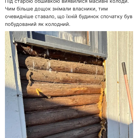
Під старою обшивкою виявилися масивні колоди.
Чим більше дощок знімали власники, тим
очевидніше ставало, що їхній будинок спочатку був
побудований як колодний.