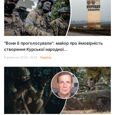
"Вони б проголосували": майор про ймовірність
створення Курської народної...
9 вересня 2024, 14:52
Україна