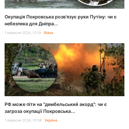
Окупація Покровська розв'язує руки Путіну: чи є
небезпека для Дніпра...
1 вересня 2024, 12:19
Війна
РФ може піти на "дембельський акорд": чи є
загроза окупації Покровська...
1 вересня 2024, 10:58
Україна