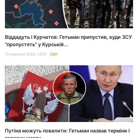
Віддадуть і Курчатов: Гетьман припустив, куди ЗСУ
"пропустять" у Курській...
10 вересня 2024, 14:01
Світ
Путіна можуть повалити: Гетьман назвав терміни і