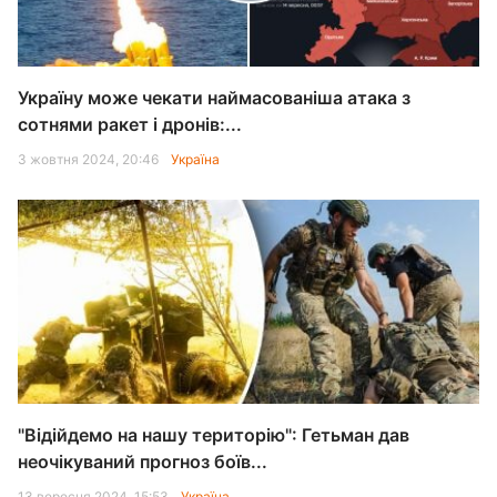
Україну може чекати наймасованіша атака з
сотнями ракет і дронів:...
3 жовтня 2024, 20:46
Україна
"Відійдемо на нашу територію": Гетьман дав
неочікуваний прогноз боїв...
13 вересня 2024, 15:53
Україна