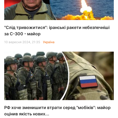
"Слід тривожитися": іранські ракети небезпечніші
за С-300 - майор
10 вересня 2024, 21:35
Україна
РФ хоче зменишити втрати серед "мобіків": майор
оцінив якість нових...