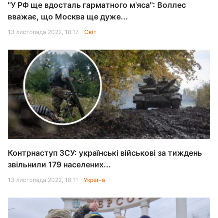
"У РФ ще вдосталь гарматного м'яса": Воллес
вважає, що Москва ще дуже...
13 листопада 2022, 18:17
Світ
Контрнаступ ЗСУ: українські військові за тиждень
звільнили 179 населених...
13 листопада 2022, 18:11
Україна