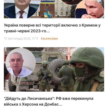
Україна поверне всі території включно з Кримом у
травні-червні 2023-го...
17 листопада 2022, 11:11
Ексклюзиви
"Дійдуть до Лисичанська": РФ вже перекинула
війська з Херсона на Донбас...