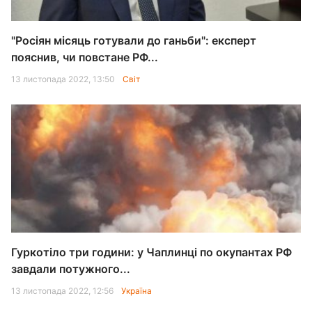
"Росіян місяць готували до ганьби": експерт
пояснив, чи повстане РФ...
13 листопада 2022, 13:50
Світ
Гуркотіло три години: у Чаплинці по окупантах РФ
завдали потужного...
13 листопада 2022, 12:56
Україна