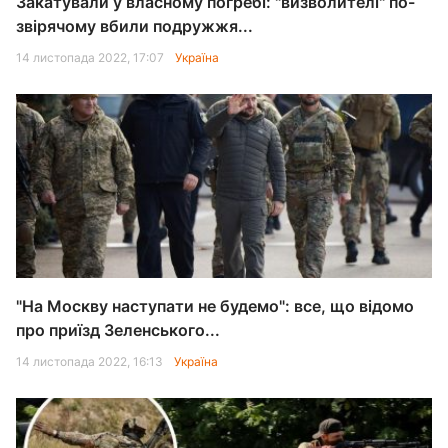
Закатували у власному погребі: "визволителі" по-
звірячому вбили подружжя...
14 листопада 2022, 17:07
Україна
"На Москву наступати не будемо": все, що відомо
про приїзд Зеленського...
14 листопада 2022, 16:13
Україна