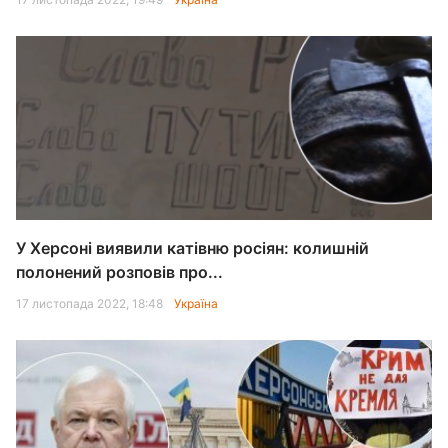
У Херсоні виявили катівню росіян: колишній
полонений розповів про...
17 листопада 2022, 18:48
Україна