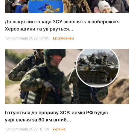
До кінця листопада ЗСУ звільнять лівобережжя
Херсонщини та увірвуться...
19 листопада 2022, 07:30
Ексклюзиви
Готуються до прориву ЗСУ: армія РФ будує
укріплення за 60 км вглиб...
18 листопада 2022, 10:09
Україна