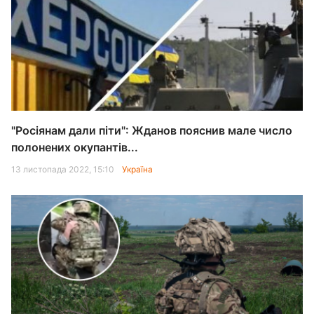
"Росіянам дали піти": Жданов пояснив мале число
полонених окупантів...
13 листопада 2022, 15:10
Україна