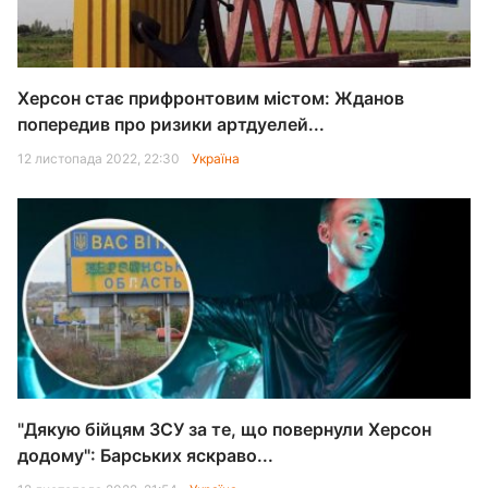
Херсон стає прифронтовим містом: Жданов
попередив про ризики артдуелей...
12 листопада 2022, 22:30
Україна
"Дякую бійцям ЗСУ за те, що повернули Херсон
додому": Барських яскраво...