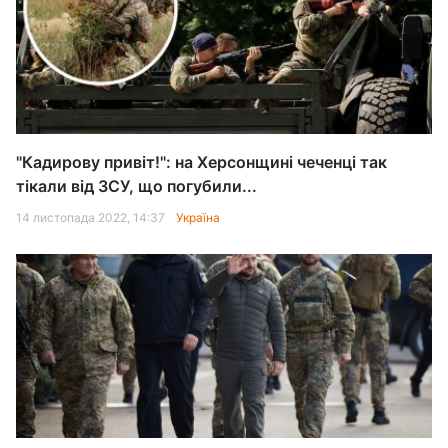
"Кадирову привіт!": на Херсонщині чеченці так
тікали від ЗСУ, що погубили...
14 листопада 2022, 14:37
Україна