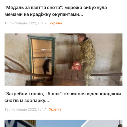
"Медаль за взяття єнота": мережа вибухнула
мемами на крадіжку окупантами...
13 листопада 2022, 16:07
Україна
"Загребли і ослів, і білок": з’явилося відео крадіжки
єнотів із зоопарку...
13 листопада 2022, 15:17
Україна