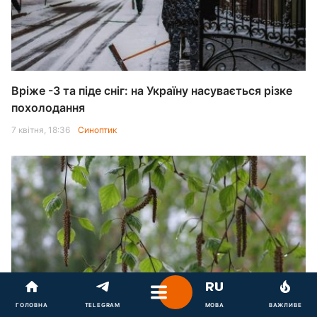
Вріже -3 та піде сніг: на Україну насувається різке
похолодання
7 квітня, 18:36
Синоптик
Київ накриє різке похолодання зі снігом:
ГОЛОВНА
TELEGRAM
МОВА
ВАЖЛИВЕ