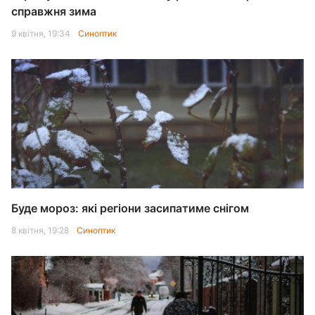
справжня зима
9 квітня, 19:34
Синоптик
Буде мороз: які регіони засипатиме снігом
8 квітня, 19:28
Синоптик