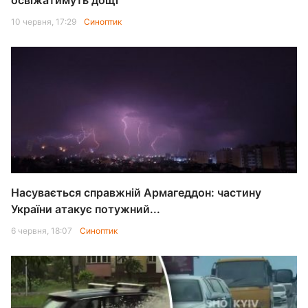
освіжатимуть дощі
10 червня, 17:29
Синоптик
Насувається справжній Армагеддон: частину
України атакує потужний...
6 червня, 18:07
Синоптик