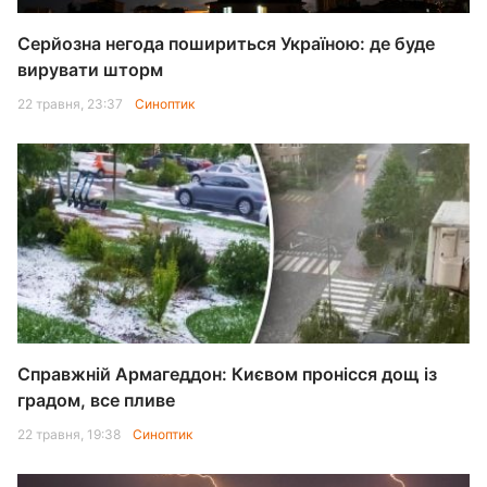
Серйозна негода пошириться Україною: де буде
вирувати шторм
22 травня, 23:37
Синоптик
Справжній Армагеддон: Києвом пронісся дощ із
градом, все пливе
22 травня, 19:38
Синоптик