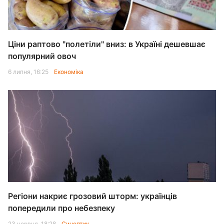
Ціни раптово "полетіли" вниз: в Україні дешевшає
популярний овоч
6 липня, 16:25
Економіка
Регіони накриє грозовий шторм: українців
попередили про небезпеку
23 червня, 18:28
Синоптик