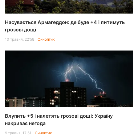
Насувається Армагеддон: де буде +4 і литимуть
грозові дощі
10 травня, 22:58
Синоптик
Влупить +5 і налетять грозові дощі: Україну
накриває негода
9 травня, 17:51
Синоптик