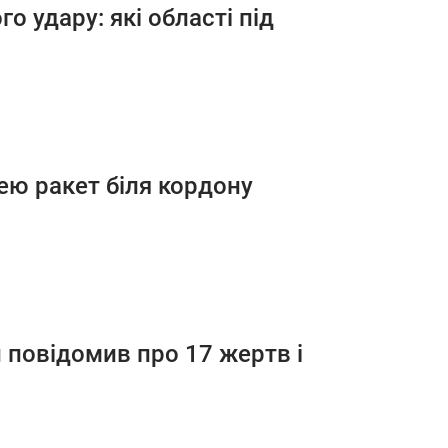
о удару: які області під
ею ракет біля кордону
 повідомив про 17 жертв і