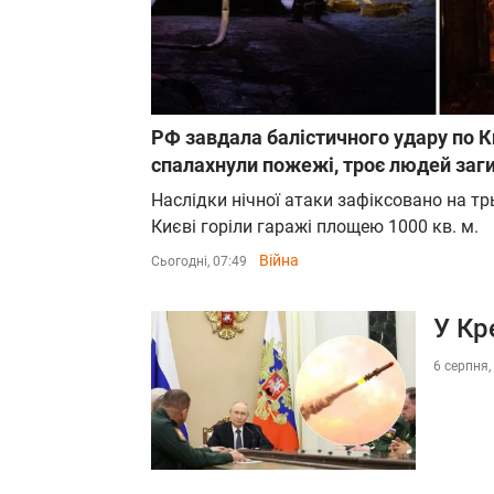
РФ завдала балістичного удару по Ки
спалахнули пожежі, троє людей заг
Наслідки нічної атаки зафіксовано на трь
Києві горіли гаражі площею 1000 кв. м.
Війна
Сьогодні, 07:49
У Кр
6 серпня,