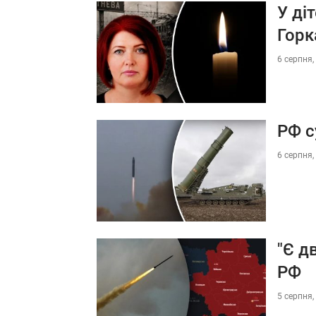
У ді
Горк
6 серпня,
РФ с
6 серпня,
"Є д
РФ
5 серпня,