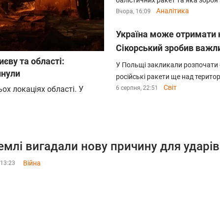
балістичних ракет та яка зброя
Аналітика
Вчора, 16:09
Україна може отримати н
Сікорський зробив важл
єву та області:
У Польщі закликали розпочати 
инули
російські ракети ще над територ
Світ
ох локаціях області. У
6 серпня, 22:51
емлі вигадали нову причину для ударів 
Війна
 13:23