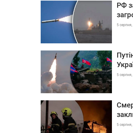
РФ з
загр
5 серпня,
Путі
Укра
5 серпня,
Смер
закл
5 серпня,