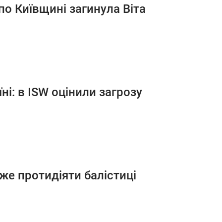
по Київщині загинула Віта
ні: в ISW оцінили загрозу
оже протидіяти балістиці