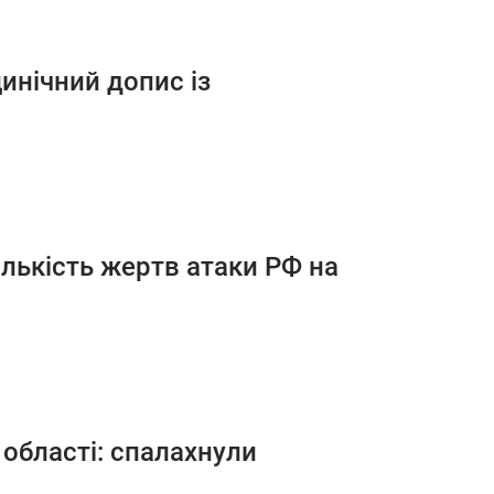
инічний допис із
ількість жертв атаки РФ на
 області: спалахнули