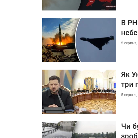
В РН
небе
5 серпня,
Як У
три 
5 серпня,
Чи б
зроб