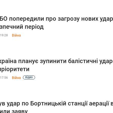
БО попередили про загрозу нових ударі
зпечний період
Війна
 19:28
країна планує зупинити балістичні уда
пріоритети
відео
Війна
 17:56
ув удар по Бортницькій станції аерації в
или заяву