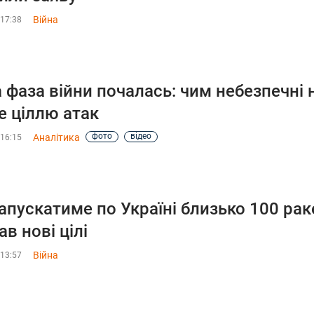
Війна
 17:38
 фаза війни почалась: чим небезпечні 
е ціллю атак
фото
відео
Аналітика
 16:15
апускатиме по Україні близько 100 рак
ав нові цілі
Війна
 13:57