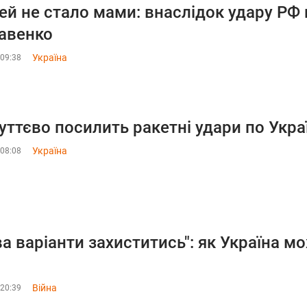
тей не стало мами: внаслідок удару РФ 
авенко
Україна
 09:38
уттєво посилить ракетні удари по Украї
Україна
 08:08
ва варіанти захиститись": як Україна м
Війна
 20:39