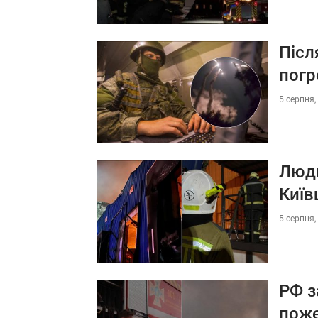
Післ
погр
5 серпня,
Люди
Київ
5 серпня,
РФ з
поже