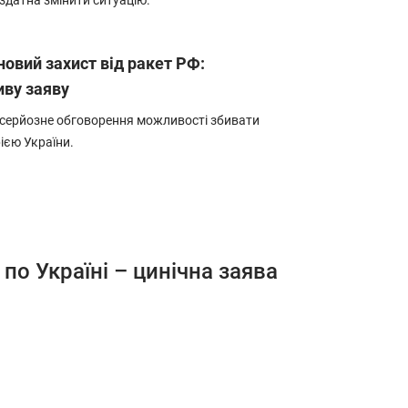
 здатна змінити ситуацію.
овий захист від ракет РФ:
иву заяву
серйозне обговорення можливості збивати
ією України.
по Україні – цинічна заява