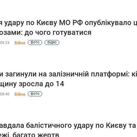
я удару по Києву МО РФ опублікувало ц
озами: до чого готуватися
фото
відео
Війна
 09:23
 загинули на залізничній платформі: к
щину зросла до 14
фото
Війна
 08:40
авдала балістичного удару по Києву та
жі, багато жертв