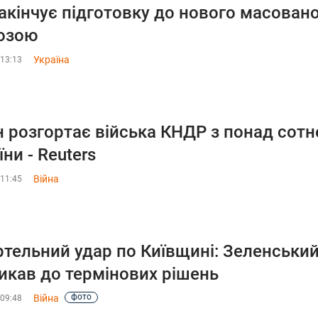
акінчує підготовку до нового масованог
озою
Україна
 13:13
н розгортає війська КНДР з понад сотн
їни - Reuters
Війна
 11:45
тельний удар по Київщині: Зеленський
икав до термінових рішень
фото
Війна
 09:48