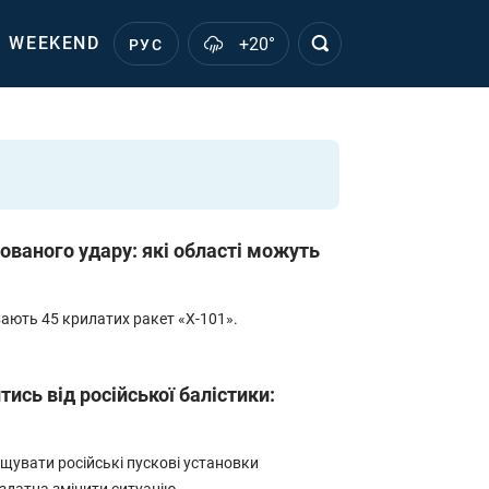
WEEKEND
+20°
РУС
ованого удару: які області можуть
вають 45 крилатих ракет «Х-101».
ись від російської балістики:
увати російські пускові установки