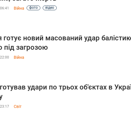
фото
відео
Війна
 06:41
я готує новий масований удар балістико
о під загрозою
Війна
 22:00
 готував удари по трьох об'єктах в Укра
у
Світ
 23:17