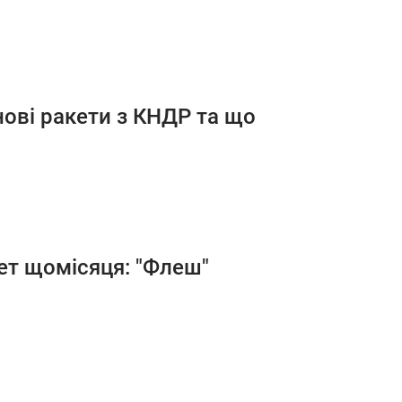
нові ракети з КНДР та що
ет щомісяця: "Флеш"