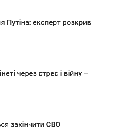
ля Путіна: експерт розкрив
неті через стрес і війну –
ся закінчити СВО