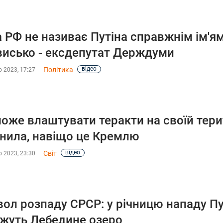
а РФ не називає Путіна справжнім ім'ям,
висько - ексдепутат Держдуми
відео
Політика
 2023, 17:27
оже влаштувати теракти на своїй терит
нила, навіщо це Кремлю
відео
Світ
 2023, 23:30
ол розпаду СРСР: у річницю нападу Пут
жуть Лебедине озеро