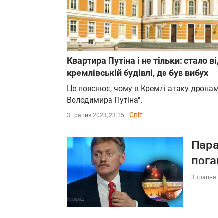
Квартира Путіна і не тільки: стало 
кремлівській будівлі, де був вибух
Це пояснює, чому в Кремлі атаку дрона
Володимира Путіна".
Світ
3 травня 2023, 23:15
Пара
пога
3 травня 