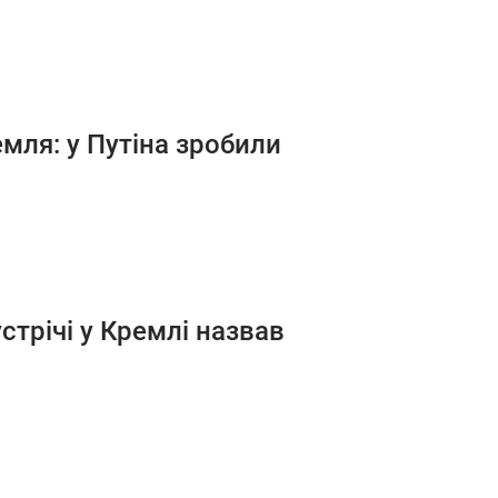
емля: у Путіна зробили
устрічі у Кремлі назвав