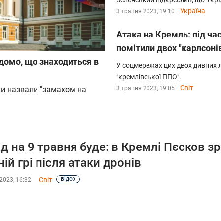
Зеленський підкреслив, що Украї
Україна
3 травня 2023, 19:10
Атака на Кремль: під час
помітили двох "карлсоні
відомо, що знаходиться в
У соцмережах цих двох дивних 
"кремлівської ППО".
Світ
ми назвали "замахом на
3 травня 2023, 19:05
д на 9 травня буде: в Кремлі Пєсков з
ній грі після атаки дронів
відео
Світ
2023, 16:32