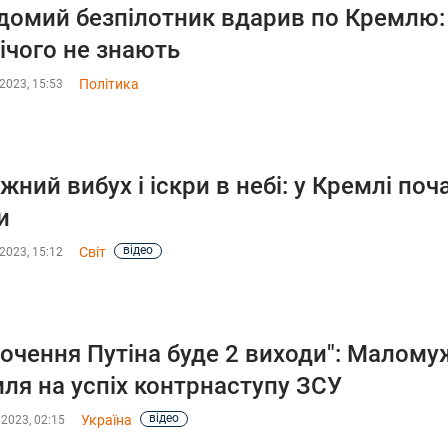
домий безпілотник вдарив по Кремлю: 
ічого не знають
Політика
2023, 15:53
жний вибух і іскри в небі: у Кремлі по
и
відео
Світ
2023, 15:12
точення Путіна буде 2 виходи": Малом
ля на успіх контрнаступу ЗСУ
відео
Україна
 2023, 02:15