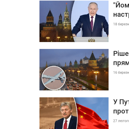
"Йом
наст
18 березн
Ріше
прям
16 березн
У Пу
прот
27 лютого