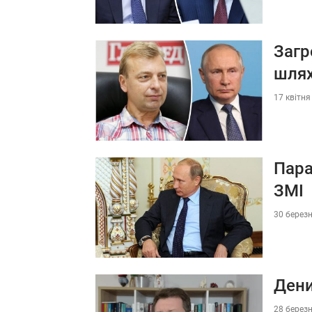
Загр
шлях
17 квітня
Пара
ЗМІ
30 березн
Дени
28 березн