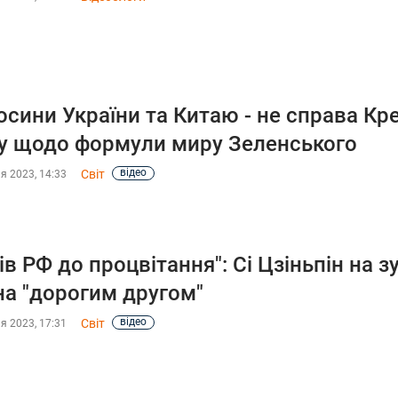
осини України та Китаю - не справа Кр
у щодо формули миру Зеленського
відео
Світ
я 2023, 14:33
ів РФ до процвітання": Сі Цзіньпін на з
на "дорогим другом"
відео
Світ
я 2023, 17:31