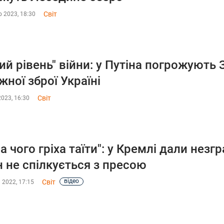
Світ
 2023, 18:30
ий рівень" війни: у Путіна погрожують
жної зброї Україні
Світ
2023, 16:30
а чого гріха таїти": у Кремлі дали незг
н не спілкується з пресою
відео
Світ
 2022, 17:15