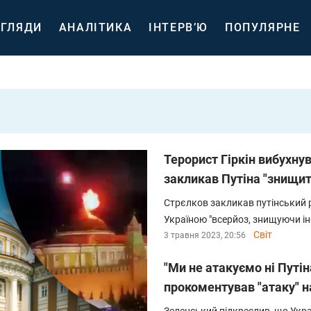
ГЛЯДИ
АНАЛІТИКА
ІНТЕРВ’Ю
ПОПУЛЯРНЕ
Терорист Гіркін вибухну
закликав Путіна "знищит
Стрєлков закликав путінський 
Україною "всерйоз, знищуючи ін
Світ
3 травня 2023, 20:56
"Ми не атакуємо ні Путін
прокоментував "атаку" 