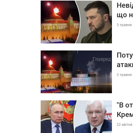
Неві
що н
3 травня 
Поту
атак
3 травня 
"В о
Крем
22 квітня