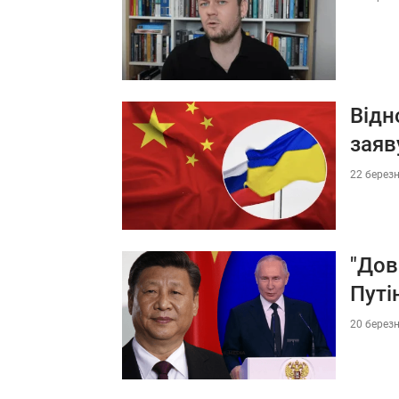
Відн
заяв
22 березн
"Дов
Путі
20 березн