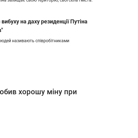
на захищає свою територію, свої села і міста.
 вибуху на даху резиденції Путіна
в"
людей називають співробітниками
робив хорошу міну при