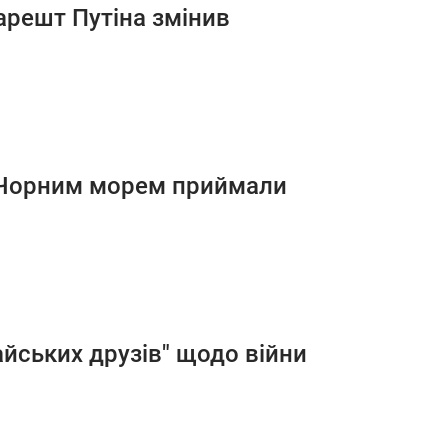
арешт Путіна змінив
 Чорним морем приймали
айських друзів" щодо війни