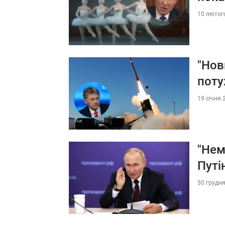
10 лютого
"Нов
поту
19 січня 
"Нем
Путі
30 грудня