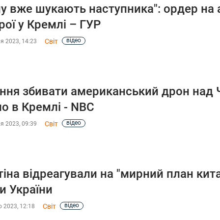
у вже шукають наступника": ордер на 
рої у Кремлі – ГУР
відео
Світ
я 2023, 14:23
ння збивати американський дрон над
о в Кремлі - NBC
відео
Світ
я 2023, 09:39
тіна відреагували на "мирний план кит
и України
відео
Світ
 2023, 12:18