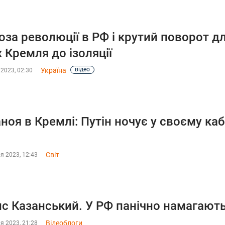
оза революції в РФ і крутий поворот д
 Кремля до ізоляції
відео
Україна
 2023, 02:30
ноя в Кремлі: Путін ночує у своєму кабі
Світ
я 2023, 12:43
с Казанський. У РФ панічно намагають
Відеоблоги
я 2023, 21:28