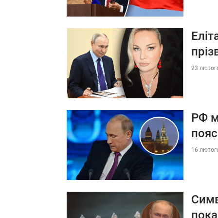
Еліт
пріз
23 лютого
РФ м
пояс
16 лютого
Симв
пока