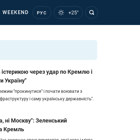
WEEKEND
+25°
РУС
в істерикою через удар по Кремлю і
и Україну"
режим "прокинутися" і почати воювати з
фраструктуру і саму українську державність".
а, ні Москву": Зеленський
на Кремль