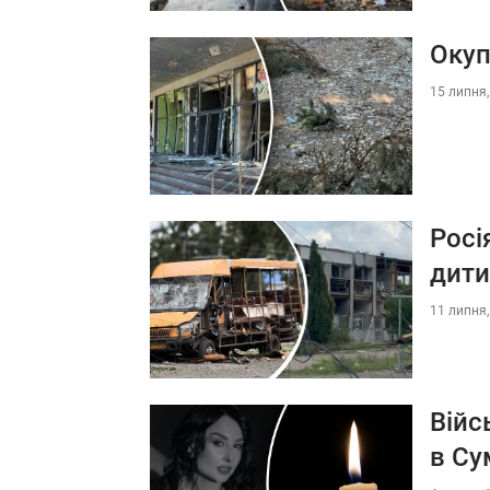
Окуп
15 липня,
Росі
дити
11 липня,
Війс
в Су