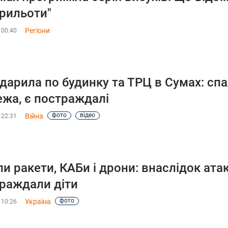
прильоти"
Регіони
 00:40
дарила по будинку та ТРЦ в Сумах: сп
жа, є постраждалі
фото
відео
Війна
 22:31
ли ракети, КАБи і дрони: внаслідок атак
раждали діти
фото
Україна
 10:26