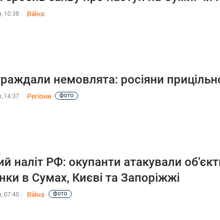
Війна
, 10:38
раждали немовлята: росіяни прицільн
фото
Регіони
, 14:37
ий наліт РФ: окупанти атакували об’єк
нки в Сумах, Києві та Запоріжжі
фото
Війна
, 07:40