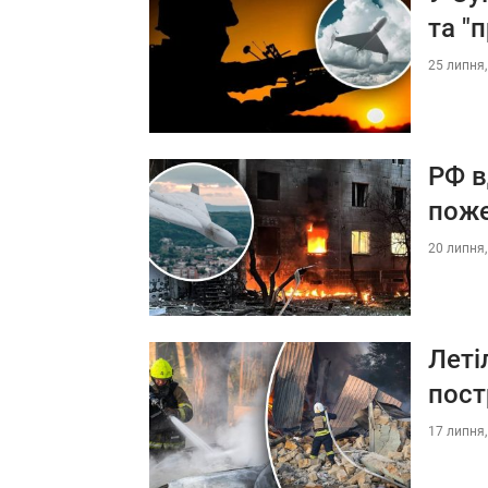
та "
25 липня,
РФ в
поже
20 липня,
Леті
пост
17 липня,