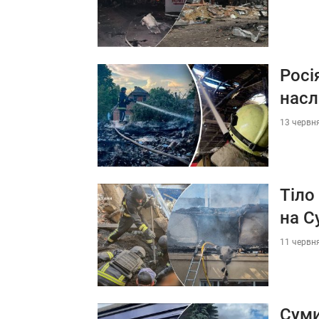
Росі
насл
13 червня
Тіло
на С
11 червня
Суми