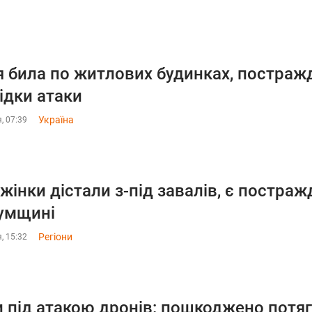
я била по житлових будинках, постраж
ідки атаки
Україна
, 07:39
 жінки дістали з-під завалів, є постра
умщині
Регіони
, 15:32
 під атакою дронів: пошкоджено потяг,