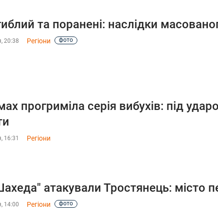
гиблий та поранені: наслідки масован
фото
Регіони
, 20:38
мах прогриміла серія вибухів: під удар
ти
Регіони
, 16:31
Шахеда" атакували Тростянець: місто 
фото
Регіони
, 14:00