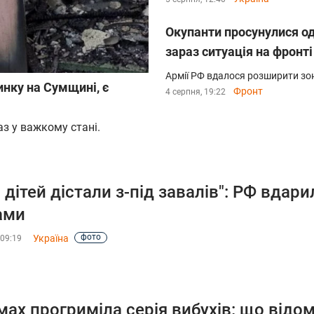
Окупанти просунулися од
зараз ситуація на фронті
Армії РФ вдалося розширити зо
инку на Сумщині, є
Фронт
4 серпня, 19:22
аз у важкому стані.
а дітей дістали з-під завалів": РФ вдар
ами
фото
Україна
 09:19
мах прогриміла серія вибухів: що відо