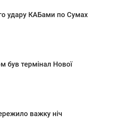
ого удару КАБами по Сумах
ом був термінал Нової
пережило важку ніч