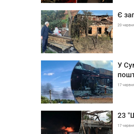
Є за
20 червня
У Су
пош
17 червня
23 "
17 червня