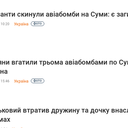
анти скинули авіабомби на Суми: є заг
фото
Україна
 10:20
яни вгатили трьома авіабомбами по Сум
на
фото
Україна
 15:46
ьковий втратив дружину та дочку внас
мах