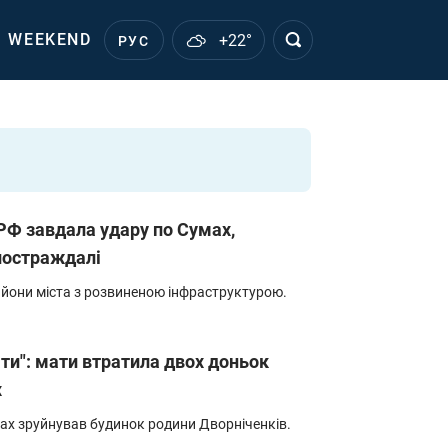
WEEKEND
+22°
РУС
 РФ завдала удару по Сумах,
постраждалі
айони міста з розвиненою інфраструктурою.
ати": мати втратила двох доньок
х
ах зруйнував будинок родини Дворніченків.