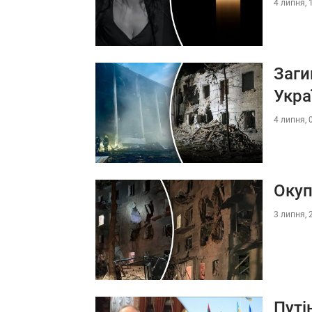
4 липня, 
Заги
Укра
4 липня, 
Окуп
3 липня, 
Путі