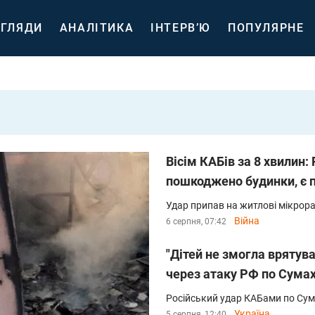
ГЛЯДИ
АНАЛІТИКА
ІНТЕРВ’Ю
ПОПУЛЯРНЕ
Вісім КАБів за 8 хвилин:
пошкоджено будинки, є 
Удар припав на житлові мікрор
Війна
6 серпня, 07:42
"Дітей не змогла врятув
через атаку РФ по Сума
Російський удар КАБами по Сум
Україна
5 серпня, 12:40