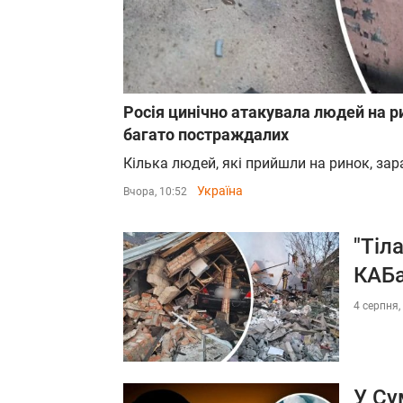
Росія цинічно атакувала людей на р
багато постраждалих
Кілька людей, які прийшли на ринок, зар
Україна
Вчора, 10:52
"Тіл
КАБ
4 серпня,
У Су