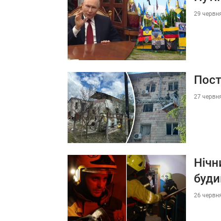
29 червня
Пост
27 червня
Нічн
буди
26 червня