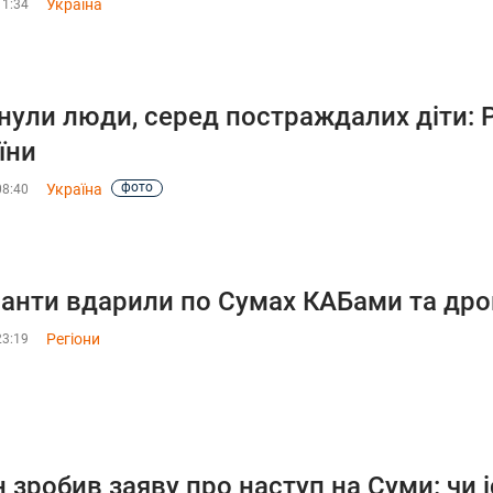
Україна
11:34
нули люди, серед постраждалих діти: Р
їни
фото
Україна
08:40
анти вдарили по Сумах КАБами та дрон
Регіони
23:19
н зробив заяву про наступ на Суми: чи 