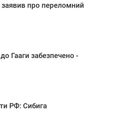
а заявив про переломний
до Гааги забезпечено -
оти РФ: Сибига