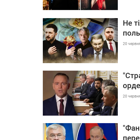
Не т
поль
20 червня
"Стр
орде
20 червня
"Фан
пере