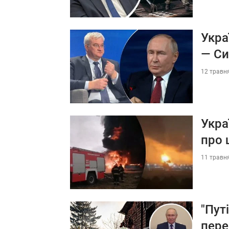
Укра
— Си
12 травня
Укра
про 
11 травня
"Пут
пере