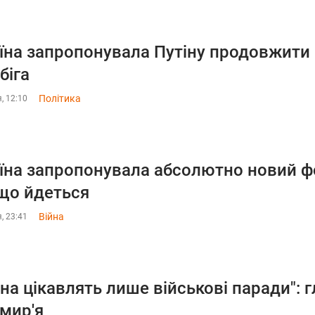
їна запропонувала Путіну продовжити 
біга
Політика
, 12:10
їна запропонувала абсолютно новий фо
що йдеться
Війна
, 23:41
іна цікавлять лише військові паради":
мир'я