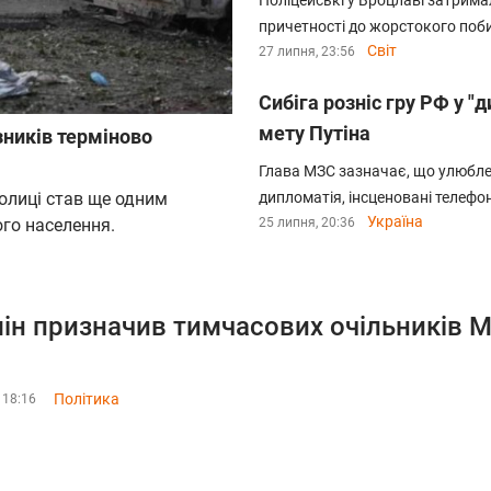
Поліцейські у Вроцлаві затрима
причетності до жорстокого поб
Світ
27 липня, 23:56
Сибіга розніс гру РФ у 
мету Путіна
зників терміново
Глава МЗС зазначає, що улюбл
толиці став ще одним
дипломатія, інсценовані телефон
Україна
го населення.
25 липня, 20:36
ін призначив тимчасових очільників М
и
Політика
 18:16