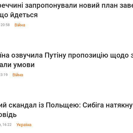
реччині запропонували новий план заве
що йдеться
Війна
 20:58
їна озвучила Путіну пропозицію щодо 
али умови
Війна
23:19
ий скандал із Польщею: Сибіга натякну
овідь
Україна
, 16:22