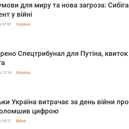
умови для миру та нова загроза: Сибіг
нт у війні
Україна
, 07:02
рено Спецтрибунал для Путіна, квиток 
га
Україна
, 12:16
ьки Україна витрачає за день війни пр
голомшив цифрою
Війна
, 09:57