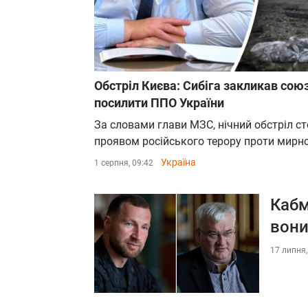
Обстріл Києва: Сибіга закликав сою
посилити ППО України
За словами глави МЗС, нічний обстріл с
проявом російського терору проти мирно
Україна
1 серпня, 09:42
Кабм
вон
17 липня,