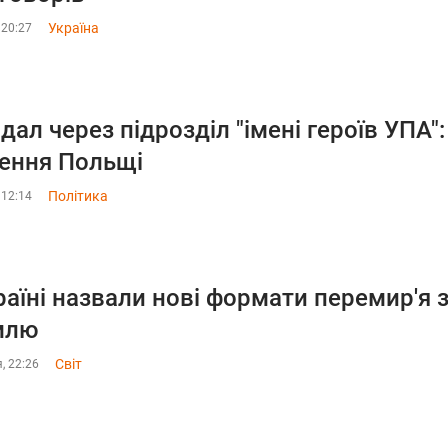
Україна
 20:27
дал через підрозділ "імені героїв УПА":
ення Польщі
Політика
 12:14
раїні назвали нові формати перемир'я 
млю
Світ
, 22:26