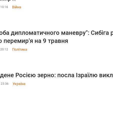
Війна
 10:16
оба дипломатичного маневру": Сибіга 
 перемир'я на 9 травня
Політика
 20:12
дене Росією зерно: посла Ізраїлю вик
Україна
, 23:36