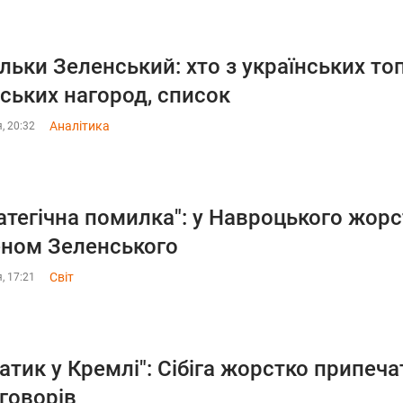
ільки Зеленський: хто з українських то
ських нагород, список
Аналітика
, 20:32
атегічна помилка": у Навроцького жорс
ном Зеленського
Світ
, 17:21
атик у Кремлі": Сібіга жорстко припеча
говорів