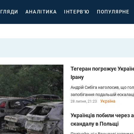
ГЛЯДИ
АНАЛІТИКА
ІНТЕРВ’Ю
ПОПУЛЯРНЕ
Тегеран погрожує Україн
Ірану
Андрій Сибіга наголосив, що г
запобігання подальшій ескалаці
Україна
28 липня, 21:23
Українців побили через а
скандалу в Польщі