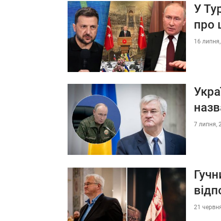
У Ту
про 
16 липня,
Укра
назв
7 липня, 
Гучн
відп
21 червня