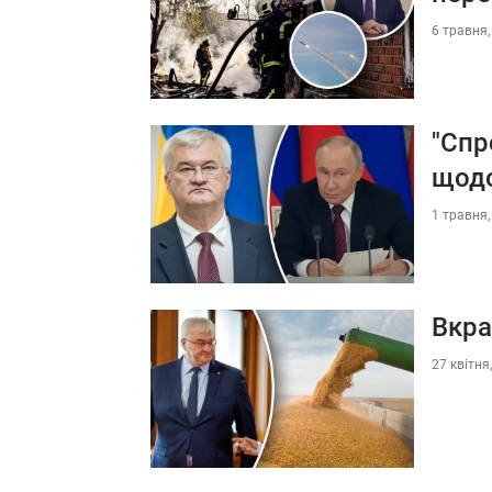
6 травня,
"Спр
щодо
1 травня,
Вкра
27 квітня