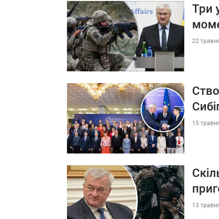
Три 
моме
22 травня
Ство
Сибі
15 травня
Скіл
при
13 травня