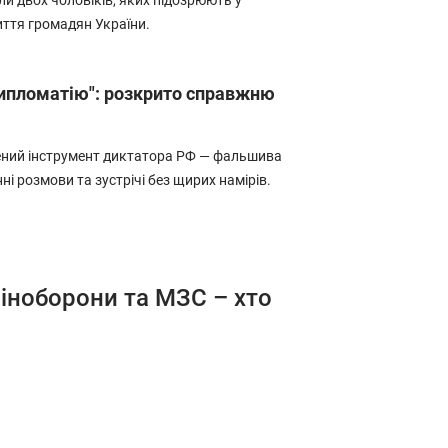
ли двох чоловіків, яких підозрюють у
иття громадян України.
"дипломатію": розкрито справжню
ений інструмент диктатора РФ — фальшива
ні розмови та зустрічі без щирих намірів.
іноборони та МЗС – хто