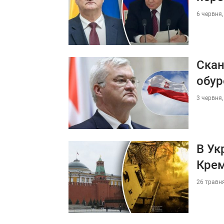
6 червня,
Скан
обур
3 червня,
В Ук
Кре
26 травня