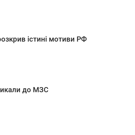
розкрив істині мотиви РФ
ликали до МЗС