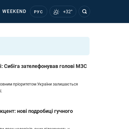
WEEKEND
+32°
РУС
і: Сибіга зателефонував голові МЗС
оловним пріоритетом України залишається
ї.
кцент: нові подробиці гучного