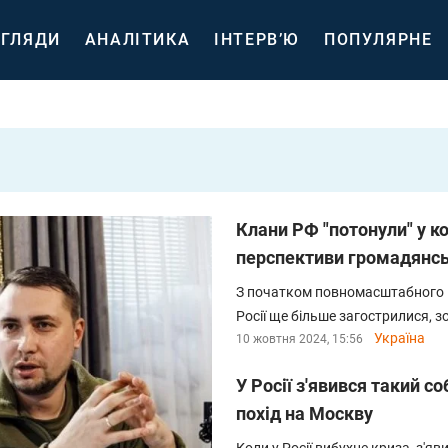
ГЛЯДИ
АНАЛІТИКА
ІНТЕРВ’Ю
ПОПУЛЯРНЕ
Клани РФ "потонули" у к
перспективи громадянсь
З початком повномасштабного в
Росії ще більше загострилися, 
Україна
10 жовтня 2024, 15:56
У Росії з'явився такий с
похід на Москву