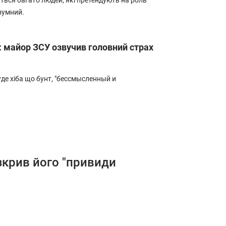
виться багато людей, які претендують на роль
зумний.
 майор ЗСУ озвучив головний страх
буде хіба що бунт, "бессмысленный и
зкрив його "привиди