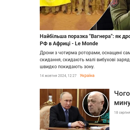
Найбільша поразка "Вагнера": як др
РФ в Африці - Le Monde
Дрони з чотирма роторами, оснащені с
скидання, скидають малі вибухові заряди 
швидко покидають зону.
Україна
14 жовтня 2024, 12:27
Чого
мину
18 серпня