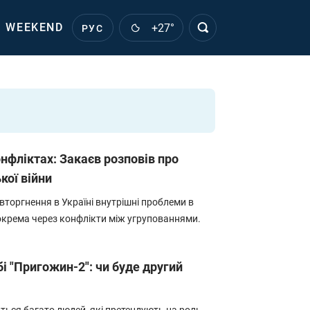
WEEKEND
+27°
РУС
онфліктах: Закаєв розповів про
кої війни
торгнення в Україні внутрішні проблеми в
зокрема через конфлікти між угрупованнями.
обі "Пригожин-2": чи буде другий