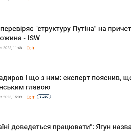
перевіряє "структуру Путіна" на причет
ожина - ISW
Світ
я 2023, 11:48
адиров і що з ним: експерт пояснив, щ
нським главою
відео
Світ
я 2023, 15:09
аїні доведеться працювати": Ягун назв