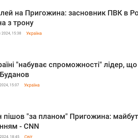
лей на Пригожина: засновник ПВК в Ро
на з трону
Україна
 2024, 15:38
раїні "набуває спроможності" лідер, щ
 Буданов
Україна
2024, 15:07
н пішов "за планом" Пригожина: майбу
нням - CNN
Світ
2024, 18:45