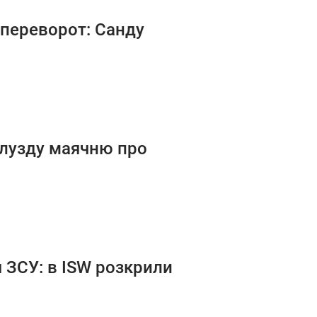
 переворот: Санду
глузду маячню про
 ЗСУ: в ISW розкрили