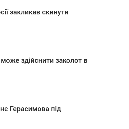
сії закликав скинути
о може здійснити заколот в
тнє Герасимова під