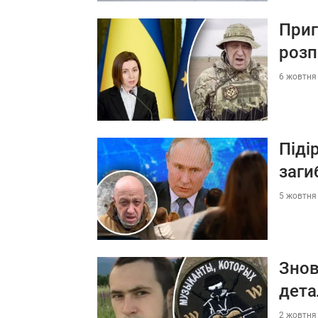
Приг
розп
6 жовтня 
Піді
заги
5 жовтня 
Знов
дета
2 жовтня 