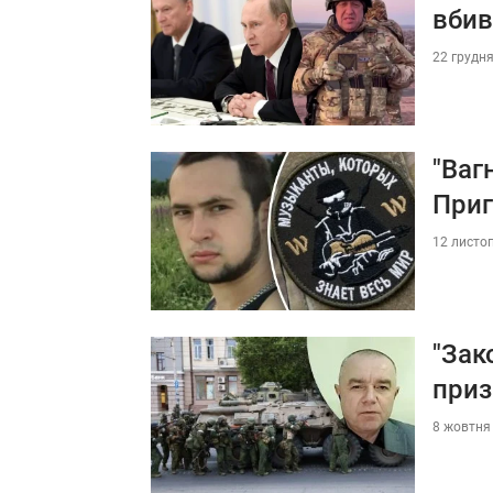
вбив
22 грудня
"Ваг
При
12 листоп
"Зак
приз
8 жовтня 