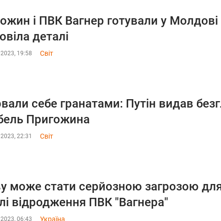
ожин і ПВК Вагнер готували у Молдові
овіла деталі
Світ
2023, 19:58
рвали себе гранатами: Путін видав без
бель Пригожина
Світ
2023, 22:31
у може стати серйозною загрозою для
лі відродження ПВК "Вагнера"
Україна
2023, 06:43