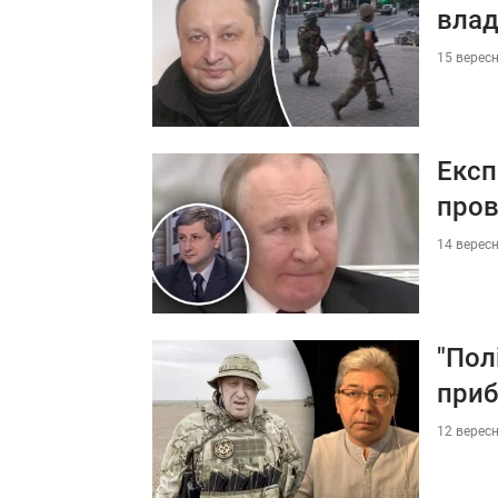
влад
15 вересн
Експ
про
14 вересн
"Пол
приб
12 вересн