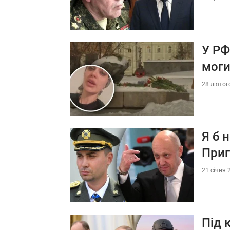
У РФ
моги
28 лютого
Я б 
При
21 січня 
Під 