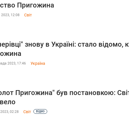
ство Пригожина
Світ
 2023, 12:08
нерівці" знову в Україні: стало відомо
гожина
Україна
ада 2023, 17:46
олот Пригожина" був постановкою: Світ
вело
відео
Світ
2023, 02:28