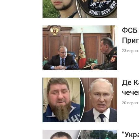
ФСБ 
Приг
23 вересн
Де К
чече
20 вересн
"Укр