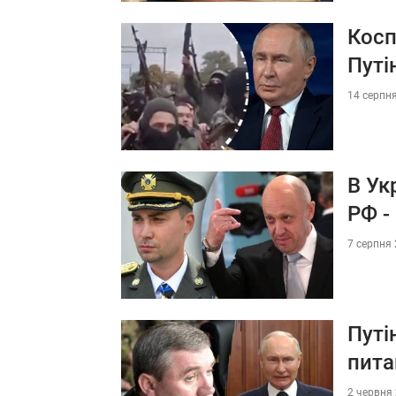
Косп
Путі
14 серпня
В Ук
РФ -
7 серпня 
Путі
пита
2 червня 