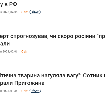
у в РФ
відео
Світ
я 2023, 04:36
ерт спрогнозував, чи скоро росіяни "пр
вали
Світ
я 2023, 02:06
ітична тварина нагуляла вагу": Сотник
рали Пригожина
відео
Світ
я 2023, 01:35