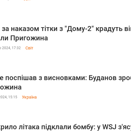
 за наказом тітки з "Дому-2" крадуть 
ли Пригожина
Світ
 2024, 17:32
не поспішав з висновками: Буданов зро
гожина
Україна
2024, 15:15
крило літака підклали бомбу: у WSJ з'яс