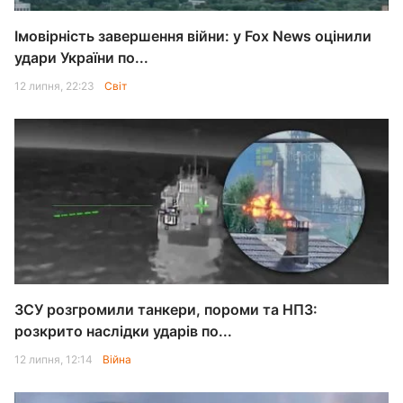
Імовірність завершення війни: у Fox News оцінили
удари України по...
12 липня, 22:23
Світ
ЗСУ розгромили танкери, пороми та НПЗ:
розкрито наслідки ударів по...
12 липня, 12:14
Війна