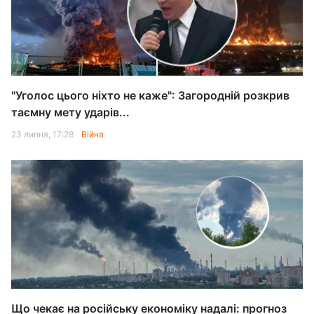
"Уголос цього ніхто не каже": Загородній розкрив
таємну мету ударів...
23 липня, 17:28
Війна
Що чекає на російську економіку надалі: прогноз