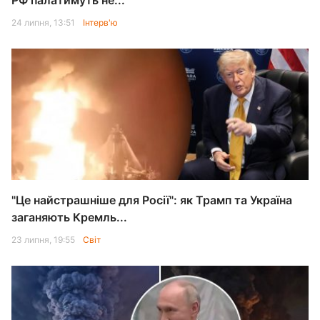
РФ палатимуть не...
24 липня, 13:51
Інтерв'ю
"Це найстрашніше для Росії": як Трамп та Україна
заганяють Кремль...
23 липня, 19:55
Світ