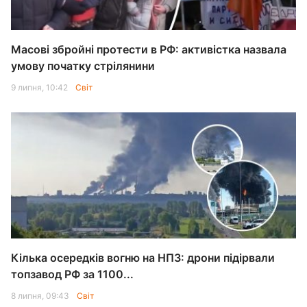
Масові збройні протести в РФ: активістка назвала
умову початку стрілянини
9 липня, 10:42
Світ
Кілька осередків вогню на НПЗ: дрони підірвали
топзавод РФ за 1100...
8 липня, 09:43
Світ