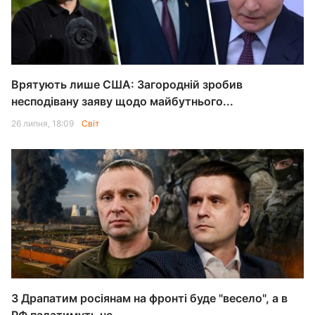
Врятують лише США: Загородній зробив
несподівану заяву щодо майбутнього...
26 липня, 18:09
Світ
З Драпатим росіянам на фронті буде "весело", а в