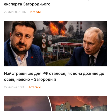
експерта Загороднього
22 липня, 21:55
Погляди
Найстрашніше для РФ сталося, як вона доживе до
осені, неясно – Загородній
22 липня, 13:46
Інтерв'ю