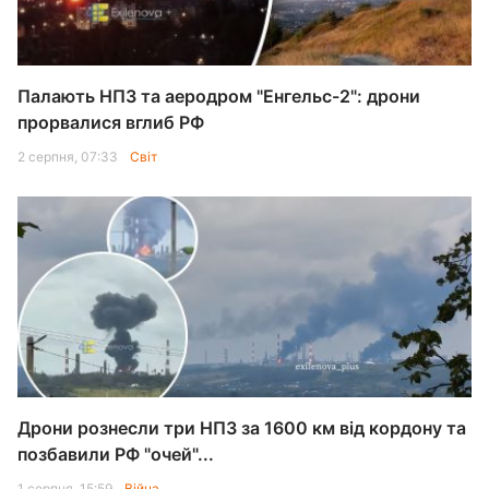
Палають НПЗ та аеродром "Енгельс-2": дрони
прорвалися вглиб РФ
2 серпня, 07:33
Світ
Дрони рознесли три НПЗ за 1600 км від кордону та
позбавили РФ "очей"...
1 серпня, 15:59
Війна