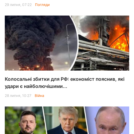
29 липня, 07:22
Погляди
Колосальні збитки для РФ: економіст пояснив, які
удари є найболючішими...
28 липня, 10:27
Війна