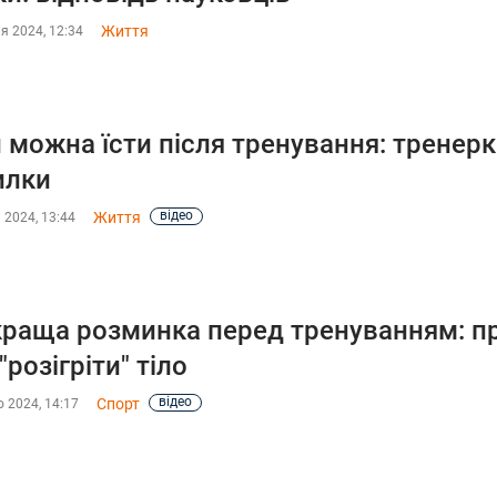
Життя
я 2024, 12:34
 можна їсти після тренування: тренерк
илки
відео
Життя
 2024, 13:44
раща розминка перед тренуванням: про
"розігріти" тіло
відео
Спорт
 2024, 14:17