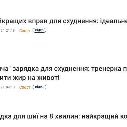
йкращих вправ для схуднення: ідеальне
відео
Спорт
024, 21:19
яча" зарядка для схуднення: тренерка 
ити жир на животі
відео
Спорт
024, 04:10
дка для шиї на 8 хвилин: найкращий к