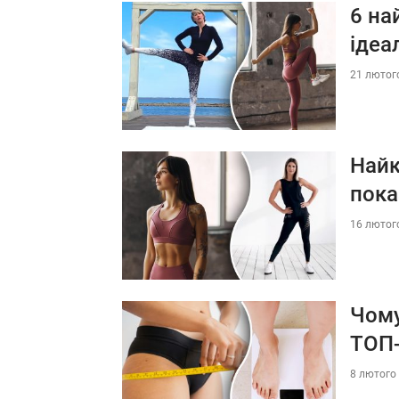
6 на
ідеа
21 лютого
Найк
пока
16 лютого
Чому
ТОП-
8 лютого 