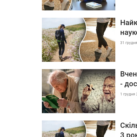
Найк
наук
31 грудня
Вчен
- до
1 грудня 
Скіл
3 ро