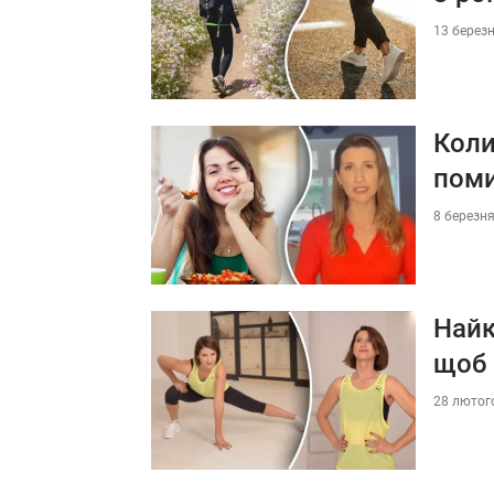
13 березн
Коли
пом
8 березня
Найк
щоб 
28 лютого