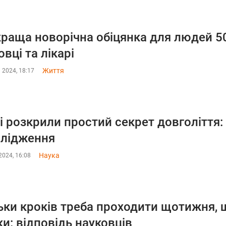
раща новорічна обіцянка для людей 50
овці та лікарі
Життя
 2024, 18:17
і розкрили простий секрет довголіття
слідження
Наука
2024, 16:08
ьки кроків треба проходити щотижня,
ки: відповідь науковців