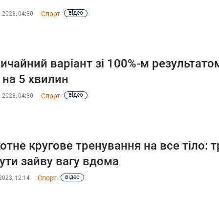
відео
Спорт
 2023, 04:30
ичайний варіант зі 100%-м результато
 на 5 хвилин
відео
Спорт
 2023, 04:30
отне кругове тренування на все тіло: т
ути зайву вагу вдома
відео
Спорт
2023, 12:14