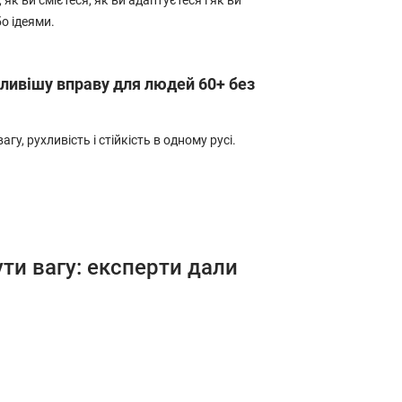
як ви смієтеся, як ви адаптуєтеся і як ви
о ідеями.
ливішу вправу для людей 60+ без
гу, рухливість і стійкість в одному русі.
ти вагу: експерти дали