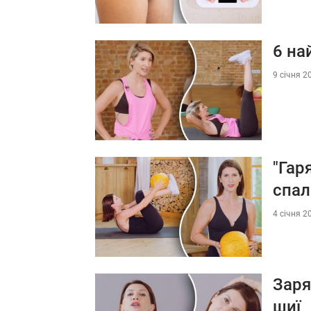
6 на
9 січня 2
"Гар
спал
4 січня 2
Заря
шиї