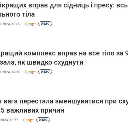
йкращих вправ для сідниць і пресу: вс
льного тіла
відео
Спорт
 2024, 19:09
ращий комплекс вправ на все тіло за 
зала, як швидко схуднути
відео
Спорт
 2024, 14:30
 вага перестала зменшуватися при сху
5 важливих причин
відео
Спорт
2024, 13:57