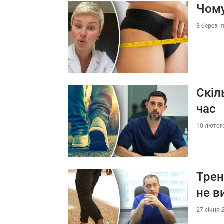
Чому
3 березня
Скіл
час
10 лютого
Трен
не в
27 січня 