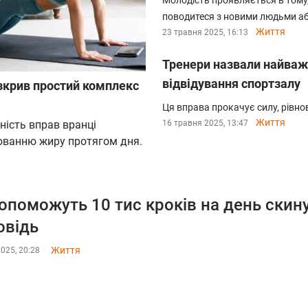
Молодість проявляється в тому, 
поводитеся з новими людьми аб
Життя
23 травня 2025, 16:13
Тренери назвали найваж
відвідування спортзалу
озкрив простий комплекс
Ця вправа прокачує силу, рівнова
Життя
ність вправ вранці
16 травня 2025, 13:47
люванню жиру протягом дня.
опоможуть 10 тис кроків на день скину
овідь
Життя
2025, 20:28