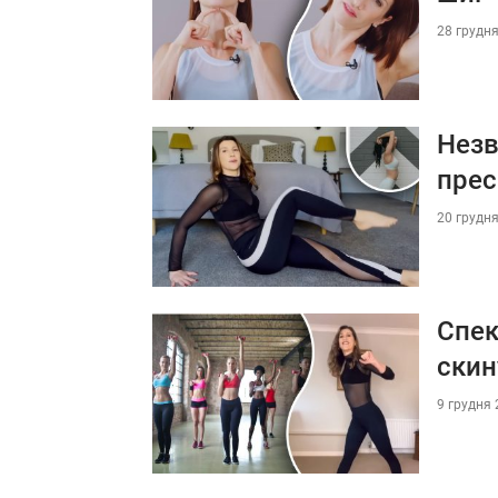
28 грудня
Незв
прес
20 грудня
Спек
скин
9 грудня 