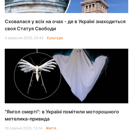
Сховалася у всіх на очах - де в Україні знаходиться
своя Статуя Свободи
4 вересня 2025, 05:42
Культура
"Янгол смерті": в Україні помітили моторошного
метелика-привида
16 серпня 2025, 13:14
Життя