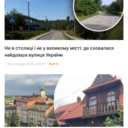
Не в столиці і не у великому місті: де сховалася
найдовша вулиця України
7 листопада 2025, 00:01
Життя