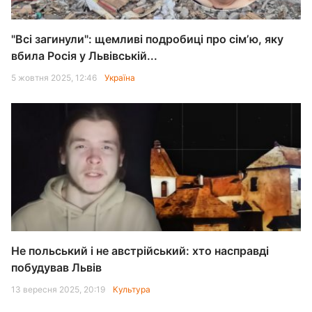
"Всі загинули": щемливі подробиці про сімʼю, яку
вбила Росія у Львівській...
5 жовтня 2025, 12:46
Україна
Не польський і не австрійський: хто насправді
побудував Львів
13 вересня 2025, 20:19
Культура