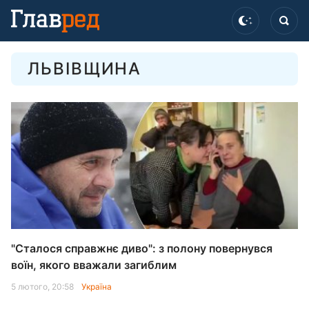
ЛЬВІВЩИНА
"Сталося справжнє диво": з полону повернувся
воїн, якого вважали загиблим
5 лютого, 20:58
Україна