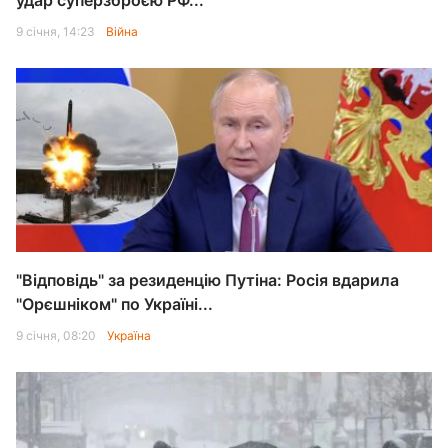
удар суперзброєю РФ...
9 січня, 14:23
Війна
"Відповідь" за резиденцію Путіна: Росія вдарила
"Орєшніком" по Україні...
9 січня, 08:20
Україна