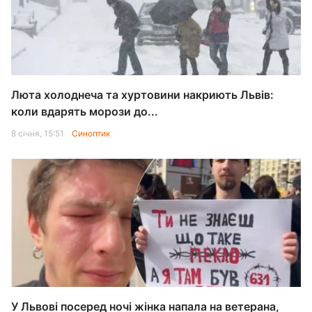
Люта холоднеча та хуртовини накриють Львів:
коли вдарять морози до...
8 січня, 15:51
Синоптик
У Львові посеред ночі жінка напала на ветерана,