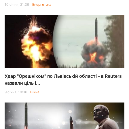
10 січня, 21:39
Енергетика
Удар "Орєшніком" по Львівській області - в Reuters
назвали ціль і...
9 січня, 19:06
Війна