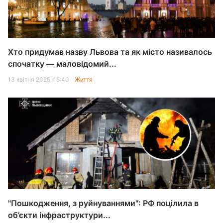
Хто придумав назву Львова та як місто називалось
спочатку — маловідомий...
13 квітня 2025, 15:40
Життя
"Пошкодження, з руйнуваннями": РФ поцілила в
об’єкти інфраструктури...