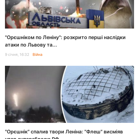
"Орєшніком по Леніну": розкрито перші наслідки
атаки по Львову та...
9 січня, 16:32
Війна
"Орєшнік" спалив твори Леніна: "Флеш" висміяв