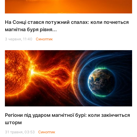
На Сонці стався потужний спалах: коли почнеться
магнітна буря рівня...
3 червня, 11:40
Синоптик
Регіони під ударом магнітної бурі: коли закінчиться
шторм
31 травня, 03:53
Синоптик