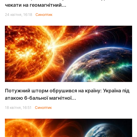
чекати на геомагнітний...
24 квітня, 16:18
Синоптик
Потужний шторм обрушився на країну: Україна під
атакою 6-бальної магнітної...
18 квітня, 16:51
Синоптик