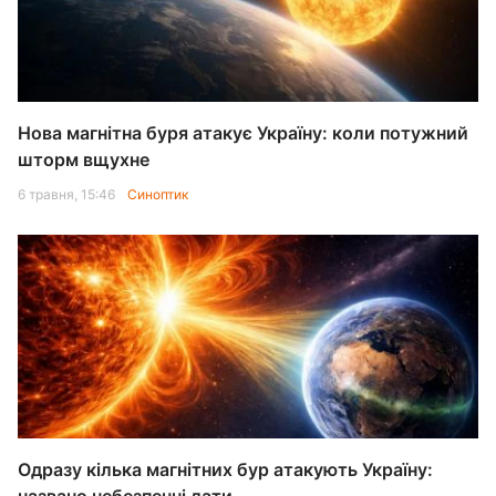
Нова магнітна буря атакує Україну: коли потужний
шторм вщухне
6 травня, 15:46
Синоптик
Одразу кілька магнітних бур атакують Україну: