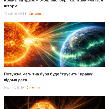
Країна під ударом 5-бальної бурі: коли закінчиться
шторм
10 квітня, 09:38
Синоптик
Потужна магнітна буря буде "трусити" країну:
відома дата
9 квітня, 18:29
Синоптик