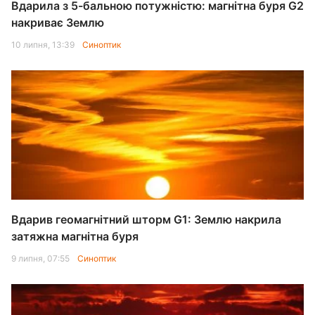
Вдарила з 5-бальною потужністю: магнітна буря G2
накриває Землю
10 липня, 13:39
Синоптик
Вдарив геомагнітний шторм G1: Землю накрила
затяжна магнітна буря
9 липня, 07:55
Синоптик