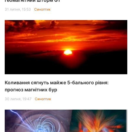
геомагнітний шторм G1
31 липня, 15:53
Синоптик
Коливання сягнуть майже 5-бального рівня:
прогноз магнітних бур
30 липня, 19:47
Синоптик