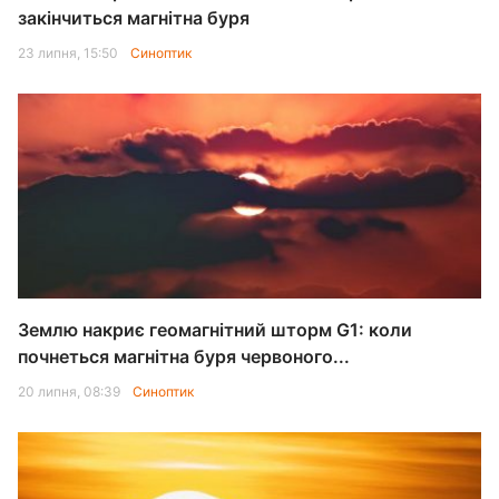
закінчиться магнітна буря
23 липня, 15:50
Синоптик
Землю накриє геомагнітний шторм G1: коли
почнеться магнітна буря червоного...
20 липня, 08:39
Синоптик