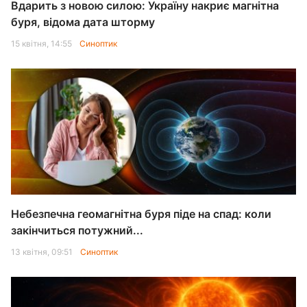
Вдарить з новою силою: Україну накриє магнітна
буря, відома дата шторму
15 квітня, 14:55
Синоптик
Небезпечна геомагнітна буря піде на спад: коли
закінчиться потужний...
13 квітня, 09:51
Синоптик