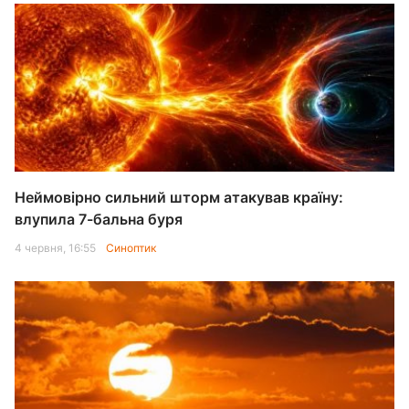
Неймовірно сильний шторм атакував країну:
влупила 7-бальна буря
4 червня, 16:55
Синоптик