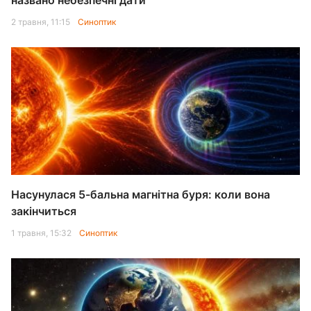
названо небезпечні дати
2 травня, 11:15
Синоптик
Насунулася 5-бальна магнітна буря: коли вона
закінчиться
1 травня, 15:32
Синоптик