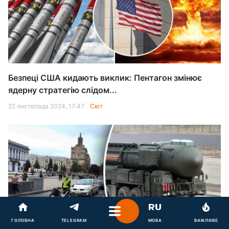
Безпеці США кидають виклик: Пентагон змінює
ядерну стратегію слідом...
22 листопада 2024, 17:47
Світ
ГОЛОВНА
TELEGRAM
МОВА
ВАЖЛИВЕ