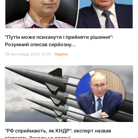
"Путін може психанути і прийняти рішення":
Розумний описав серйозну...
28 листопада 2024, 10:25
Україна
"РФ сприймають, як КНДР": експерт назвав