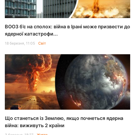
ВООЗ б’є на сполох: війна в Ірані може призвести до
ядерної катастрофи...
18 березня, 11:05
Світ
Що станеться із Землею, якщо почнеться ядерна
війна: виживуть 2 країни
3 березня, 18:27
Життя