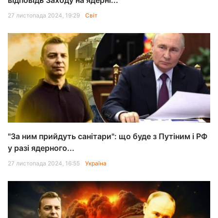
відповідь Заходу на ядерні...
27 листопада 2024, 19:29
Світ
"За ним прийдуть санітари": що буде з Путіним і РФ
у разі ядерного...
27 листопада 2024, 16:55
Україна