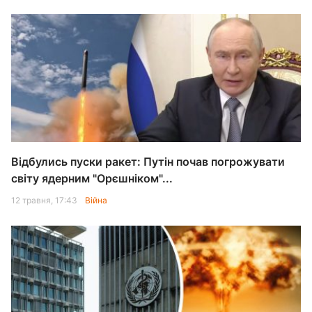
Відбулись пуски ракет: Путін почав погрожувати
світу ядерним "Орєшніком"...
12 травня, 17:43
Війна