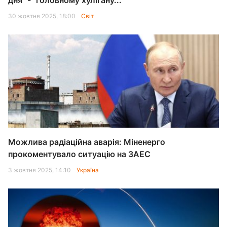
дня" - "головному хулігану...
30 жовтня 2025, 18:00
Світ
Можлива радіаційна аварія: Міненерго
прокоментувало ситуацію на ЗАЕС
3 жовтня 2025, 14:10
Україна