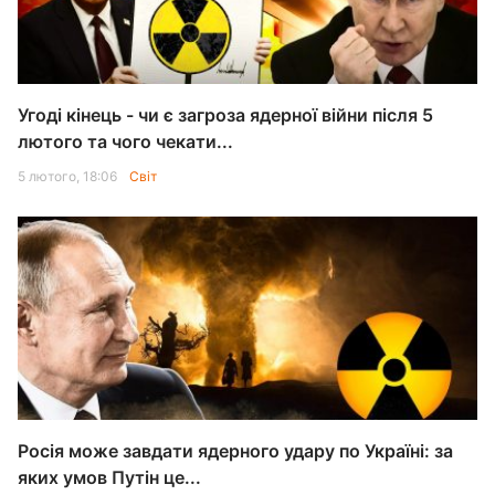
Угоді кінець - чи є загроза ядерної війни після 5
лютого та чого чекати...
5 лютого, 18:06
Світ
Росія може завдати ядерного удару по Україні: за
яких умов Путін це...