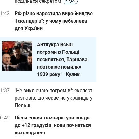
поділився секретом
відео
1:42
РФ різко наростила виробництво
"Іскандерів": у чому небезпека
для України
Антиукраїнські
погроми в Польщі
посиляться, Варшава
повторює помилку
1939 року – Кулик
1:37
"Не виключаю погромів": експерт
розповів, що чекає на українців у
Польщі
0:49
Після спеки температура впаде
до +12 градусів: коли почнеться
похолодання