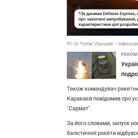
РС-26 "Рубіж" (Орєшнік" / Інфограф
РЕКОМ
Украї
подро
Також командувач ракетних
Каракаєв повідомив про у
"Сармат".
За його словами, запуск но
балістичної ракети відбувся