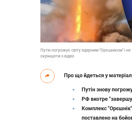
Путін погрожує світу ядерним "Орєшніком" і не 
скріншоти з відео
Про що йдеться у матеріал
Путін знову погрожу
РФ вкотре "завершує
Комплекс "Орєшнік"
поставлено на бойо