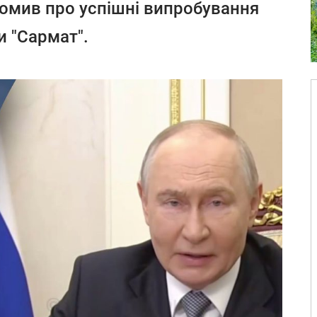
домив про успішні випробування
и "Сармат".