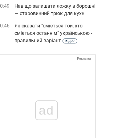
0:49
Навіщо залишати ложку в борошні
— старовинний трюк для кухні
0:46
Як сказати "сміється той, хто
сміється останнім" українською -
правильний варіант
відео
Реклама
ad