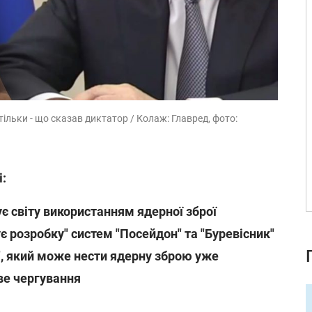
тільки - що сказав диктатор / Колаж: Главред, фото:
і:
є світу використанням ядерної зброї
 розробку" систем "Посейдон" та "Буревісник"
, який може нести ядерну зброю уже
ве чергування