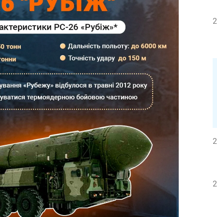
2
2
2