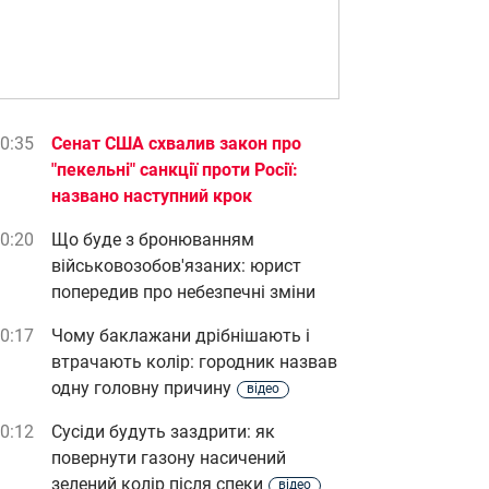
0:35
Сенат США схвалив закон про
"пекельні" санкції проти Росії:
названо наступний крок
0:20
Що буде з бронюванням
військовозобов'язаних: юрист
попередив про небезпечні зміни
0:17
Чому баклажани дрібнішають і
втрачають колір: городник назвав
одну головну причину
відео
0:12
Сусіди будуть заздрити: як
повернути газону насичений
зелений колір після спеки
відео