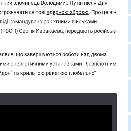
єнний злочинець Володимир Путін після Дня
огрожувати світові
ядерною зброєю
. Про це він
віді командувача ракетними військами
 (РВСН) Сергія Каракаєва, передають
російські
заявив, що завершуються роботи над двома
ими енергетичними установками - безпілотним
йдон" та крилатою ракетою глобальної