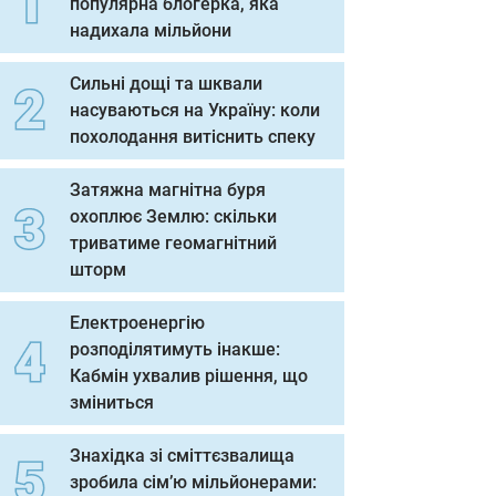
популярна блогерка, яка
надихала мільйони
Сильні дощі та шквали
насуваються на Україну: коли
похолодання витіснить спеку
Затяжна магнітна буря
охоплює Землю: скільки
триватиме геомагнітний
шторм
Електроенергію
розподілятимуть інакше:
Кабмін ухвалив рішення, що
зміниться
Знахідка зі сміттєзвалища
зробила сім’ю мільйонерами: