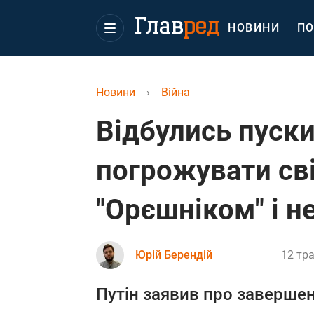
НОВИНИ
ПО
Новини
›
Війна
Відбулись пуски
погрожувати св
"Орєшніком" і н
Юрій Берендій
12 тра
Путін заявив про заверше