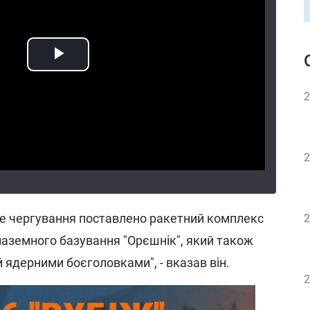
2
2
ве чергування поставлено ракетний комплекс
2
наземного базування "Орєшнік", який також
ядерними боєголовками", - вказав він.
2