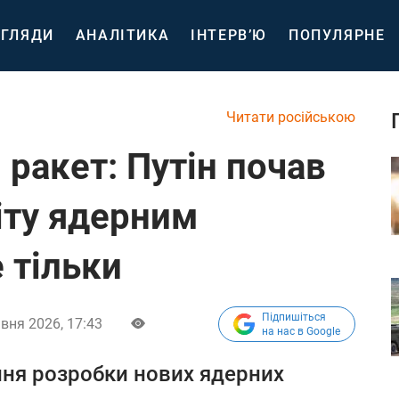
ГЛЯДИ
АНАЛІТИКА
ІНТЕРВ’Ю
ПОПУЛЯРНЕ
Читати російською
 ракет: Путін почав
іту ядерним
е тільки
Підпишіться
вня 2026, 17:43
на нас в Google
ння розробки нових ядерних