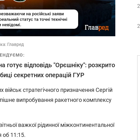
2
2
іка: Главред
ЕНДУЄМО:
на готує відповідь "Орєшніку": розкрито
биці секретних операцій ГУР
 військ стратегічного призначення Сергій
спішне випробування ракетного комплексу
вітньої важкої рідинної міжконтинентальної
 об 11:15.