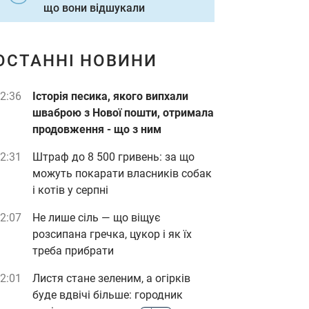
що вони відшукали
ОСТАННІ НОВИНИ
2:36
Історія песика, якого випхали
шваброю з Нової пошти, отримала
продовження - що з ним
2:31
Штраф до 8 500 гривень: за що
можуть покарати власників собак
і котів у серпні
2:07
Не лише сіль — що віщує
розсипана гречка, цукор і як їх
треба прибрати
2:01
Листя стане зеленим, а огірків
буде вдвічі більше: городник