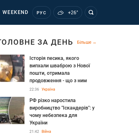
WEEKEND
+26°
РУС
ГОЛОВНЕ ЗА ДЕНЬ
Більше
Історія песика, якого
випхали шваброю з Нової
пошти, отримала
продовження - що з ним
22:36
Україна
РФ різко наростила
виробництво "Іскандерів": у
чому небезпека для
України
21:42
Війна