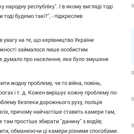
0
у народну республіку". І в якому вигляді тоді
 тоді будемо такі?", - підкреслив
в увагу на те, що керівництво України
ежності займалося лише особистим
е думало про населення, яке було змушене
0
ити жодну проблему, чи то війна, повінь,
рогах і т. д. Кожен вирішує кожну проблему по-
0
облему безпеки дорожнього руху, поліція
всіх, причому найчастіше ставить камери там,
те там простіше збирати "данину" з водіїв;
0
ити, обманюючи ці камери різними способами.