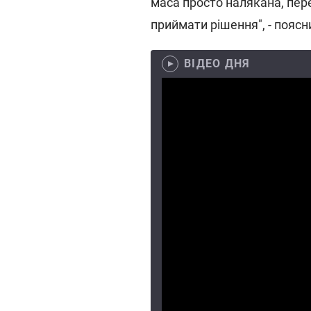
маса просто налякана, пер
приймати рішення", - поясн
ВІДЕО ДНЯ