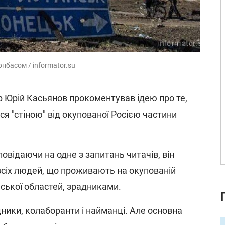
нбасом / informator.su
р
Юрій Касьянов
прокоментував ідею про те,
ися "стіною" від окупованої Росією частини
дповідаючи на одне з запитань читачів, він
всіх людей, що проживають на окупованій
нської областей, зрадниками.
дники, колаборанти і найманці. Але основна