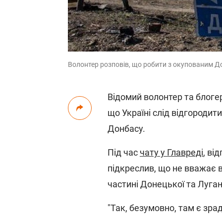
Волонтер розповів, що робити з окупованим До
Відомий волонтер та блоге
що Україні слід відгородит
Донбасу.
Під час
чату у Главреді
, ві
підкреслив, що не вважає 
частині Донецької та Луга
"Так, безумовно, там є зра