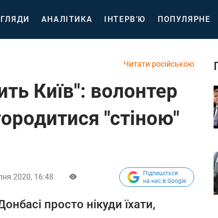
ГЛЯДИ
АНАЛІТИКА
ІНТЕРВ’Ю
ПОПУЛЯРНЕ
Читати російською
ть Київ": волонтер
городитися "стіною"
Підпишіться
пня 2020, 16:48
на нас в Google
онбасі просто нікуди їхати,