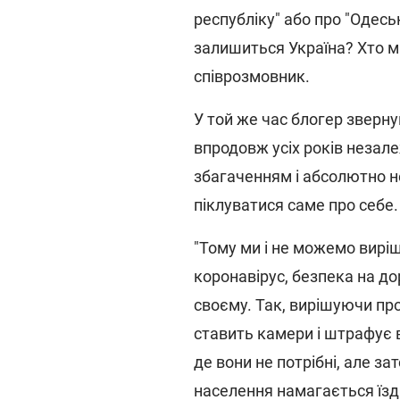
республіку" або про "Одеськ
залишиться Україна? Хто ми
співрозмовник.
У той же час блогер зверну
впродовж усіх років незал
збагаченням і абсолютно н
піклуватися саме про себе.
"Тому ми і не можемо виріш
коронавірус, безпека на до
своєму. Так, вирішуючи пр
ставить камери і штрафує 
де вони не потрібні, але за
населення намагається їзд