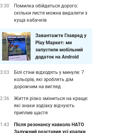
3:30
Помилка обійдеться дорого:
скільки листя можна видалити з
куща кабачків
Завантажте Главред у
Play Маркет: ми
запустили мобільний
додаток на Android
3:03
Білі стіни відходять у минуле: 7
кольорів, які зроблять дім
дорожчим на вигляд
2:36
Життя різко зміниться на краще:
які знаки зодіаку відчують
приплив щастя
1:43
Після резонансу навколо НАТО
Залужний розставив усі крапки