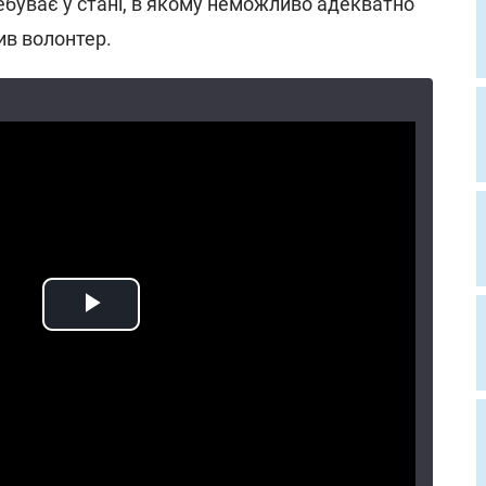
ебуває у стані, в якому неможливо адекватно
ив волонтер.