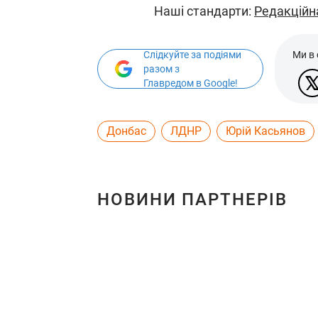
Наші стандарти:
Редакційн
Слідкуйте за подіями
Ми в
разом з
Главредом в Google!
Донбас
ЛДНР
Юрій Касьянов
НОВИНИ ПАРТНЕРІВ