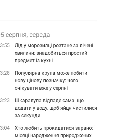
05 серпня, середа
3:55
Лід у морозилці розтане за лічені
хвилини: знадобиться простий
предмет із кухні
3:28
Популярна крупа може побити
нову цінову позначку: чого
очікувати вже у серпні
3:23
Шкаралупа відпаде сама: що
додати у воду, щоб яйця чистилися
за секунди
3:04
Хто любить прокидатися зарано:
місяці народження природжених