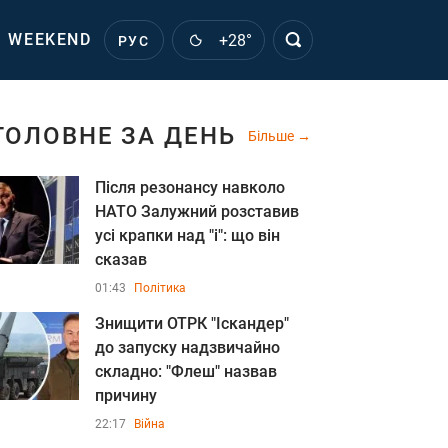
WEEKEND
+28°
РУС
ГОЛОВНЕ ЗА ДЕНЬ
Більше
Після резонансу навколо
НАТО Залужний розставив
усі крапки над "і": що він
сказав
01:43
Політика
Знищити ОТРК "Іскандер"
до запуску надзвичайно
складно: "Флеш" назвав
причину
22:17
Війна