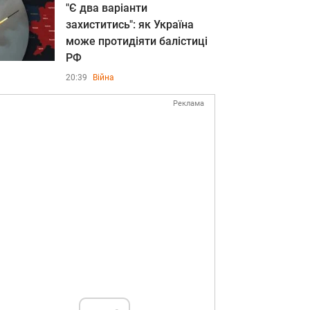
"Є два варіанти
захиститись": як Україна
може протидіяти балістиці
РФ
20:39
Війна
Реклама