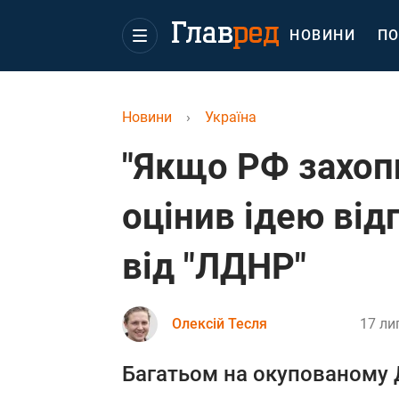
НОВИНИ
ПО
Новини
›
Україна
"Якщо РФ захопи
оцінив ідею від
від "ЛДНР"
Олексій Тесля
17 ли
Багатьом на окупованому Д