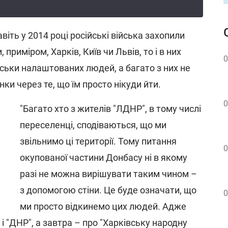
віть у 2014 році російські війська захопили
 приміром, Харків, Київ чи Львів, то і в них
0
ськи налаштованих людей, а багато з них не
ки через те, що їм просто нікуди йти.
0
"Багато хто з жителів "ЛДНР", в тому числі
переселенці, сподіваються, що ми
звільнимо ці території. Тому питання
0
окупованої частини Донбасу ні в якому
разі не можна вирішувати таким чином –
з допомогою стіни. Це буде означати, що
0
ми просто відкинемо цих людей. Адже
 і "ДНР", а завтра – про "Харківську народну