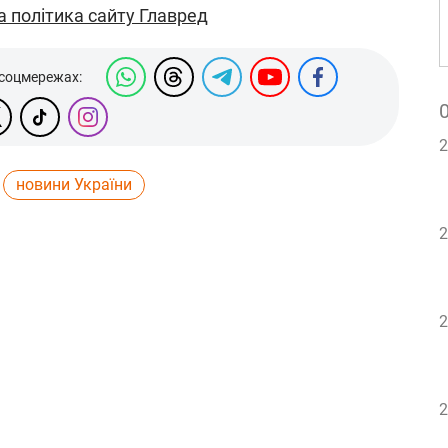
а політика сайту Главред
 соцмережах:
2
новини України
2
2
2