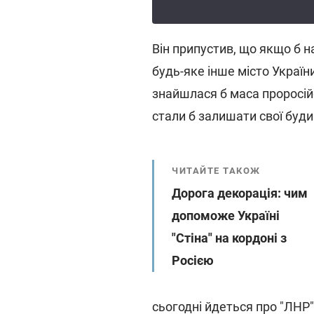
Він припустив, що якщо б на
будь-яке інше місто України,
знайшлася б маса проросій
стали б залишати свої будин
ЧИТАЙТЕ ТАКОЖ
Дорога декорація: чим
допоможе Україні
"Стіна" на кордоні з
Росією
сьогодні йдеться про "ЛНР"