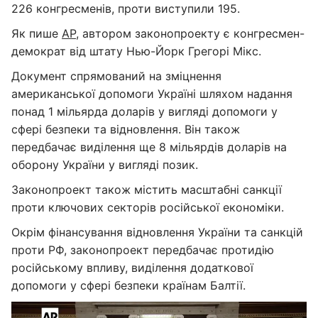
226 конгресменів, проти виступили 195.
Як пише
AP
, автором законопроекту є конгресмен-
демократ від штату Нью-Йорк Грегорі Мікс.
Документ спрямований на зміцнення
американської допомоги Україні шляхом надання
понад 1 мільярда доларів у вигляді допомоги у
сфері безпеки та відновлення. Він також
передбачає виділення ще 8 мільярдів доларів на
оборону України у вигляді позик.
Законопроект також містить масштабні санкції
проти ключових секторів російської економіки.
Окрім фінансування відновлення України та санкцій
проти РФ, законопроект передбачає протидію
російському впливу, виділення додаткової
допомоги у сфері безпеки країнам Балтії.