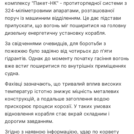
комплексу "Пакет-НК" - протиторпедної системи з
324-міліметровими апаратами, розташованої
поруч із машинним відділенням. Це дає підстави
припускати, що вогонь міг поширитися на головну
дизельну енергетичну установку корабля.
За свідченнями очевидців, для боротьби з
пожежею було задіяно від чотирьох до п'яти
гідрантів. Однак до моменту початку гасіння вогонь
вже встиг поширитися по внутрішніх приміщеннях
судна.
Фахівці зазначають, що тривалий вплив високих
температур істотно знижує міцність металевих
конструкцій, а подальше затоплення водою
прискорює процеси корозії. У таких умовах
відновлення корабля стає вкрай складним і
дорогим завданням.
Згідно з наявною інформацією, удар по корвету