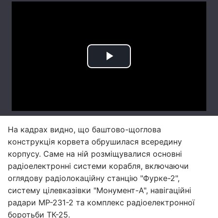
На кадрах видно, що баштово-щоглова
конструкція корвета обрушилася всередину
корпусу. Саме на ній розміщувалися основні
радіоелектронні системи корабля, включаючи
оглядову радіолокаційну станцію "Фурке-2",
систему цілевказівки "Монумент-А", навігаційні
радари МР-231-2 та комплекс радіоелектронної
боротьби ТК-25.