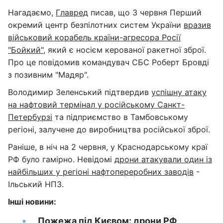
Нагадаємо,
Главред
писав, що 3 червня Перший
окремий центр безпілотних систем України
вразив
військовий корабель країни-агресора Росії
"Бойкий",
який є носієм керованої ракетної зброї.
Про це повідомив командувач СБС Роберт Бровді
з позивним "Мадяр".
Володимир Зеленський підтвердив
успішну атаку
на нафтовий термінал у російському Санкт-
Петербурзі
та підприємство в Тамбовському
регіоні, залучене до виробництва російської зброї.
Раніше, в ніч на 2 червня, у Краснодарському краї
РФ було гамірно. Невідомі
дрони атакували один із
найбільших у регіоні нафтопереробних заводів
-
Ільський НПЗ.
Інші новини:
Пожежа під Києвом: дрони РФ