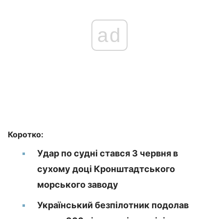
ad
Коротко:
Удар по судні стався 3 червня в
сухому доці Кронштадтського
морського заводу
Український безпілотник подолав