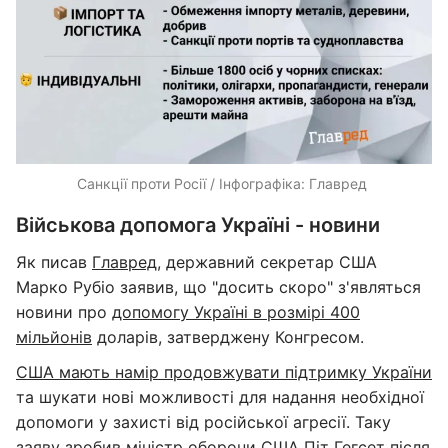
​Санкції проти Росії / Інфографіка: Главред ​
Військова допомога Україні - новини
Як писав
Главред
, державний секретар США
Марко Рубіо заявив, що "досить скоро" з'являться
новини про
допомогу Україні в розмірі 400
мільйонів
доларів, затверджену Конгресом.
США мають намір продовжувати підтримку України
та шукати нові можливості для надання необхідної
допомоги у захисті від російської агресії. Таку
заяву зробив міністр оборони США Піт Гегсет після