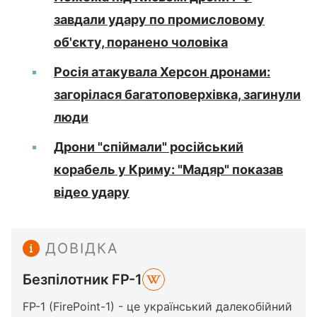
завдали удару по промисловому
об'єкту, поранено чоловіка
Росія атакувала Херсон дронами:
загорілася багатоповерхівка, загинули
люди
Дрони "спіймали" російський
корабель у Криму: "Мадяр" показав
відео удару
ДОВІДКА
Безпілотник FP-1
FP-1 (FirePoint-1) - це український далекобійний