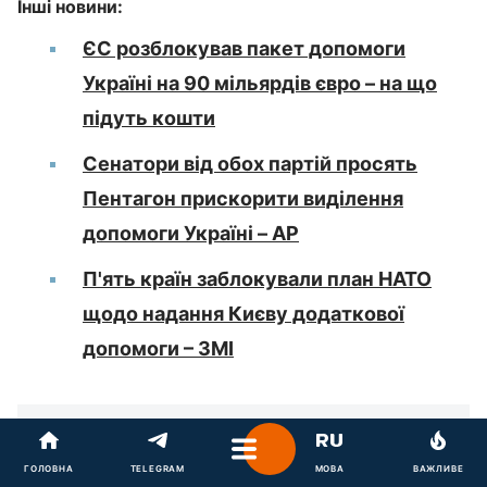
Інші новини:
ЄС розблокував пакет допомоги
Україні на 90 мільярдів євро – на що
підуть кошти
Сенатори від обох партій просять
Пентагон прискорити виділення
допомоги Україні – AP
П'ять країн заблокували план НАТО
щодо надання Києву додаткової
допомоги – ЗМІ
ДОВІДКА
ГОЛОВНА
TELEGRAM
МОВА
ВАЖЛИВЕ
Про джерело: The Hill