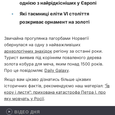
однією з найрідкісніших у Європі
Які таємниці еліти VI століття
розкриває орнамент на золоті
Звичайна прогулянка пагорбами Норвегії
обернулася на одну з найважливіших
археологічних знахідок
регіону за останні роки.
Турист виявив під корінням поваленого дерева
золота кобура для меча, яким понад 1500 років.
Про це повідомляє
Daily Galaxy
.
Якщо вам цікаво дізнатись більше цікавих
історичних фактів, рекомендуємо наш матеріал:
"Їв
кору і листя": прихована катастрофа Петра І, про
яку мовчать у Росії
.
ВІДЕО ДНЯ