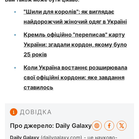
"Шили для королів": як виглядає
найдорожчий жіночий одяг в Україні
Кремль офіційно "переписав" карту
України: згадали кордон, якому було
25 років
Коли Україна востаннє розширювала
свої офіційні кордони: яке завдання
ставилось
ДОВІДКА
Про джерело: Daily Galaxy
Daily Galaxy
(dailygalaxy.com) - це науково-