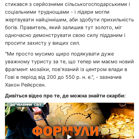
стикався з серйозними сільськогосподарськими і
соціальними труднощами - і лідери могли
жертвувати найціннішим, аби здобути прихильність
богів. Правитель, який залишив тут золото, міг
одночасно демонструвати свою силу підданим і
просити захисту у вищих сил.
"Ми просто мусимо щиро подякувати дуже
уважному туристу за те, що тепер ми маємо новий
фрагмент мозаїки, пов'язаний із центром влади в
Гові в період від 200 до 550 р. н. е.", - зазначив
Хакон Рейєрсен.
Дивіться відео про те, де можна знайти скарби: