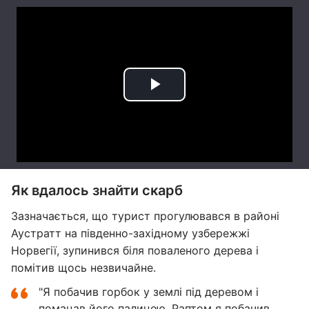
Як вдалось знайти скарб
Зазначається, що турист прогулювався в районі
Аустратт на південно-західному узбережжі
Норвегії, зупинився біля поваленого дерева і
помітив щось незвичайне.
"Я побачив горбок у землі під деревом і
помацав його палицею. Раптом я побачив