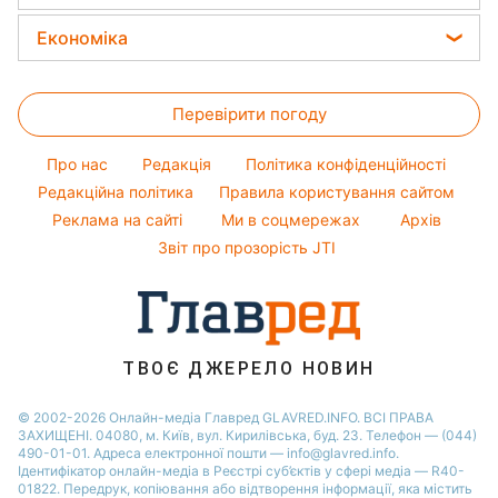
Погода на сьогодні
Салати
Новини Рівного
Фарбування волосся
Софія Ротару
Усе про сало
Погода на завтра
Економіка
Новини Дніпра
Гарний манікюр
Ольга Сумська
Прання
Пилова буря
Новини Запоріжжя
Ціни на продукти
Модні помилки
Філіп Кіркоров
Прибирання
Перевірити погоду
Грошова допомога
Новини моди
Олена Зеленська
Кімнатні рослини
Тарифи
Поради від Андре Тана
Ані Лорак
Про нас
Редакція
Політика конфіденційності
Авто
Курс валют
Редакційна політика
Правила користування сайтом
Кейт Міддлтон
Реклама на сайті
Ми в соцмережах
Архів
Алла Пугачова
Звіт про прозорість JTI
ТВОЄ ДЖЕРЕЛО НОВИН
© 2002-2026 Онлайн-медіа Главред GLAVRED.INFO. ВСІ ПРАВА
ЗАХИЩЕНІ. 04080, м. Київ, вул. Кирилівська, буд. 23. Телефон — (044)
490-01-01. Адреса електронної пошти — info@glavred.info.
Ідентифікатор онлайн-медіа в Реєстрі суб’єктів у сфері медіа — R40-
01822.
Передрук, копіювання або відтворення інформації, яка містить