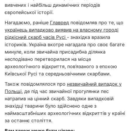
вивчених і найбільш динамічних періодів
європейської історії.
Нагадаємо, раніше
Главред
повідомляв про те, що
українець випадково виявив на власному городі
рідкісний скарб часів Русі
- знахідка вразила
істориків. Україна вкотре нагадала про своє багате
минуле, коли звичайна присадибна ділянка
несподівано перетворилася на місце
археологічного відкриття, пов’язаного з епохою
Київської Русі та середньовічними скарбами.
Також повідомлялося про
незвичайний випадок у
Польщі
, де під час звичайної прогулянки пес
натрапив на цінний скарб. Завдяки випадковій
знахідці тварини було здійснено одне з
наймасштабніших археологічних відкриттів у країні
за останнє століття.
Вам також може бути цікаво: