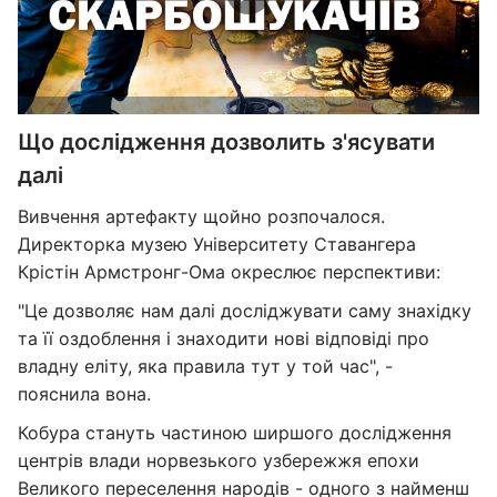
Що дослідження дозволить з'ясувати
далі
Вивчення артефакту щойно розпочалося.
Директорка музею Університету Ставангера
Крістін Армстронг-Ома окреслює перспективи:
"Це дозволяє нам далі досліджувати саму знахідку
та її оздоблення і знаходити нові відповіді про
владну еліту, яка правила тут у той час", -
пояснила вона.
Кобура стануть частиною ширшого дослідження
центрів влади норвезького узбережжя епохи
Великого переселення народів - одного з найменш