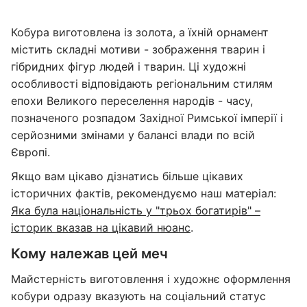
Кобура виготовлена із золота, а їхній орнамент
містить складні мотиви - зображення тварин і
гібридних фігур людей і тварин. Ці художні
особливості відповідають регіональним стилям
епохи Великого переселення народів - часу,
позначеного розпадом Західної Римської імперії і
серйозними змінами у балансі влади по всій
Європі.
Якщо вам цікаво дізнатись більше цікавих
історичних фактів, рекомендуємо наш матеріал:
Яка була національність у "трьох богатирів" –
історик вказав на цікавий нюанс
.
Кому належав цей меч
Майстерність виготовлення і художнє оформлення
кобури одразу вказують на соціальний статус