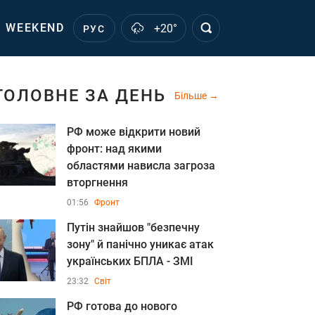
WEEKEND
+20°
РУС
ГОЛОВНЕ ЗА ДЕНЬ
Більше
РФ може відкрити новий
фронт: над якими
областями нависла загроза
вторгнення
01:56
Фронт
Путін знайшов "безпечну
зону" й панічно уникає атак
українських БПЛА - ЗМІ
23:32
Світ
РФ готова до нового