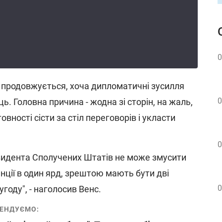
0
а продовжується, хоча дипломатичні зусилля
0
ь. Головна причина - жодна зі сторін, на жаль,
вності сісти за стіл переговорів і укласти
0
зидента Сполучених Штатів не може змусити
ції в один ярд, зрештою мають бути дві
0
угоду", - наголосив Венс.
ЕНДУЄМО: