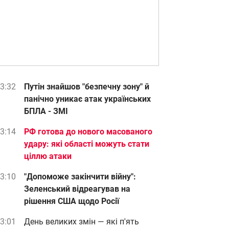
3:32
Путін знайшов "безпечну зону" й
панічно уникає атак українських
БПЛА - ЗМІ
3:14
РФ готова до нового масованого
удару: які області можуть стати
ціллю атаки
3:10
"Допоможе закінчити війну":
Зеленський відреагував на
рішення США щодо Росії
3:01
День великих змін — які п'ять