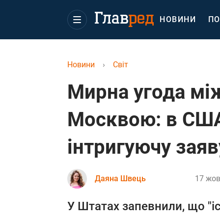
НОВИНИ
ПО
Новини
›
Світ
Мирна угода мі
Москвою: в СШ
інтригуючу заяв
Даяна Швець
17 жов
У Штатах запевнили, що "іс