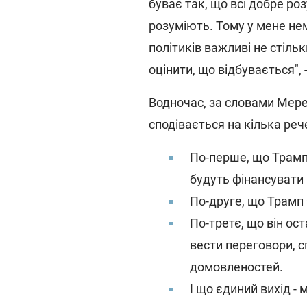
буває так, що всі добре ро
розуміють. Тому у мене нем
політиків важливі не стільк
оцінити, що відбувається", 
Водночас, за словами Мере
сподівається на кілька реч
По-перше, що Трамп
будуть фінансувати 
По-друге, що Трамп 
По-третє, що він ос
вести переговори, 
домовленостей.
І що єдиний вихід -