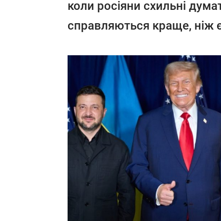
коли росіяни схильні дума
справляються краще, ніж є