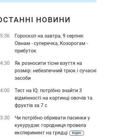
ОСТАННІ НОВИНИ
5:36
Гороскоп на завтра, 9 серпня:
Овнам - суперечка, Козорогам -
прибуток
4:30
Як розносити тісне взуття на
розмір: небезпечний трюк і сучасні
засоби
4:00
Тест на IQ: потрібно знайти 3
відмінності на картинці овочів та
фруктів за 7 с
3:30
Чи потрібно обривати пасинки у
кукурудзи: городниця провела
експеримент на грядці
відео