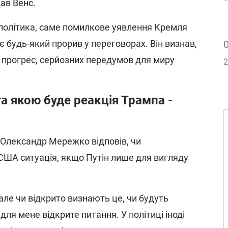
дав Венс.
політика, саме помилкове уявлення Кремля
є будь-який прорив у переговорах. Він визнав,
 прогрес, серйозних передумов для миру
2
та якою буде реакція Трампа -
Олександр Мережко відповів, чи
США ситуація, якщо Путін лише для вигляду
але чи відкрито визнають це, чи будуть
для мене відкрите питання. У політиці іноді