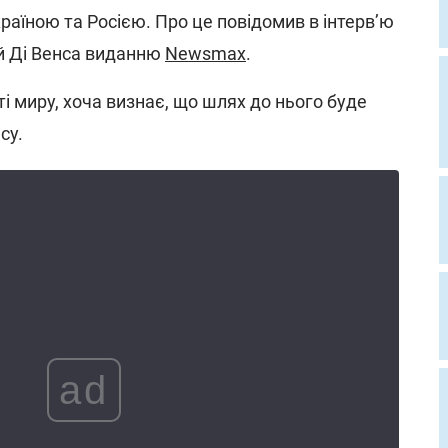
раїною та Росією. Про це повідомив в інтерв’ю
й Ді Венса виданню
Newsmax
.
і миру, хоча визнає, що шлях до нього буде
су.
ad