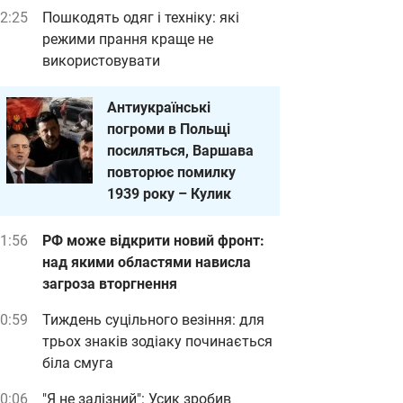
2:25
Пошкодять одяг і техніку: які
режими прання краще не
використовувати
Антиукраїнські
погроми в Польщі
посиляться, Варшава
повторює помилку
1939 року – Кулик
1:56
РФ може відкрити новий фронт:
над якими областями нависла
загроза вторгнення
0:59
Тиждень суцільного везіння: для
трьох знаків зодіаку починається
біла смуга
0:06
"Я не залізний": Усик зробив