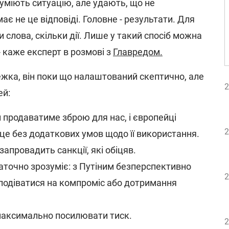
зуміють ситуацію, але удають, що не
ає не це відповіді. Головне - результати. Для
и слова, скільки дії. Лише у такий спосіб можна
- каже експерт в розмові з
Главредом.
жка, він поки що налаштований скептично, але
2
ей:
 продаватиме зброю для нас, і європейці
2
це без додаткових умов щодо її використання.
запровадить санкції, які обіцяв.
таточно зрозуміє: з Путіним безперспективно
2
сподіватися на компроміс або дотримання
 максимально посилювати тиск.
2