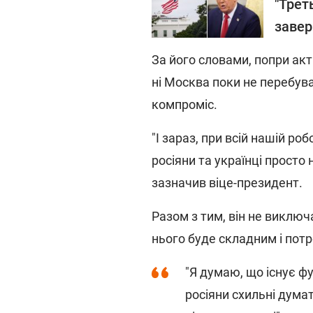
"Трет
завер
За його словами, попри акт
ні Москва поки не перебува
компроміс.
"І зараз, при всій нашій ро
росіяни та українці просто 
зазначив віце-президент.
Разом з тим, він не виклю
нього буде складним і пот
"Я думаю, що існує ф
росіяни схильні дума