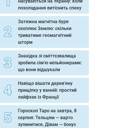
насуваються на Україну: коли
похолодання витіснить спеку
Затяжна магнітна буря
охоплює Землю: скільки
триватиме геомагнітний
шторм
Знахідка зі сміттєзвалища
зробила сім’ю мільйонерами:
що вони відшукали
Навіщо вішати дерев'яну
прищіпку у ванній: простий
лайфхак із Франції
Гороскоп Таро на завтра, 8
серпня: Тельцям — варто
зупинитися, Дівам — бонус