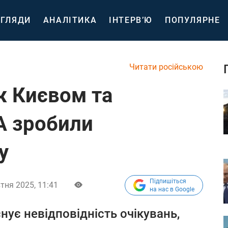
ГЛЯДИ
АНАЛІТИКА
ІНТЕРВ’Ю
ПОПУЛЯРНЕ
Читати російською
ж Києвом та
А зробили
у
Підпишіться
тня 2025, 11:41
на нас в Google
нує невідповідність очікувань,