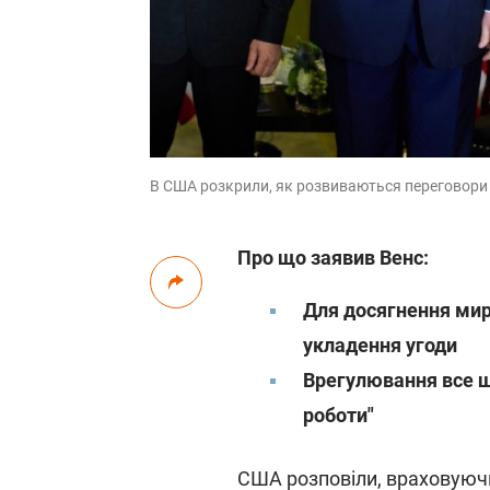
В США розкрили, як розвиваються переговори пр
Про що заявив Венс:
Для досягнення миру
укладення угоди
Врегулювання все щ
роботи"
США розповіли, враховуючи