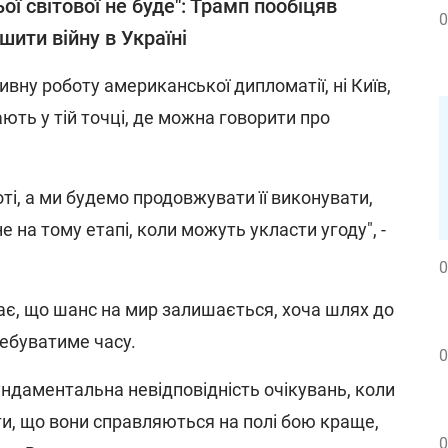
ьої світової не буде": Трамп пообіцяв
0
шити війну в Україні
ивну роботу американської дипломатії, ні Київ,
ють у тій точці, де можна говорити про
боті, а ми будемо продовжувати її виконувати,
не на тому етапі, коли можуть укласти угоду", -
0
чає, що шанс на мир залишається, хоча шлях до
ребуватиме часу.
0
ундаментальна невідповідність очікувань, коли
ти, що вони справляються на полі бою краще,
0