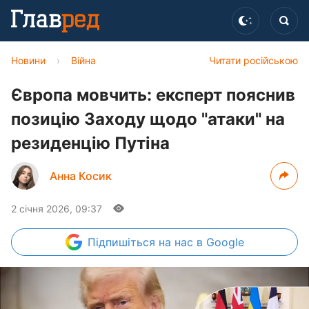
Новини
›
Війна
Читати російською
Європа мовчить: експерт пояснив
позицію Заходу щодо "атаки" на
резиденцію Путіна
Анна Косик
2 січня 2026, 09:37
Підпишіться
на нас в Google