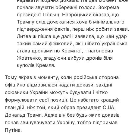
надавати жодних доказів. На цей момент вже
почали звучати обережні голоси. Зокрема
президент Польщі Навроцький сказав, що
Трампу слід дочекатися хоча б мінімального
підтвердження фактів, перш ніж робити заяви.
Литва ж пішла ще далі і заявила, що цей удар
такий самий фейковий, як і нібито українська
атака дронами по Кремлю", - наголосив
Жовтенко, згадуючи вибухи дронів біля
куполів Кремля.
Тому якраз з моменту, коли російська сторона
офіційно відмовилася надати докази, західні
союзники України можуть будувати і чітко
формулювати свої позиції. Це набагато кращий
план дій, ніж той, який обрав президент США
Дональд Трамп. Адже він без будь-яких доказів
почав звинувачувати Україну, тобто підтримав
Путіна.