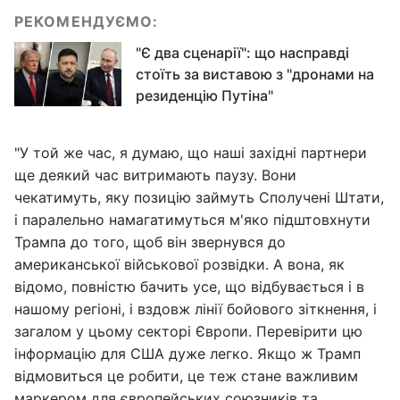
РЕКОМЕНДУЄМО:
"Є два сценарії": що насправді
стоїть за виставою з "дронами на
резиденцію Путіна"
"У той же час, я думаю, що наші західні партнери
ще деякий час витримають паузу. Вони
чекатимуть, яку позицію займуть Сполучені Штати,
і паралельно намагатимуться м'яко підштовхнути
Трампа до того, щоб він звернувся до
американської військової розвідки. А вона, як
відомо, повністю бачить усе, що відбувається і в
нашому регіоні, і вздовж лінії бойового зіткнення, і
загалом у цьому секторі Європи. Перевірити цю
інформацію для США дуже легко. Якщо ж Трамп
відмовиться це робити, це теж стане важливим
маркером для європейських союзників та