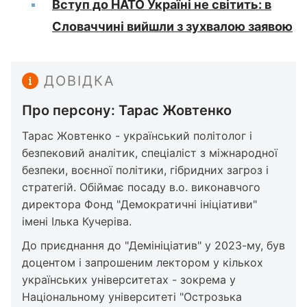
Вступ до НАТО Україні не світить: в
Словаччині вийшли з зухвалою заявою
ДОВІДКА
Про персону: Тарас Жовтенко
Тарас Жовтенко - український політолог і
безпековий аналітик, спеціаліст з міжнародної
безпеки, воєнної політики, гібридних загроз і
стратегій. Обіймає посаду в.о. виконавчого
директора Фонд "Демократичні ініціативи"
імені Ілька Кучеріва.
До приєднання до "Демініціатив" у 2023-му, був
доцентом і запрошеним лектором у кількох
українських університетах - зокрема у
Національному університеті "Острозька