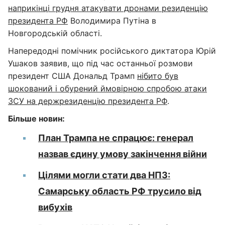
наприкінці грудня атакувати дронами резиденцію
президента РФ
Володимира Путіна в
Новгородській області.
Напередодні помічник російського диктатора Юрій
Ушаков заявив, що під час останньої розмови
президент США Дональд Трамп
нібито був
шокований і обурений ймовірною спробою атаки
ЗСУ на держрезиденцію президента РФ
.
Більше новин:
План Трампа не спрацює: генерал
назвав єдину умову закінчення війни
Цілями могли стати два НПЗ:
Самарську область РФ трусило від
вибухів