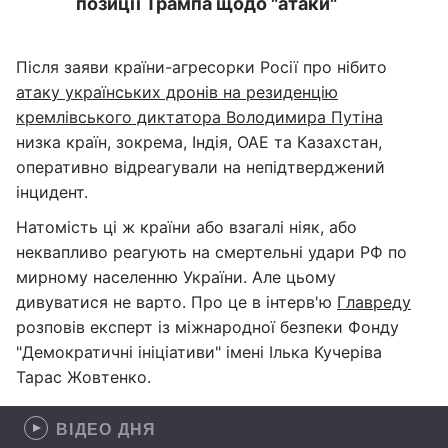
позиції Трампа щодо "атаки"
Після заяви країни-агресорки Росії про нібито
атаку українських дронів на резиденцію
кремлівського диктатора Володимира Путіна
низка країн, зокрема, Індія, ОАЕ та Казахстан,
оперативно відреагували на непідтверджений
інцидент.
Натомість ці ж країни або взагалі ніяк, або
неквапливо реагують на смертельні удари РФ по
мирному населенню України. Але цьому
дивуватися не варто. Про це в інтерв'ю
Главреду
розповів експерт із міжнародної безпеки Фонду
"Демократичні ініціативи" імені Ілька Кучеріва
Тарас Жовтенко.
ВІДЕО ДНЯ