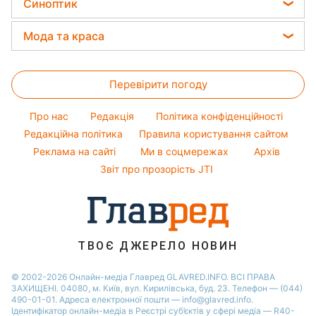
Оптичні ілюзії
Синоптик
Новини Львова
Авто
Святкове меню
Алла Пугачова
Грошова допомога
Народні прикмети
Новини Дніпра
Прогноз погоди
Прання
Мода та краса
Максим Галкін
Тарифи
Новини Тернополя
Магнітні бурі
Кімнатні рослини
Настя Каменських
Жіночі стрижки
Курс валют
Новини Житомира
Погода на сьогодні
Перевірити погоду
Фарбування волосся
Новини Одеси
Погода на завтра
Гарний манікюр
Про нас
Редакція
Політика конфіденційності
Пилова буря
Модні помилки
Редакційна політика
Правила користування сайтом
Реклама на сайті
Ми в соцмережах
Архів
Новини моди
Звіт про прозорість JTI
Поради від Андре Тана
ТВОЄ ДЖЕРЕЛО НОВИН
© 2002-2026 Онлайн-медіа Главред GLAVRED.INFO. ВСІ ПРАВА
ЗАХИЩЕНІ. 04080, м. Київ, вул. Кирилівська, буд. 23. Телефон — (044)
490-01-01. Адреса електронної пошти — info@glavred.info.
Ідентифікатор онлайн-медіа в Реєстрі суб’єктів у сфері медіа — R40-