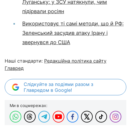
Луганську: у ЗСУ натякнули, чим
підірвали росіян
Використовує ті самі методи, що й РФ:
Зеленський засудив атаку Ірану і
звернувся до США
Наші стандарти:
Редакційна політика сайту
Главред
Слідкуйте за подіями разом з
Главредом в Google!
Ми в соцмережах: