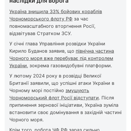
наслідки для ворога
Україна знищила 33% бойових кораблів
Чорноморського флоту РФ
за час
повномасштабного вторгнення Росії,
відзвітував Стратком ЗСУ.
У січні глава Управління розвідки України
Кирило Буданов заявив, що
північна частина
Чорного моря вже перебуває під контролем
України
, зокрема газовидобувні платформи.
У лютому 2024 року в розвідці Великої
Британії заявили, що успішні атаки України в
Чорному морі постійно
змушують
Чорноморський флот Росії відступати
. Після
припинення зернової ініціативи, Україна зуміла
встановити своє домінування в західній частині
Чорного моря.
Крім того, робота ЧФ РФ зараз сильно