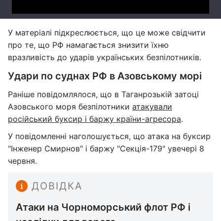
У матеріалі підкреслюється, що це може свідчити
про те, що РФ намагається знизити їхню
вразливість до ударів українських безпілотників.
Удари по суднах РФ в Азовському морі
Раніше повідомлялося, що в Таганрозькій затоці
Азовського моря безпілотники
атакували
російський буксир і баржу країни-агресора
.
У повідомленні наголошується, що атака на буксир
"Інженер Смирнов" і баржу "Секція-179" увечері 8
червня.
ДОВІДКА
Атаки на Чорноморський флот РФ і