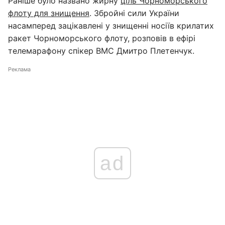
Раніше було названо жирну
ціль Чорноморського
флоту для знищення
. Збройні сили України
насамперед зацікавлені у знищенні носіїв крилатих
ракет Чорноморського флоту, розповів в ефірі
телемарафону спікер ВМС Дмитро Плетенчук.
Реклама
ad