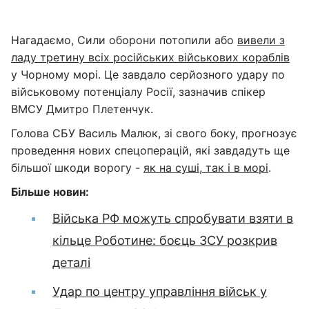
Нагадаємо, Сили оборони потопили або
вивели з
ладу третину всіх російських військових кораблів
у Чорному морі. Це завдало серйозного удару по
військовому потенціалу Росії, зазначив спікер
ВМСУ Дмитро Плетенчук.
Голова СБУ Василь Малюк, зі свого боку, прогнозує
проведення нових спецоперацій, які завдадуть ще
більшої шкоди ворогу -
як на суші, так і в морі
.
Більше новин:
Війська РФ можуть спробувати взяти в
кільце Роботине: боєць ЗСУ розкрив
деталі
Удар по центру управління військ у