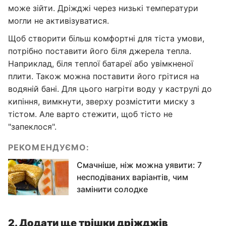
може зійти. Дріжджі через низькі температури
могли не активізуватися.
Щоб створити більш комфортні для тіста умови,
потрібно поставити його біля джерела тепла.
Наприклад, біля теплої батареї або увімкненої
плити. Також можна поставити його грітися на
водяній бані. Для цього нагріти воду у каструлі до
кипіння, вимкнути, зверху розмістити миску з
тістом. Але варто стежити, щоб тісто не
"запеклося".
РЕКОМЕНДУЄМО:
Смачніше, ніж можна уявити: 7
несподіваних варіантів, чим
замінити солодке
2. Додати ще трішки дріжджів