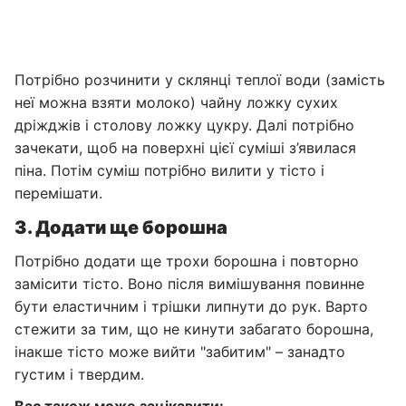
Потрібно розчинити у склянці теплої води (замість
неї можна взяти молоко) чайну ложку сухих
дріжджів і столову ложку цукру. Далі потрібно
зачекати, щоб на поверхні цієї суміші з’явилася
піна. Потім суміш потрібно вилити у тісто і
перемішати.
3. Додати ще борошна
Потрібно додати ще трохи борошна і повторно
замісити тісто. Воно після вимішування повинне
бути еластичним і трішки липнути до рук. Варто
стежити за тим, що не кинути забагато борошна,
інакше тісто може вийти "забитим" – занадто
густим і твердим.