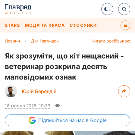
STARS
МОДА ТА КРАСА
СТОСУНКИ
Новини
›
Дім і затишок
Читати російською
Як зрозуміти, що кіт нещасний -
ветеринар розкрила десять
маловідомих ознак
Юрій Берендій
18 лютого 2026, 19:33
Підпишіться
на нас в Google