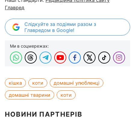
Наші стандарти:
Редакційна політика сайту
Главред
Слідкуйте за подіями разом з
Главредом в Google!
Ми в соцмережах:
кішка
коти
домашні улюбленці
домашні тварини
коти
НОВИНИ ПАРТНЕРІВ