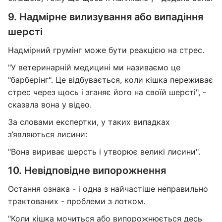
9. Надмірне вилизування або випадіння
шерсті
Надмірний грумінг може бути реакцією на стрес.
"У ветеринарній медицині ми називаємо це
"барберінг". Це відбувається, коли кішка переживає
стрес через щось і зганяє його на своїй шерсті", -
сказала вона у відео.
За словами експертки, у таких випадках
з’являються лисини:
"Вона вириває шерсть і утворює великі лисини".
10. Невідповідне випорожнення
Остання ознака - і одна з найчастіше неправильно
трактованих - проблеми з лотком.
"Коли кішка мочиться або випорожнюється десь