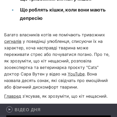
Що роблять кішки, коли вони мають
депресію
Багато власників котів не помічають тривожних
сигналів
у поведінці улюбленця, списуючи їх на
характер, хоча насправді тварина може
переживати стрес або почуватися погано. Про те,
як зрозуміти, що кіт нещасний, розповіла
зооекспертка та ветеринарка проєкту "Cats"
доктор Сара Вутен у відео на
YouTube
. Вона
назвала десять ознак, які свідчать про емоційний
або фізичний дискомфорт тварини.
Главред
з'ясував, як зрозуміти, що кіт нещасний.
ВІДЕО ДНЯ