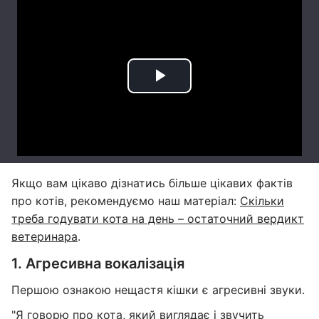
Якщо вам цікаво дізнатись більше цікавих фактів
про котів, рекомендуємо наш матеріал:
Скільки
треба годувати кота на день – остаточний вердикт
ветеринара
.
1. Агресивна вокалізація
Першою ознакою нещастя кішки є агресивні звуки.
"Я говорю про кота, який виглядає і звучить