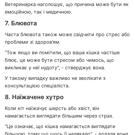
Ветеринарка наголошує, що причина може бути як
емоційною, так і медичною.
7. Блювота
Часта блювота також може свідчити про стрес або
проблеми зі здоров’ям.
"Тож якщо ви помітили, що ваша кішка частіше
блює, це може бути стресом або чимось, що
викликає у неї нудоту", - стверджує вона.
У такому випадку важливо не зволікати з
консультацією спеціаліста.
8. Наїжачене хутро
Коли кіт наїжачує шерсть або хвіст, він
намагається виглядати більшим через страх.
"Це означає, що кішка намагається виглядати
більшою, тому що щось її налякало", - додала вона.