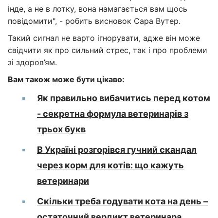
інде, а не в лотку, вона намагається вам щось
повідомити", - робить висновок Сара Вутер.
Такий сигнал не варто ігнорувати, адже він може
свідчити як про сильний стрес, так і про проблеми
зі здоров’ям.
Вам також може бути цікаво:
Як правильно вибачитись перед котом
- секретна формула ветеринарів з
трьох букв
В Україні розгорівся гучний скандал
через корм для котів: що кажуть
ветеринари
Скільки треба годувати кота на день –
остаточний вердикт ветеринара