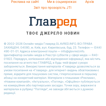
Реклама на сайті
Ми в соцмережах
Архів
Авто
Новини Запоріжжя
Звіт про прозорість JTI
ТВОЄ ДЖЕРЕЛО НОВИН
© 2002-2026 Онлайн-медіа Главред GLAVRED.INFO. ВСІ ПРАВА
ЗАХИЩЕНІ. 04080, м. Київ, вул. Кирилівська, буд. 23. Телефон — (044)
490-01-01. Адреса електронної пошти — info@glavred.info.
Ідентифікатор онлайн-медіа в Реєстрі суб’єктів у сфері медіа — R40-
01822.
Передрук, копіювання або відтворення інформації, яка містить
посилання на агентство ГЛАВРЕД, в будь-якій формi суворо
забороняється. Використання матеріалів «Главред» дозволяється за
умови посилання на «Главред». для інтернет-видань обов’язковим є
пряме, відкрите для пошукових систем, гіперпосилання в першому
абзаці на конкретний матеріал. Матеріали з плашками «Реклама»,
«Новини компаній», «Актуально», «Погляд», «Офіційно» публікуються
на комерційних або партнерських засадах. Точки зору, виражені в
матеріалах в рубриці "Погляди", не завжди збігаються з думкою
редакції.