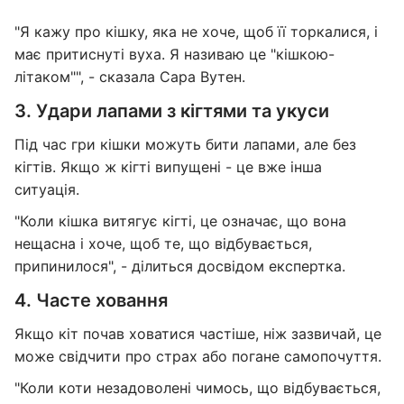
"Я кажу про кішку, яка не хоче, щоб її торкалися, і
має притиснуті вуха. Я називаю це "кішкою-
літаком"", - сказала Сара Вутен.
3. Удари лапами з кігтями та укуси
Під час гри кішки можуть бити лапами, але без
кігтів. Якщо ж кігті випущені - це вже інша
ситуація.
"Коли кішка витягує кігті, це означає, що вона
нещасна і хоче, щоб те, що відбувається,
припинилося", - ділиться досвідом експертка.
4. Часте ховання
Якщо кіт почав ховатися частіше, ніж зазвичай, це
може свідчити про страх або погане самопочуття.
"Коли коти незадоволені чимось, що відбувається,