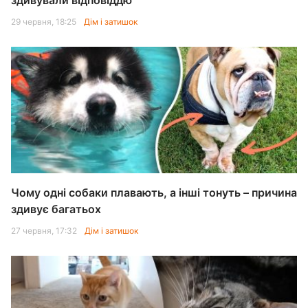
здивували відповіддю
29 червня, 18:25
Дім і затишок
Чому одні собаки плавають, а інші тонуть – причина
здивує багатьох
27 червня, 17:32
Дім і затишок