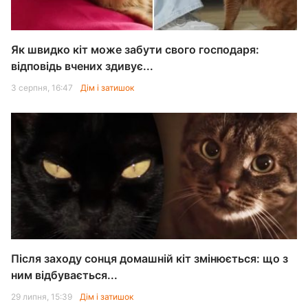
Як швидко кіт може забути свого господаря:
відповідь вчених здивує...
3 серпня, 16:47
Дім і затишок
Після заходу сонця домашній кіт змінюється: що з
ним відбувається...
29 липня, 15:39
Дім і затишок