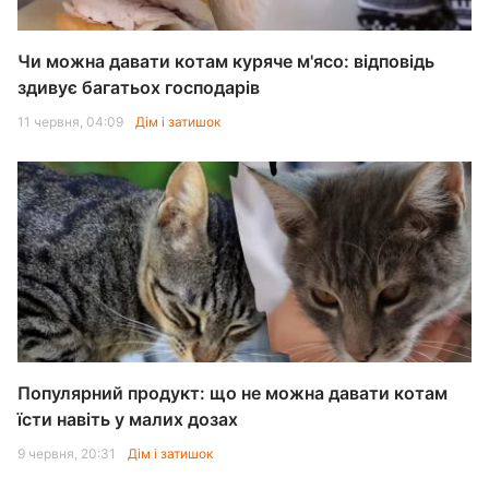
Чи можна давати котам куряче м'ясо: відповідь
здивує багатьох господарів
11 червня, 04:09
Дім і затишок
Популярний продукт: що не можна давати котам
їсти навіть у малих дозах
9 червня, 20:31
Дім і затишок