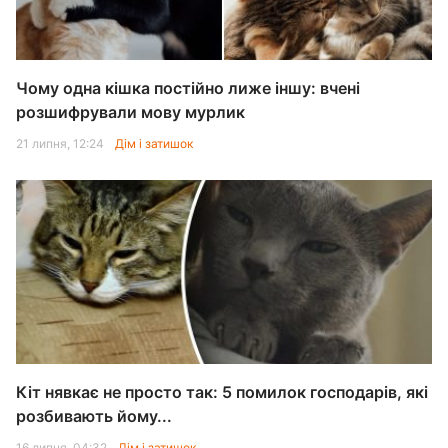
Чому одна кішка постійно лиже іншу: вчені
розшифрували мову мурлик
21 липня, 12:24
Дім і затишок
Кіт нявкає не просто так: 5 помилок господарів, які
розбивають йому...
16 липня, 04:32
Дім і затишок