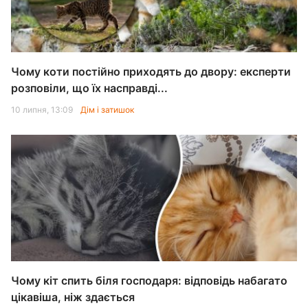
Чому коти постійно приходять до двору: експерти
розповіли, що їх насправді...
10 липня, 13:09
Дім і затишок
Чому кіт спить біля господаря: відповідь набагато
цікавіша, ніж здається