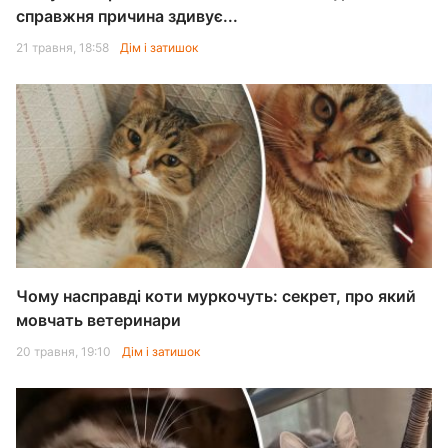
справжня причина здивує...
21 травня, 18:58
Дім і затишок
Чому насправді коти муркочуть: секрет, про який
мовчать ветеринари
20 травня, 19:10
Дім і затишок