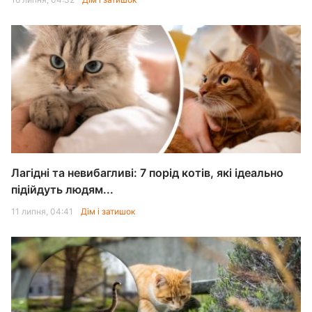
Лагідні та невибагливі: 7 порід котів, які ідеально
підійдуть людям...
11 липня, 04:41
Дім і затишок