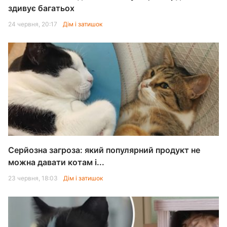
здивує багатьох
24 червня, 20:17
Дім і затишок
Серйозна загроза: який популярний продукт не
можна давати котам і...
23 червня, 18:03
Дім і затишок