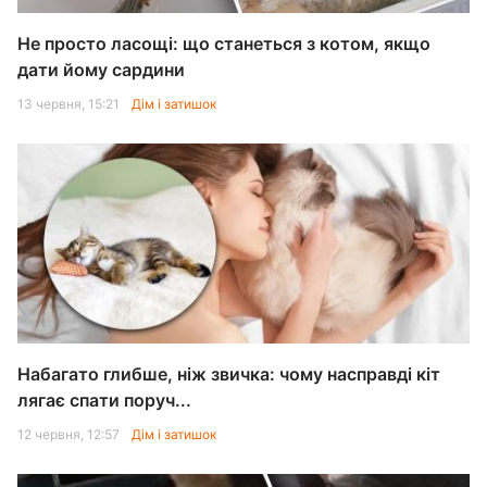
Не просто ласощі: що станеться з котом, якщо
дати йому сардини
13 червня, 15:21
Дім і затишок
Набагато глибше, ніж звичка: чому насправді кіт
лягає спати поруч...
12 червня, 12:57
Дім і затишок