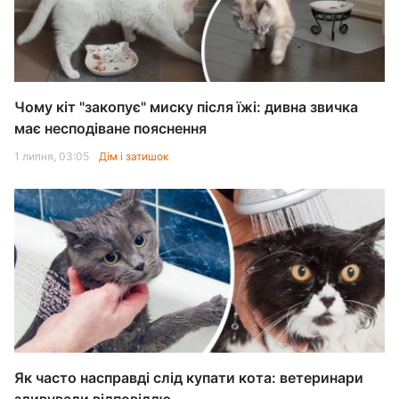
Чому кіт "закопує" миску після їжі: дивна звичка
має несподіване пояснення
1 липня, 03:05
Дім і затишок
Як часто насправді слід купати кота: ветеринари