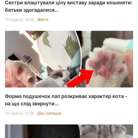
Сестри влаштували цілу виставу заради кошеняти:
батьки здогадалися...
19 червня, 18:26
Життя
Форма подушечок лап розкриває характер кота -
на що слід звернути...
18 червня, 17:28
Дім і затишок