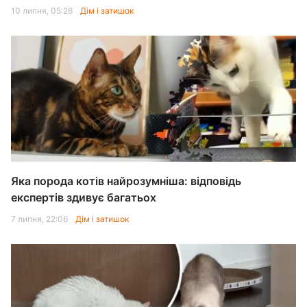
10 липня, 05:26
Дім і затишок
Яка порода котів найрозумніша: відповідь
експертів здивує багатьох
7 липня, 22:06
Дім і затишок