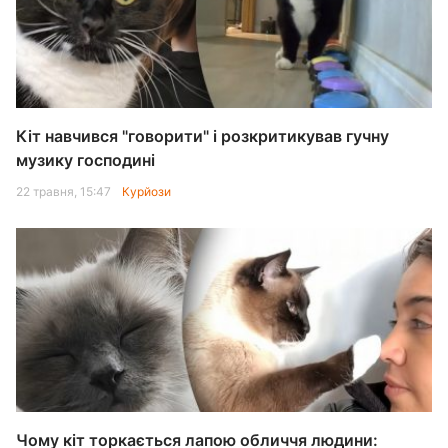
Кіт навчився "говорити" і розкритикував гучну
музику господині
22 травня, 15:47
Курйози
Чому кіт торкається лапою обличчя людини: