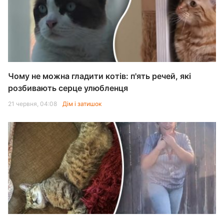
Чому не можна гладити котів: п'ять речей, які
розбивають серце улюбленця
21 червня, 04:08
Дім і затишок