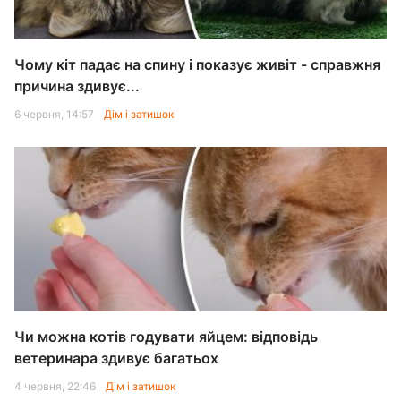
Чому кіт падає на спину і показує живіт - справжня
причина здивує...
6 червня, 14:57
Дім і затишок
Чи можна котів годувати яйцем: відповідь
ветеринара здивує багатьох
4 червня, 22:46
Дім і затишок