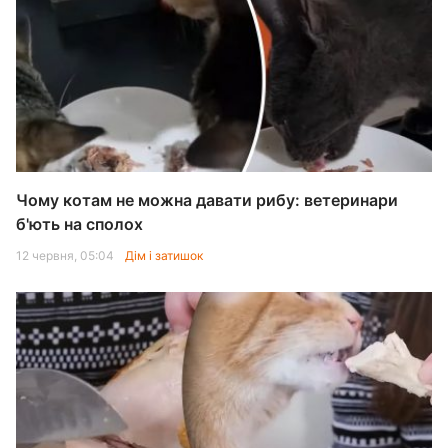
Чому котам не можна давати рибу: ветеринари
б'ють на сполох
12 червня, 05:04
Дім і затишок