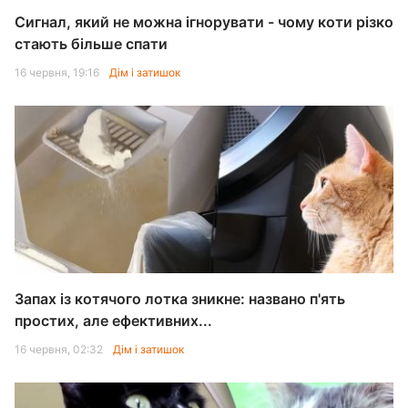
Сигнал, який не можна ігнорувати - чому коти різко
стають більше спати
16 червня, 19:16
Дім і затишок
Запах із котячого лотка зникне: названо п'ять
простих, але ефективних...
16 червня, 02:32
Дім і затишок