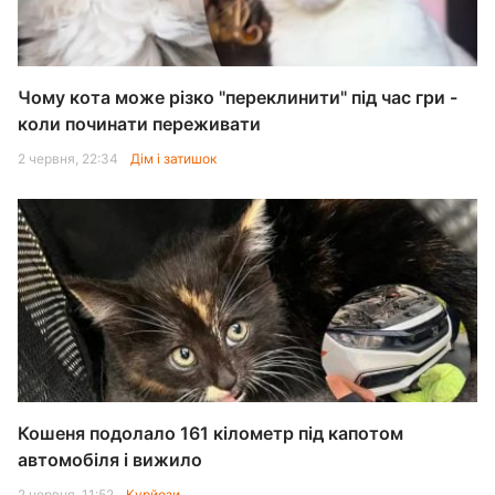
Чому кота може різко "переклинити" під час гри -
коли починати переживати
2 червня, 22:34
Дім і затишок
Кошеня подолало 161 кілометр під капотом
автомобіля і вижило
2 червня, 11:52
Курйози