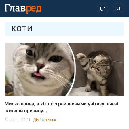
КОТИ
Миска повна, а кіт п’є з раковини чи унітазу: вчені
назвали причину...
7 серпня, 02:21
Дім і затишок