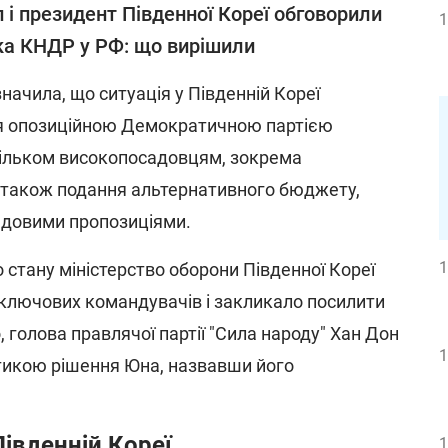
 і президент Південної Кореї обговорили
1
ка КНДР у РФ: що вирішили
начила, що ситуація у Південній Кореї
ня опозиційною Демократичною партією
кільком високопосадовцям, зокрема
 також подання альтернативного бюджету,
ядовими пропозиціями.
1
 стану міністерство оборони Південної Кореї
ключових командувачів і закликало посилити
, голова правлячої партії "Сила народу" Хан Дон
1
итикою рішення Юна, назвавши його
Південній Кореї
1