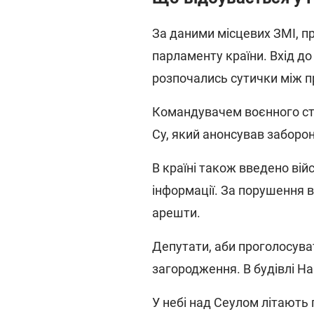
За даними місцевих ЗМІ, п
парламенту країни. Вхід до
розпочались сутички між 
Командувачем воєнного ст
Су, який анонсував заборону
В країні також введено вій
інформації. За порушення 
арешти.
Депутати, аби проголосуват
загородження. В будівлі Н
У небі над Сеулом літають 