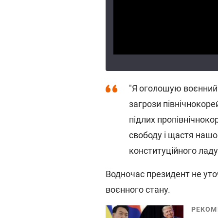
"Я оголошую воєнний 
загрози північнокоре
підлих пропівнічноко
свободу і щастя нашог
конституційного ладу"
Водночас президент не уто
воєнного стану.
РЕКОМ