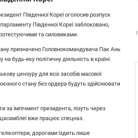
резидент Південної Кореї оголосив розпуск
 парламенту Південної Кореї заблоковано,
1
протестуючими та силовиками.
ану призначено Головнокомандувача Пак Ань
 на будь-яку політичну діяльність в країні.
ськову цензуру для всіх засобів масової
воєнного стану без ордера будуть здійснювати
и за імпічмент президента, лізуть через
ацасамблеї вже працює спецназ.
гелікоптери, дорогами їздить лише