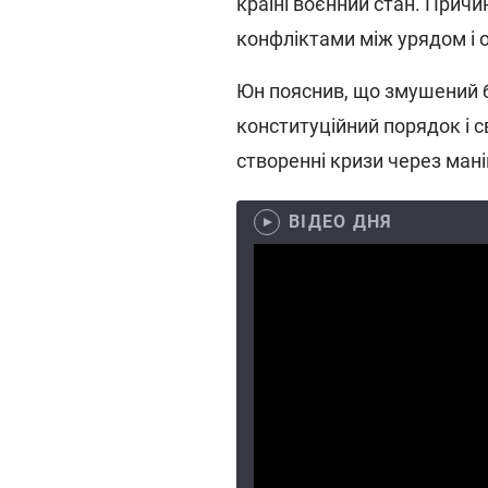
країні воєнний стан. Причи
конфліктами між урядом і 
Юн пояснив, що змушений б
конституційний порядок і с
створенні кризи через ман
ВІДЕО ДНЯ