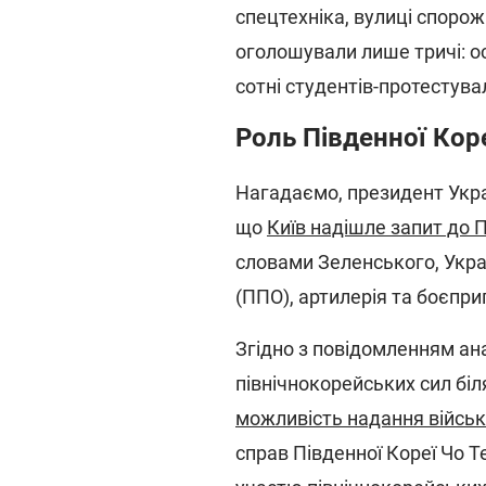
спецтехніка, вулиці спорожн
оголошували лише тричі: ос
сотні студентів-протестува
Роль Південної Кореї
Нагадаємо, президент Укр
що
Київ надішле запит до П
словами Зеленського, Украї
(ППО), артилерія та боєпри
Згідно з повідомленням ана
північнокорейських сил біл
можливість надання військ
справ Південної Кореї Чо Т