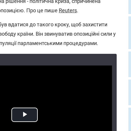
на рішення - політична криза, спричинена
опозицією. Про це пише
Reuters
.
ув вдатися до такого кроку, щоб захистити
вободу країни. Він звинуватив опозиційні сили у
іпуляції парламентськими процедурами.