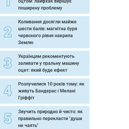
оцтом: лайфхак вирішує
поширену проблему
Коливання досягли майже
шести балів: магнітна буря
червоного рівня накрила
Землю
Українцям рекоментують
заливати у пральну машину
оцет: який буде ефект
Розлучилися 10 років тому: як
живуть Бандерас і Мелані
Гріффіт
Звучить природно й чисто: як
правильно перекласти "души
не чаять"