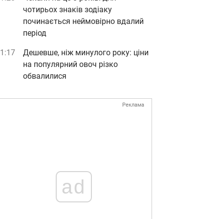
чотирьох знаків зодіаку
починається неймовірно вдалий
період
1:17
Дешевше, ніж минулого року: ціни
на популярний овоч різко
обвалилися
Реклама
ad