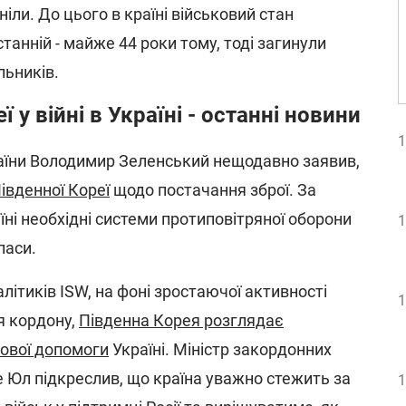
іли. До цього в країні військовий стан
танній - майже 44 роки тому, тоді загинули
льників.
 у війні в Україні - останні новини
1
аїни Володимир Зеленський нещодавно заявив,
івденної Кореї
щодо постачання зброї. За
ні необхідні системи протиповітряної оборони
1
паси.
літиків ISW, на фоні зростаючої активності
1
я кордону,
Південна Корея розглядає
ової допомоги
Україні. Міністр закордонних
е Юл підкреслив, що країна уважно стежить за
1