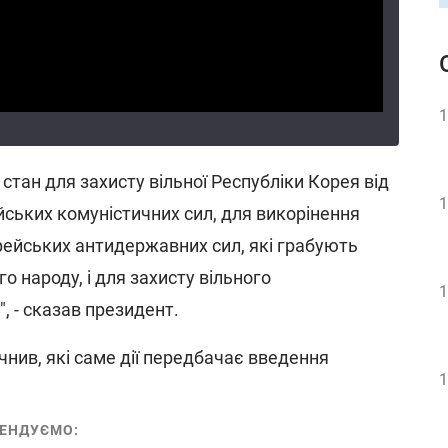
1
стан для захисту вільної Республіки Корея від
1
йських комуністичних сил, для викорінення
рейських антидержавних сил, які грабують
о народу, і для захисту вільного
1
, - сказав президент.
чнив, які саме дії передбачає введення
1
ЕНДУЄМО: