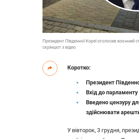
Президент Південної Кореї оголосив воєнний ст
скріншот з відео
Коротко:
Президент Південно
Вхід до парламенту
Введено цензуру дл
здійснювати арешт
У вівторок, 3 грудня, през