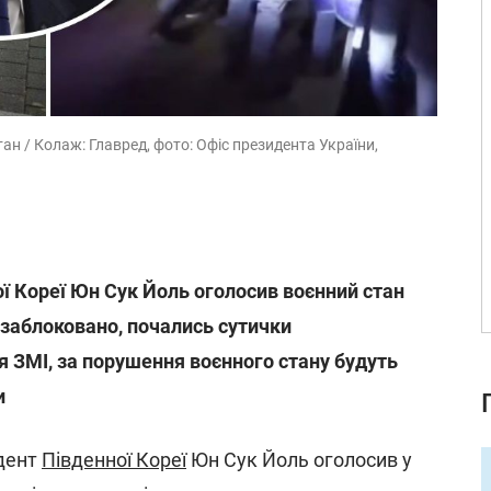
ан / Колаж: Главред, фото: Офіс президента України,
ї Кореї Юн Сук Йоль оголосив воєнний стан
 заблоковано, почались сутички
я ЗМІ, за порушення воєнного стану будуть
и
идент
Південної Кореї
Юн Сук Йоль оголосив у