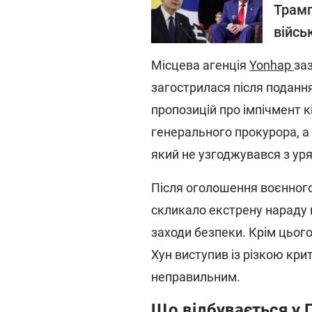
Трамп
війсь
Місцева агенція
Yonhap
заз
загострилася після подан
пропозицій про імпічмент 
генерального прокурора, а
який не узгоджувався з ур
Після оголошення воєнного
скликало екстрену нараду 
заходи безпеки. Крім цього
Хун виступив із різкою кр
неправильним.
Що відбувається у 