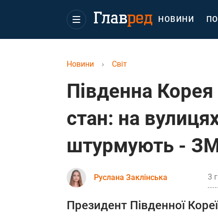
НОВИНИ
ПО
Новини
›
Світ
Південна Корея
стан: на вулиця
штурмують - ЗМ
3 
Руслана Заклінська
Президент Південної Кореї