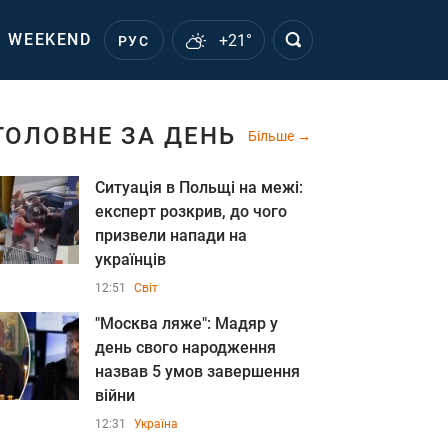
WEEKEND
+21°
РУС
ГОЛОВНЕ ЗА ДЕНЬ
Більше
Ситуація в Польщі на межі:
експерт розкрив, до чого
призвели напади на
українців
12:51
Світ
"Москва ляже": Мадяр у
день свого народження
назвав 5 умов завершення
війни
12:31
Україна