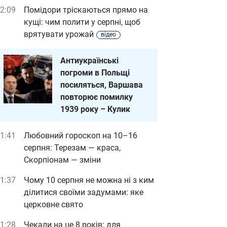
2:09
Помідори тріскаються прямо на
кущі: чим полити у серпні, щоб
врятувати урожай
відео
Антиукраїнські
погроми в Польщі
посиляться, Варшава
повторює помилку
1939 року – Кулик
1:41
Любовний гороскоп на 10–16
серпня: Терезам — краса,
Скорпіонам — зміни
1:37
Чому 10 серпня не можна ні з ким
ділитися своїми задумами: яке
церковне свято
1:28
Чекали на це 8 років: для