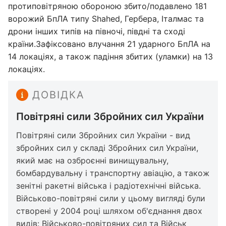
протиповітряною обороною збито/подавлено 181
ворожий БпЛА типу Shahed, Гербера, Італмас та
дрони інших типів на півночі, півдні та сході
країни.Зафіксовано влучання 21 ударного БпЛА на
14 локаціях, а також падіння збитих (уламки) на 13
локаціях.
ДОВІДКА
Повітряні сили Збройних сил України
Повітряні сили Збройних сил України - вид
збройних сил у складі Збройних сил України,
який має на озброєнні винищувальну,
бомбардувальну і транспортну авіацію, а також
зенітні ракетні війська і радіотехнічні війська.
Військово-повітряні сили у цьому вигляді були
створені у 2004 році шляхом об'єднання двох
видів: Військово-повітряних сил та Військ