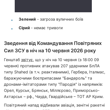
Зелений
- загроза вуличних боїв
Сірий
- немає тривоги
Зведення від Командування Повітряних
Сил ЗСУ в ніч на 10 червня 2026 року
Генштаб
звітує
, що у ніч на 10 червня (з 18:00 09
червня) противник атакував 207 ударними БпЛА
типу Shahed (в т.ч. реактивними), Гербера, Італмас,
баражуючими боєприпасами "Бандероль" та
дронами-імітаторами типу "Пародія" із напрямків:
Орел, Курськ, Брянськ, Міллєрово, Приморсько-
Ахтарськ – рф., Чауда, Гвардійське – ТОТ АР Крим.
Повітряний напад відбивали авіація, зенітні ракетні