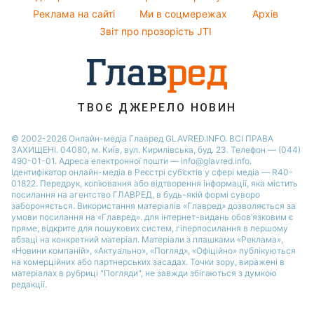
Святкове меню
Реклама на сайті
Ми в соцмережах
Архів
Пилова буря
Звіт про прозорість JTI
ТВОЄ ДЖЕРЕЛО НОВИН
© 2002-2026 Онлайн-медіа Главред GLAVRED.INFO. ВСІ ПРАВА
ЗАХИЩЕНІ. 04080, м. Київ, вул. Кирилівська, буд. 23. Телефон — (044)
490-01-01. Адреса електронної пошти — info@glavred.info.
Ідентифікатор онлайн-медіа в Реєстрі суб’єктів у сфері медіа — R40-
01822.
Передрук, копіювання або відтворення інформації, яка містить
посилання на агентство ГЛАВРЕД, в будь-якій формi суворо
забороняється. Використання матеріалів «Главред» дозволяється за
умови посилання на «Главред». для інтернет-видань обов’язковим є
пряме, відкрите для пошукових систем, гіперпосилання в першому
абзаці на конкретний матеріал. Матеріали з плашками «Реклама»,
«Новини компаній», «Актуально», «Погляд», «Офіційно» публікуються
на комерційних або партнерських засадах. Точки зору, виражені в
матеріалах в рубриці "Погляди", не завжди збігаються з думкою
редакції.