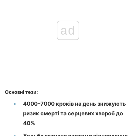
ad
Основні тези:
4000–7000 кроків на день знижують
ризик смерті та серцевих хвороб до
40%
Ходьба активує системи відновлення