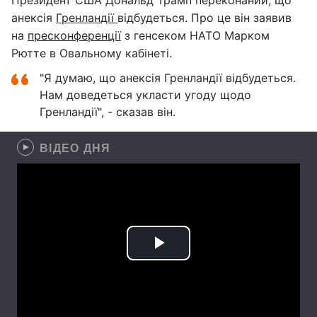
Президент США Дональд Трамп переконаний, що
анексія
Гренландії
відбудеться. Про це він заявив
на
пресконференції
з генсеком НАТО Марком
Рютте в Овальному кабінеті.
"Я думаю, що анексія Гренландії відбудеться.
Нам доведеться укласти угоду щодо
Гренландії", - сказав він.
ВІДЕО ДНЯ