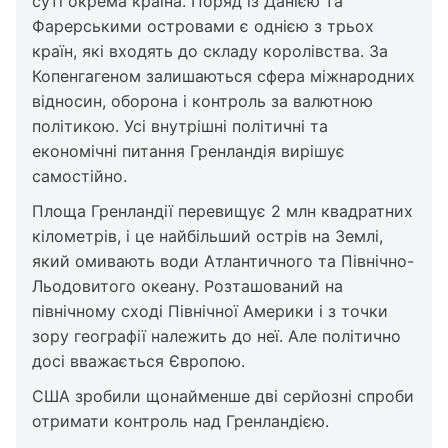
суті окрема країна. Поряд із Данією та
Фарерськими островами є однією з трьох
країн, які входять до складу королівства. За
Копенгагеном залишаються сфера міжнародних
відносин, оборона і контроль за валютною
політикою. Усі внутрішні політичні та
економічні питання Гренландія вирішує
самостійно.
Площа Гренландії перевищує 2 млн квадратних
кілометрів, і це найбільший острів на Землі,
який омивають води Атлантичного та Північно-
Льодовитого океану. Розташований на
північному сході Північної Америки і з точки
зору географії належить до неї. Але політично
досі вважається Європою.
США зробили щонайменше дві серйозні спроби
отримати контроль над Гренландією.