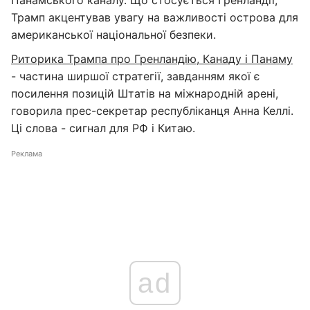
Панамського каналу. Що стосується Гренландії,
Трамп акцентував увагу на важливості острова для
американської національної безпеки.
Риторика Трампа про Гренландію, Канаду і Панаму
- частина ширшої стратегії, завданням якої є
посилення позицій Штатів на міжнародній арені,
говорила прес-секретар республіканця Анна Келлі.
Ці слова - сигнал для РФ і Китаю.
Реклама
ad