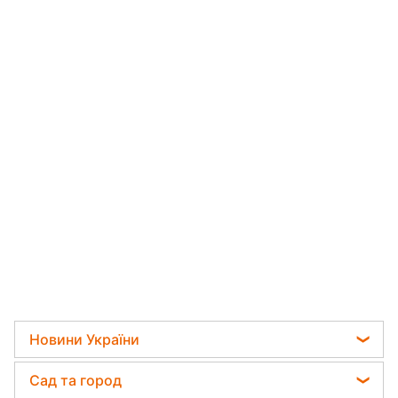
Новини
›
Світ
Читати російською
Дуда звернувся до Трампа з
приводу "ядерки": чого хоче