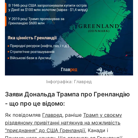
Інфографіка: Главред
Заяви Дональда Трампа про Гренландію
- що про це відомо:
Як повідомляв
Главред
, раніше
Трамп у своєму
різдвяному привітанні натякнув на можливість
"приєднання" до США Гренландії,
Канади і