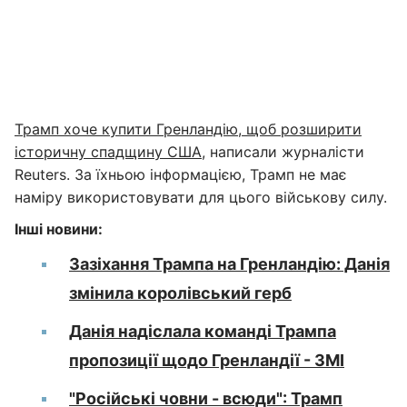
Трамп хоче купити Гренландію, щоб розширити
історичну спадщину США
, написали журналісти
Reuters. За їхньою інформацією, Трамп не має
наміру використовувати для цього військову силу.
Інші новини:
Зазіхання Трампа на Гренландію: Данія
змінила королівський герб
Данія надіслала команді Трампа
пропозиції щодо Гренландії - ЗМІ
"Російські човни - всюди": Трамп