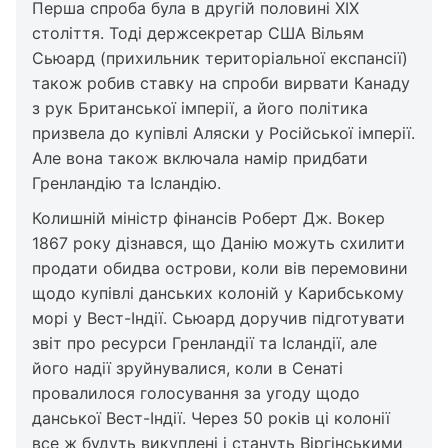
Перша спроба була в другій половині XIX
століття. Тоді держсекретар США Вільям
Сьюард (прихильник територіальної експансії)
також робив ставку на спроби вирвати Канаду
з рук Британської імперії, а його політика
призвела до купівлі Аляски у Російської імперії.
Але вона також включала намір придбати
Гренландію та Ісландію.
Колишній міністр фінансів Роберт Дж. Вокер
1867 року дізнався, що Данію можуть схилити
продати обидва острови, коли вів перемовини
щодо купівлі данських колоній у Карибському
морі у Вест-Індії. Сьюард доручив підготувати
звіт про ресурси Гренландії та Ісландії, але
його надії зруйнувалися, коли в Сенаті
провалилося голосування за угоду щодо
данської Вест-Індії. Через 50 років ці колонії
все ж будуть викуплені і стануть Віргінськими