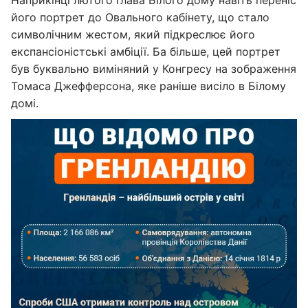
Наприкінці лютого глава Білого дому навіть переніс
його портрет до Овального кабінету, що стало
символічним жестом, який підкреслює його
експансіоністські амбіції. Ба більше, цей портрет
був буквально виміняний у Конгресу на зображення
Томаса Джефферсона, яке раніше висіло в Білому
домі.