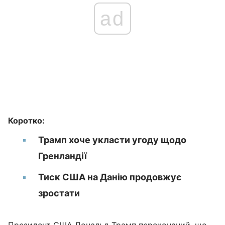
ad
Коротко:
Трамп хоче укласти угоду щодо
Гренландії
Тиск США на Данію продовжує
зростати