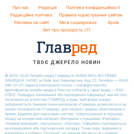
Курс валют
Новини Харкова
Погода на сьогодні
Святкове меню
Кейт Міддлтон
Про нас
Редакція
Політика конфіденційності
Новини Житомира
Погода на завтра
Редакційна політика
Правила користування сайтом
Алла Пугачова
Реклама на сайті
Ми в соцмережах
Архів
Пилова буря
Максим Галкін
Звіт про прозорість JTI
ТВОЄ ДЖЕРЕЛО НОВИН
© 2002-2026 Онлайн-медіа Главред GLAVRED.INFO. ВСІ ПРАВА
ЗАХИЩЕНІ. 04080, м. Київ, вул. Кирилівська, буд. 23. Телефон — (044)
490-01-01. Адреса електронної пошти — info@glavred.info.
Ідентифікатор онлайн-медіа в Реєстрі суб’єктів у сфері медіа — R40-
01822.
Передрук, копіювання або відтворення інформації, яка містить
посилання на агентство ГЛАВРЕД, в будь-якій формi суворо
забороняється. Використання матеріалів «Главред» дозволяється за
умови посилання на «Главред». для інтернет-видань обов’язковим є
пряме, відкрите для пошукових систем, гіперпосилання в першому
абзаці на конкретний матеріал. Матеріали з плашками «Реклама»,
«Новини компаній», «Актуально», «Погляд», «Офіційно» публікуються
на комерційних або партнерських засадах. Точки зору, виражені в
матеріалах в рубриці "Погляди", не завжди збігаються з думкою