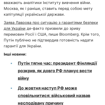
вважають аналітики Інституту вивчення війни.
Москва, як і раніше, ставить перед собою мету
капітуляції української держави.
Заява Лаврова про ситуацію з гарантіями безпеки
для України
де-факто призвели до зриву
перемовин Росії і США, пише Bloomberg. Крім того,
Путін публічно не підтвердив готовність надати
гарантії для України.
Інші новини:
Путін тягне час: президент Фінляндії
розкрив, як довго РФ планує вести
війну
До жовтня наступ РФ може
сповільнитися: військовий назвав
несподівану причину