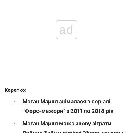
ad
Коротко:
Меган Маркл знімалася в серіалі
"Форс-мажори" з 2011 по 2018 рік
Меган Маркл може знову зіграти
Рейчел Зейн у серіалі "Форс-мажори"