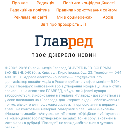
Оптичні ілюзії
Поради від Андре Тана
Про нас
Редакція
Політика конфіденційності
Новини Дніпра
Народні прикмети
Редакційна політика
Правила користування сайтом
Новини Черкаси
Реклама на сайті
Ми в соцмережах
Архів
Усе про шоу-бізнес
Новини Тернополя
Звіт про прозорість JTI
Новини Рівного
Новини Житомира
Новини Запоріжжя
ТВОЄ ДЖЕРЕЛО НОВИН
Новини Одеси
© 2002-2026 Онлайн-медіа Главред GLAVRED.INFO. ВСІ ПРАВА
ЗАХИЩЕНІ. 04080, м. Київ, вул. Кирилівська, буд. 23. Телефон — (044)
490-01-01. Адреса електронної пошти — info@glavred.info.
Ідентифікатор онлайн-медіа в Реєстрі суб’єктів у сфері медіа — R40-
01822.
Передрук, копіювання або відтворення інформації, яка містить
посилання на агентство ГЛАВРЕД, в будь-якій формi суворо
забороняється. Використання матеріалів «Главред» дозволяється за
умови посилання на «Главред». для інтернет-видань обов’язковим є
пряме, відкрите для пошукових систем, гіперпосилання в першому
абзаці на конкретний матеріал. Матеріали з плашками «Реклама»,
«Новини компаній», «Актуально», «Погляд», «Офіційно» публікуються
на комерційних або партнерських засадах. Точки зору, виражені в
матеріалах в рубриці "Погляди", не завжди збігаються з думкою
редакції.