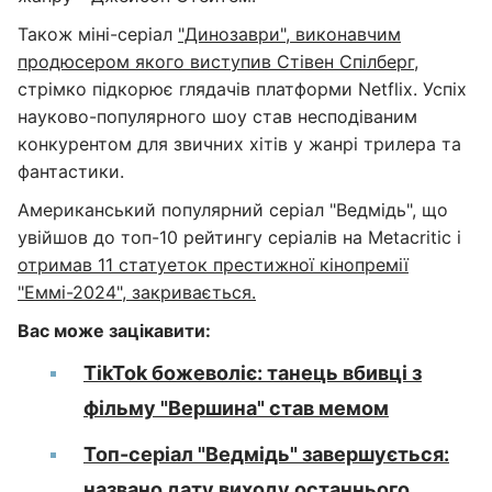
Також міні-серіал
"Динозаври", виконавчим
продюсером якого виступив Стівен Спілберг
,
стрімко підкорює глядачів платформи Netflix. Успіх
науково-популярного шоу став несподіваним
конкурентом для звичних хітів у жанрі трилера та
фантастики.
Американський популярний серіал "Ведмідь", що
увійшов до топ-10 рейтингу серіалів на Metacritic і
отримав 11 статуеток престижної кінопремії
"Еммі-2024", закривається.
Вас може зацікавити:
TikTok божеволіє: танець вбивці з
фільму "Вершина" став мемом
Топ-серіал "Ведмідь" завершується:
названо дату виходу останнього