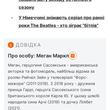
сезону
У Німеччині знімають серіал про ранні
роки The Beatles - хто зіграє "бітлів"
ДОВІДКА
Про особу: Меган Маркл
Меган, герцогиня Сассекська - американська
акторка та фотомодель, найбільш відома за
роллю Рейчел Зейн у телесеріалі "Форс-
мажори" (2011-2018). З 2018 року - дружина
принца Гаррі, герцога Сассекського (сина
британського короля Карла III). У цьому шлюбі
народила сина Арчі (2019) та дочку Лілібет
(2021).