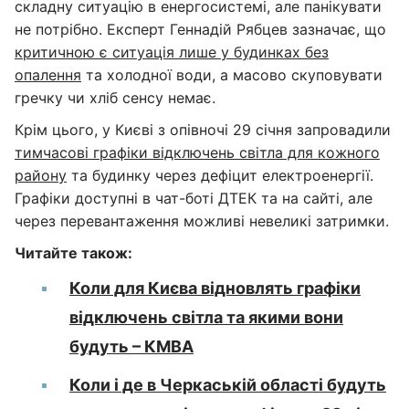
складну ситуацію в енергосистемі, але панікувати
не потрібно. Експерт Геннадій Рябцев зазначає, що
критичною є ситуація лише у будинках без
опалення
та холодної води, а масово скуповувати
гречку чи хліб сенсу немає.
Крім цього, у Києві з опівночі 29 січня запровадили
тимчасові графіки відключень світла для кожного
району
та будинку через дефіцит електроенергії.
Графіки доступні в чат-боті ДТЕК та на сайті, але
через перевантаження можливі невеликі затримки.
Читайте також:
Коли для Києва відновлять графіки
відключень світла та якими вони
будуть – КМВА
Коли і де в Черкаській області будуть